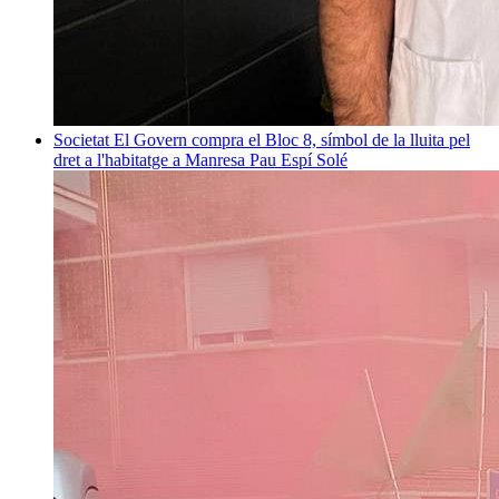
Societat
El Govern compra el Bloc 8, símbol de la lluita pel
dret a l'habitatge a Manresa
Pau Espí Solé