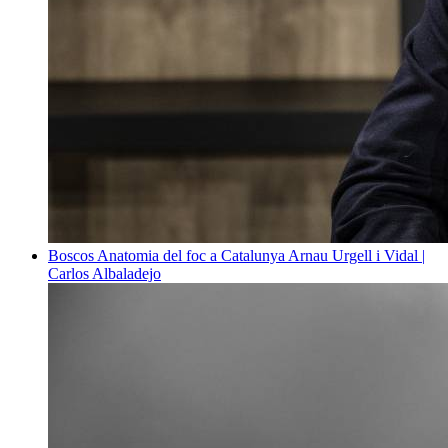
Boscos
Anatomia del foc a Catalunya
Arnau Urgell i Vidal |
Carlos Albaladejo