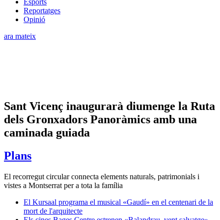
Esports
Reportatges
Opinió
ara mateix
Sant Vicenç inaugurarà diumenge la Ruta
dels Gronxadors Panoràmics amb una
caminada guiada
Plans
El recorregut circular connecta elements naturals, patrimonials i
vistes a Montserrat per a tota la família
El Kursaal programa el musical «Gaudí» en el centenari de la
mort de l'arquitecte
Els cines Bages Centre estrenen «Balandrau, vent salvatge»