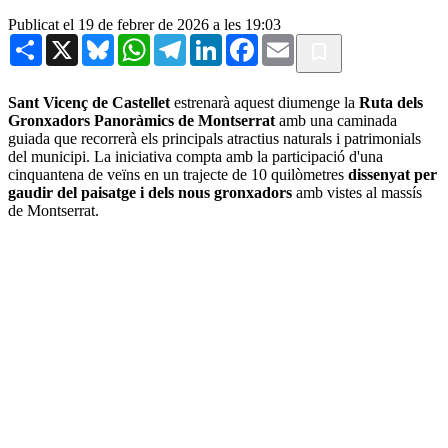
Publicat el 19 de febrer de 2026 a les 19:03
Share
X
Bluesky
WhatsApp
Telegram
LinkedIn
Facebook
Email
Sant Vicenç de Castellet
estrenarà aquest diumenge la
Ruta dels
Gronxadors Panoràmics de Montserrat
amb una caminada
guiada que recorrerà els principals atractius naturals i patrimonials
del municipi. La iniciativa compta amb la participació d'una
cinquantena de veïns en un trajecte de 10 quilòmetres
dissenyat per
gaudir del paisatge i dels nous gronxadors
amb vistes al massís
de Montserrat.