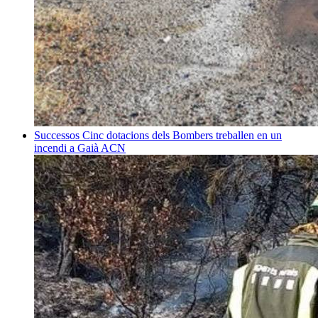
Successos
Cinc dotacions dels Bombers treballen en un
incendi a Gaià
ACN