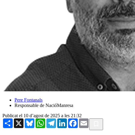
Pere Fontanals
Responsable de NacióManresa
Publicat el 10 d’agost de 2025 a les 21:32
Share
X
Bluesky
WhatsApp
Telegram
LinkedIn
Facebook
Email