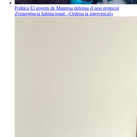
Política
El govern de Manresa defensa el nou protocol
d'emergència habitacional: «Ordena la intervenció»