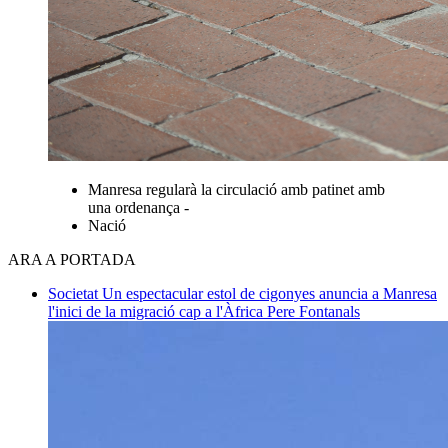
Manresa regularà la circulació amb patinet amb
una ordenança -
Nació
ARA A PORTADA
Societat
Un espectacular estol de cigonyes anuncia a Manresa
l'inici de la migració cap a l'Àfrica
Pere Fontanals