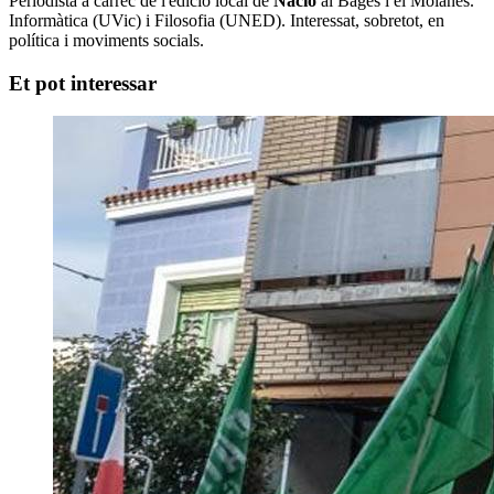
Periodista a càrrec de l'edició local de
Nació
al Bages i el Moianès.
Informàtica (UVic) i Filosofia (UNED). Interessat, sobretot, en
política i moviments socials.
Et pot interessar