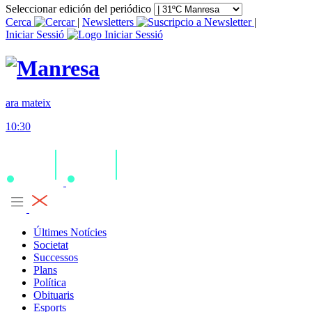
Seleccionar edición del periódico
Cerca
|
Newsletters
|
Iniciar Sessió
ara mateix
10:30
Últimes Notícies
Societat
Successos
Plans
Política
Obituaris
Esports