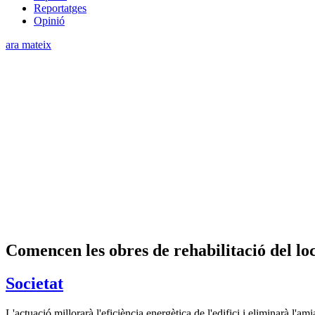
Reportatges
Opinió
ara mateix
Comencen les obres de rehabilitació del loc
Societat
L'actuació millorarà l'eficiència energètica de l'edifici i eliminarà l'am