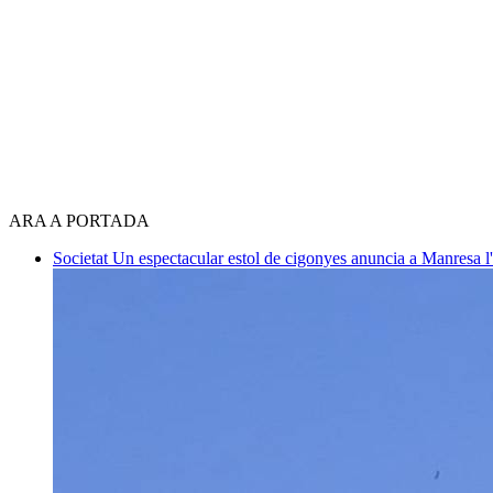
ARA A PORTADA
Societat
Un espectacular estol de cigonyes anuncia a Manresa l'i