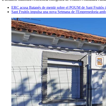
ERC acusa Batanés de mentir sobre el POUM de Sant Fruitós i 
Sant Fruitós impulsa una nova Setmana de l'Emprenedoria amb 