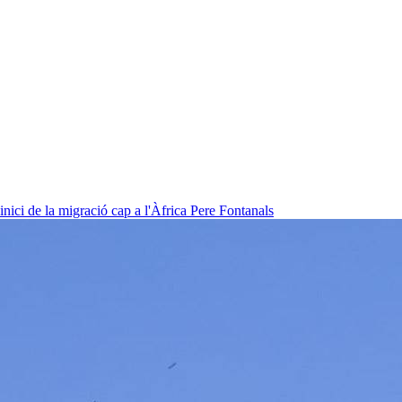
nici de la migració cap a l'Àfrica
Pere Fontanals