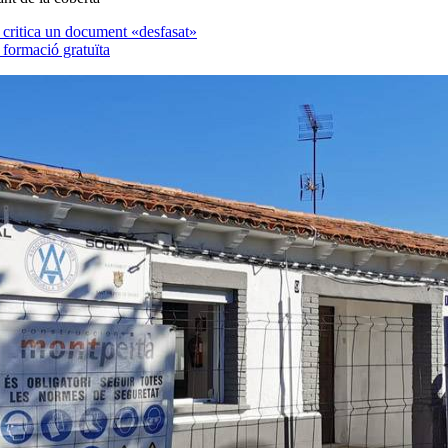
critica un document «desfasat»
formació gratuïta