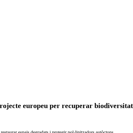
rojecte europeu per recuperar biodiversitat
 restaurar espais degradats i protegir pol·linitzadors autòctons