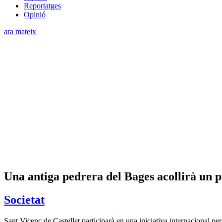
Reportatges
Opinió
ara mateix
Una antiga pedrera del Bages acollirà un p
Societat
Sant Vicenç de Castellet participarà en una iniciativa internacional per