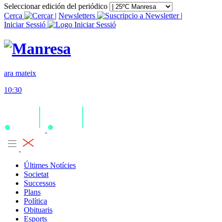
Seleccionar edición del periódico
Cerca
|
Newsletters
|
Iniciar Sessió
ara mateix
10:30
Últimes Notícies
Societat
Successos
Plans
Política
Obituaris
Esports