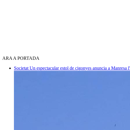
ARA A PORTADA
Societat
Un espectacular estol de cigonyes anuncia a Manresa l'i