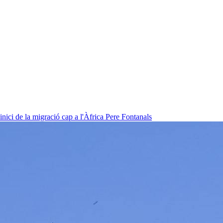
nici de la migració cap a l'Àfrica
Pere Fontanals