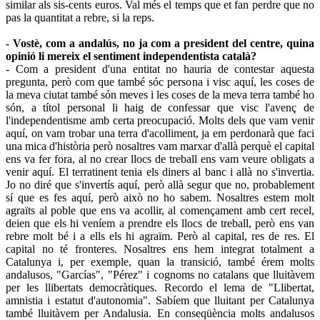
similar als sis-cents euros. Val més el temps que et fan perdre que no
pas la quantitat a rebre, si la reps.
- Vostè, com a andalús, no ja com a president del centre, quina
opinió li mereix el sentiment independentista català?
- Com a president d'una entitat no hauria de contestar aquesta
pregunta, però com que també sóc persona i visc aquí, les coses de
la meva ciutat també són meves i les coses de la meva terra també ho
són, a títol personal li haig de confessar que visc l'avenç de
l'independentisme amb certa preocupació. Molts dels que vam venir
aquí, on vam trobar una terra d'acolliment, ja em perdonarà que faci
una mica d'història però nosaltres vam marxar d'allà perquè el capital
ens va fer fora, al no crear llocs de treball ens vam veure obligats a
venir aquí. El terratinent tenia els diners al banc i allà no s'invertia.
Jo no diré que s'invertís aquí, però allà segur que no, probablement
sí que es fes aquí, però això no ho sabem. Nosaltres estem molt
agraïts al poble que ens va acollir, al començament amb cert recel,
deien que els hi veníem a prendre els llocs de treball, però ens van
rebre molt bé i a ells els hi agraïm. Però al capital, res de res. El
capital no té fronteres. Nosaltres ens hem integrat totalment a
Catalunya i, per exemple, quan la transició, també érem molts
andalusos, "Garcías", "Pérez" i cognoms no catalans que lluitàvem
per les llibertats democràtiques. Recordo el lema de "Llibertat,
amnistia i estatut d'autonomia". Sabíem que lluitant per Catalunya
també lluitàvem per Andalusia. En conseqüència molts andalusos