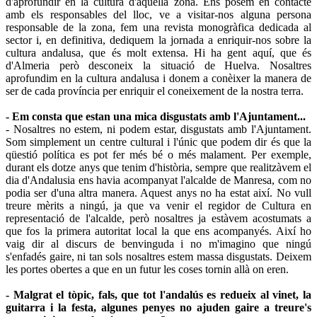
d'aprofundir en la cultura d'aquella zona. Ens posem en contacte
amb els responsables del lloc, ve a visitar-nos alguna persona
responsable de la zona, fem una revista monogràfica dedicada al
sector i, en definitiva, dediquem la jornada a enriquir-nos sobre la
cultura andalusa, que és molt extensa. Hi ha gent aquí, que és
d'Almeria però desconeix la situació de Huelva. Nosaltres
aprofundim en la cultura andalusa i donem a conèixer la manera de
ser de cada província per enriquir el coneixement de la nostra terra.
- Em consta que estan una mica disgustats amb l'Ajuntament...
- Nosaltres no estem, ni podem estar, disgustats amb l'Ajuntament.
Som simplement un centre cultural i l'únic que podem dir és que la
qüestió política es pot fer més bé o més malament. Per exemple,
durant els dotze anys que tenim d'història, sempre que realitzàvem el
dia d'Andalusia ens havia acompanyat l'alcalde de Manresa, com no
podia ser d'una altra manera. Aquest anys no ha estat així. No vull
treure mèrits a ningú, ja que va venir el regidor de Cultura en
representació de l'alcalde, però nosaltres ja estàvem acostumats a
que fos la primera autoritat local la que ens acompanyés. Així ho
vaig dir al discurs de benvinguda i no m'imagino que ningú
s'enfadés gaire, ni tan sols nosaltres estem massa disgustats. Deixem
les portes obertes a que en un futur les coses tornin allà on eren.
- Malgrat el tòpic, fals, que tot l'andalús es redueix al vinet, la
guitarra i la festa, algunes penyes no ajuden gaire a treure's