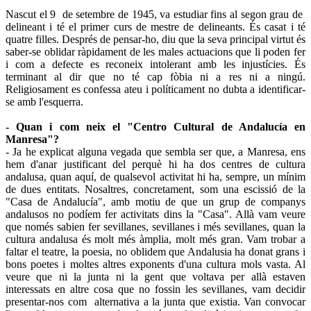
Nascut el 9 de setembre de 1945, va estudiar fins al segon grau de
delineant i té el primer curs de mestre de delineants. És casat i té
quatre filles. Després de pensar-ho, diu que la seva principal virtut és
saber-se oblidar ràpidament de les males actuacions que li poden fer
i com a defecte es reconeix intolerant amb les injustícies. És
terminant al dir que no té cap fòbia ni a res ni a ningú.
Religiosament es confessa ateu i políticament no dubta a identificar-
se amb l'esquerra.
- Quan i com neix el "Centro Cultural de Andalucía en
Manresa"?
- Ja he explicat alguna vegada que sembla ser que, a Manresa, ens
hem d'anar justificant del perquè hi ha dos centres de cultura
andalusa, quan aquí, de qualsevol activitat hi ha, sempre, un mínim
de dues entitats. Nosaltres, concretament, som una escissió de la
"Casa de Andalucía", amb motiu de que un grup de companys
andalusos no podíem fer activitats dins la "Casa". Allà vam veure
que només sabien fer sevillanes, sevillanes i més sevillanes, quan la
cultura andalusa és molt més àmplia, molt més gran. Vam trobar a
faltar el teatre, la poesia, no oblidem que Andalusia ha donat grans i
bons poetes i moltes altres exponents d'una cultura mols vasta. Al
veure que ni la junta ni la gent que voltava per allà estaven
interessats en altre cosa que no fossin les sevillanes, vam decidir
presentar-nos com alternativa a la junta que existia. Van convocar