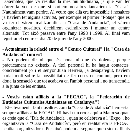
l'assemblea, que va resultar la més multitudinària, ja que van fer
córrer la veu de que si sortíem nosaltres tancaríem la "Casa".
Naturalment vam perdre. Al veure que allà era impossible i nosaltres
ja havíem fet alguna activitat, per exemple el primer "Potaje" que es
va fer el vàrem realitzar dins la "Casa de Andalucía", el vàrem
organitzar nosaltres, decidirem escindir-nos i muntar un centre
alternatiu. Tot això passava entre l'any 1998 i 1999. Al final vam
registrar el centre el dia 20 de juny de l'any 2000.
- Actualment la relació entre el "Centro Cultural" i la "Casa de
Andalucía" com és?
- No podem dir ni que és bona ni que és dolenta, perquè
pràcticament no existeix. A títol personal hi ha hagut contactes,
concretament jo i el senyor Juan Herrera, ja desaparegut, havíem
parlat molt sobre la possibilitat de fer coses en conjunt, però em
dóna la sensació que tot acabava en l'àmbit personal i no transcendia
a la junta de les entitats.
- Vostès estan afiliats a la "FECAC", la "Federación de
Entidades Culturales Andaluzas en Catalunya"?
- Efectivament. Tant nosaltres com la "Casa de Andalucía" hem estat
sempre afiliats a la FECAC. Hi havia un error aquí a Manresa quan
es creia que el "Día de Andalucía", quan se celebrava a l'"Expo", ho
organitzava la "Casa de Andalucía", però en realitat era la FECAC
l'entitat organitzadora. Per això podem assegurar que estem afiliats