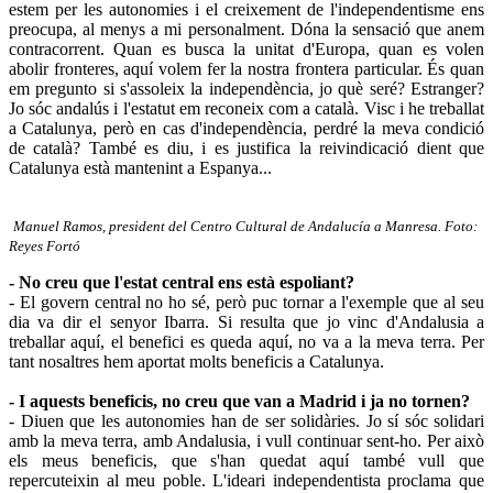
estem per les autonomies i el creixement de l'independentisme ens
preocupa, al menys a mi personalment. Dóna la sensació que anem
contracorrent. Quan es busca la unitat d'Europa, quan es volen
abolir fronteres, aquí volem fer la nostra frontera particular. És quan
em pregunto si s'assoleix la independència, jo què seré? Estranger?
Jo sóc andalús i l'estatut em reconeix com a català. Visc i he treballat
a Catalunya, però en cas d'independència, perdré la meva condició
de català? També es diu, i es justifica la reivindicació dient que
Catalunya està mantenint a Espanya...
Manuel Ramos, president del Centro Cultural de Andalucía a Manresa. Foto:
Reyes Fortó
- No creu que l'estat central ens està espoliant?
- El govern central no ho sé, però puc tornar a l'exemple que al seu
dia va dir el senyor Ibarra. Si resulta que jo vinc d'Andalusia a
treballar aquí, el benefici es queda aquí, no va a la meva terra. Per
tant nosaltres hem aportat molts beneficis a Catalunya.
- I aquests beneficis, no creu que van a Madrid i ja no tornen?
- Diuen que les autonomies han de ser solidàries. Jo sí sóc solidari
amb la meva terra, amb Andalusia, i vull continuar sent-ho. Per això
els meus beneficis, que s'han quedat aquí també vull que
repercuteixin al meu poble. L'ideari independentista proclama que