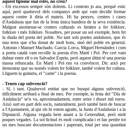
aquest tipisme mal estès, no creu?
- Els excessos sempre són dolents. Li contesto jo ara, perquè estic
aquí, però qualsevol dels companys amb qui vam decidir formar
aquest centre li diria el mateix. Hi ha penyes, centres i cases
d'Andalusia que fan de la festa única bandera de la seva existència.
Malgrat anomenar-se centres culturals es limiten a fer folklore,
folklore i més folklore. Nosaltres, per posar un sol exemple, hem fet
la diada del poeta del poble. No tant sols poetes andalusos, que és
una terra que n'ha donat de molt bons, sinó del poble en general.
Antonio i Manuel Machado, Garcia Lorca, Miguel Hernández i com
a poeta català vam recollir la poesia d'en Martí i Pol. Per cert vam
dubtar entre ell o en Salvador Espriu, però aquest últim té una poesia
massa rebuscada. En Martí i Pol ens va convèncer. Dic això per
demostrar que no només volem fer folklore, també volem fer cultura.
Lliguem la guitarra, el "cante" i la poesia.
- Tenen cap subvenció?
- Sí, i tant. Qualsevol entitat que no busqui alguna subvenció,
difícilment arribarà a final de mes. Per exemple, la festa del "Día de
Andalucía" se'n va, aproximadament, entre setze i disset mil euros.
Això surt en part dels socis, naturalment, però també hem de buscar
a l'Ajuntament, al qui els hi estem agraïts, la Junta d'Andalusia i a la
Diputació. Alguna vegada hem anant a la Generalitat, però molt
poques vegades. La sol·licitud és molt complicada i et fan perdre tot
un mes buscant documentacions i paperam, total per una quantitat