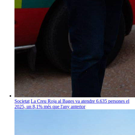
Societat
La Creu Roja al Bages va atendre 6.635 persones el
2025, un 8,1% més que l'any anterior