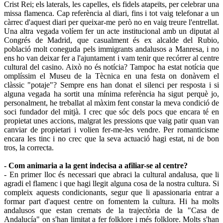
Crist Rei; els laterals, les capelles, els fidels atapeïts, per celebrar una
missa flamenca. Cap referència al diari, fins i tot vaig telefonar a un
càrrec d'aquest diari per queixar-me però no en vaig treure l'entrellat.
Una altra vegada volíem fer un acte institucional amb un diputat al
Congrés de Madrid, que casualment és ex alcalde del Rubio,
població molt coneguda pels immigrants andalusos a Manresa, i no
ens ho van deixar fer a l'ajuntament i vam tenir que recórrer al centre
cultural del casino. Això no és notícia? Tampoc ha estat notícia que
omplíssim el Museu de la Tècnica en una festa on donàvem el
clàssic "potaje"? Sempre ens han donat el silenci per resposta i si
alguna vegada ha sortit una mínima referència ha sigut perquè jo,
personalment, he treballat al màxim fent constar la meva condició de
soci fundador del mitjà. I crec que sóc dels pocs que encara té en
propietat unes accions, malgrat les pressions que vaig patir quan van
canviar de propietari i volien fer-me-les vendre. Per romanticisme
encara les tinc i no crec que la seva actuació hagi estat, ni de bon
tros, la correcta.
- Com animaria a la gent indecisa a afiliar-se al centre?
- En primer lloc és necessari que abraci la cultural andalusa, que li
agradi el flamenc i que hagi llegit alguna cosa de la nostra cultura. Si
compleix aquests condicionants, segur que li apassionaria entrar a
formar part d'aquest centre on fomentem la cultura. Hi ha molts
andalusos que estan cremats de la trajectòria de la "Casa de
Andalucía" on s'han limitat a fer folklore i més folklore. Molts s'han