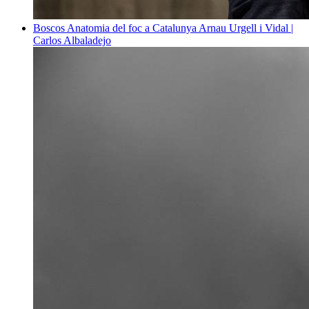
Boscos
Anatomia del foc a Catalunya
Arnau Urgell i Vidal |
Carlos Albaladejo