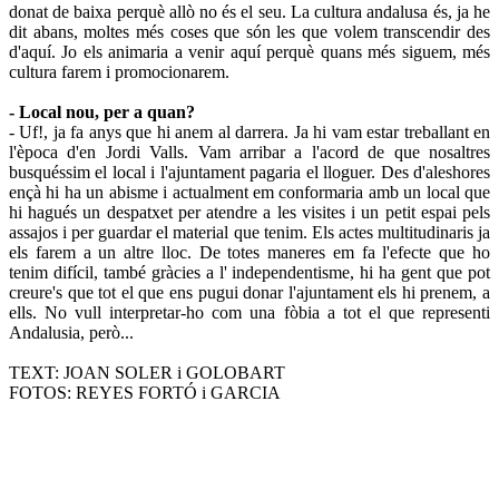
donat de baixa perquè allò no és el seu. La cultura andalusa és, ja he
dit abans, moltes més coses que són les que volem transcendir des
d'aquí. Jo els animaria a venir aquí perquè quans més siguem, més
cultura farem i promocionarem.
- Local nou, per a quan?
- Uf!, ja fa anys que hi anem al darrera. Ja hi vam estar treballant en
l'època d'en Jordi Valls. Vam arribar a l'acord de que nosaltres
busquéssim el local i l'ajuntament pagaria el lloguer. Des d'aleshores
ençà hi ha un abisme i actualment em conformaria amb un local que
hi hagués un despatxet per atendre a les visites i un petit espai pels
assajos i per guardar el material que tenim. Els actes multitudinaris ja
els farem a un altre lloc. De totes maneres em fa l'efecte que ho
tenim difícil, també gràcies a l' independentisme, hi ha gent que pot
creure's que tot el que ens pugui donar l'ajuntament els hi prenem, a
ells. No vull interpretar-ho com una fòbia a tot el que representi
Andalusia, però...
TEXT: JOAN SOLER i GOLOBART
FOTOS: REYES FORTÓ i GARCIA