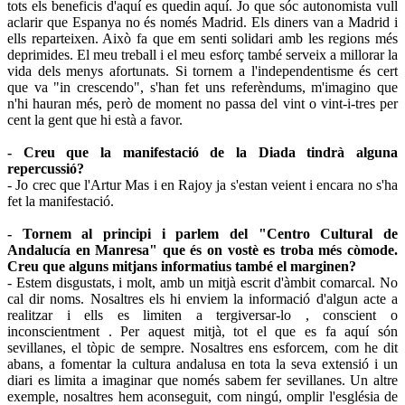
tots els beneficis d'aquí es quedin aquí. Jo que sóc autonomista vull
aclarir que Espanya no és només Madrid. Els diners van a Madrid i
ells reparteixen. Això fa que em senti solidari amb les regions més
deprimides. El meu treball i el meu esforç també serveix a millorar la
vida dels menys afortunats. Si tornem a l'independentisme és cert
que va "in crescendo", s'han fet uns referèndums, m'imagino que
n'hi hauran més, però de moment no passa del vint o vint-i-tres per
cent la gent que hi està a favor.
- Creu que la manifestació de la Diada tindrà alguna
repercussió?
- Jo crec que l'Artur Mas i en Rajoy ja s'estan veient i encara no s'ha
fet la manifestació.
- Tornem al principi i parlem del "Centro Cultural de
Andalucía en Manresa" que és on vostè es troba més còmode.
Creu que alguns mitjans informatius també el marginen?
- Estem disgustats, i molt, amb un mitjà escrit d'àmbit comarcal. No
cal dir noms. Nosaltres els hi enviem la informació d'algun acte a
realitzar i ells es limiten a tergiversar-lo , conscient o
inconscientment . Per aquest mitjà, tot el que es fa aquí són
sevillanes, el tòpic de sempre. Nosaltres ens esforcem, com he dit
abans, a fomentar la cultura andalusa en tota la seva extensió i un
diari es limita a imaginar que només sabem fer sevillanes. Un altre
exemple, nosaltres hem aconseguit, com ningú, omplir l'església de