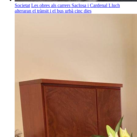
Societat
Les obres als carrers Saclosa i Cardenal Lluch
alteraran el trànsit i el bus urbà cinc dies