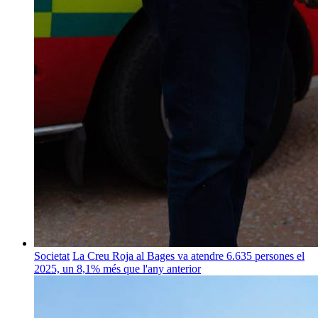
Societat
La Creu Roja al Bages va atendre 6.635 persones el
2025, un 8,1% més que l'any anterior