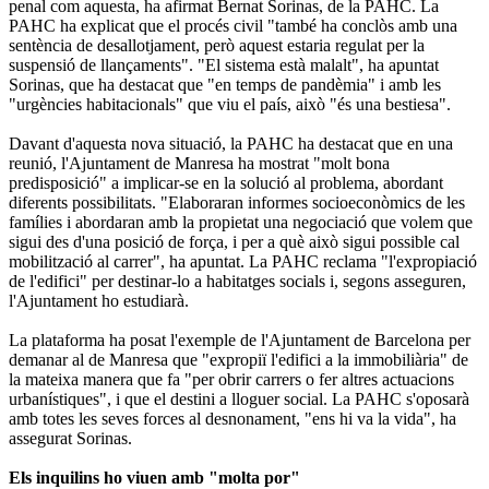
penal com aquesta, ha afirmat Bernat Sorinas, de la PAHC. La
PAHC ha explicat que el procés civil "també ha conclòs amb una
sentència de desallotjament, però aquest estaria regulat per la
suspensió de llançaments". "El sistema està malalt", ha apuntat
Sorinas, que ha destacat que "en temps de pandèmia" i amb les
"urgències habitacionals" que viu el país, això "és una bestiesa".
Davant d'aquesta nova situació, la PAHC ha destacat que en una
reunió, l'Ajuntament de Manresa ha mostrat "molt bona
predisposició" a implicar-se en la solució al problema, abordant
diferents possibilitats. "Elaboraran informes socioeconòmics de les
famílies i abordaran amb la propietat una negociació que volem que
sigui des d'una posició de força, i per a què això sigui possible cal
mobilització al carrer", ha apuntat. La PAHC reclama "l'expropiació
de l'edifici" per destinar-lo a habitatges socials i, segons asseguren,
l'Ajuntament ho estudiarà.
La plataforma ha posat l'exemple de l'Ajuntament de Barcelona per
demanar al de Manresa que "expropiï l'edifici a la immobiliària" de
la mateixa manera que fa "per obrir carrers o fer altres actuacions
urbanístiques", i que el destini a lloguer social. La PAHC s'oposarà
amb totes les seves forces al desnonament, "ens hi va la vida", ha
assegurat Sorinas.
Els inquilins ho viuen amb "molta por"