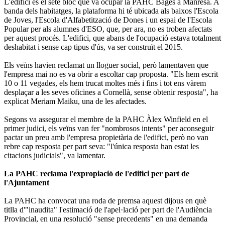
L'edifici és el setè bloc que va ocupar la PAHC Bages a Manresa. A
banda dels habitatges, la plataforma hi té ubicada als baixos l'Escola
de Joves, l'Escola d'Alfabetització de Dones i un espai de l'Escola
Popular per als alumnes d'ESO, que, per ara, no es troben afectats
per aquest procés. L'edifici, que abans de l'ocupació estava totalment
deshabitat i sense cap tipus d'ús, va ser construït el 2015.
Els veïns havien reclamat un lloguer social, però lamentaven que
l'empresa mai no es va obrir a escoltar cap proposta. "Els hem escrit
10 o 11 vegades, els hem trucat moltes més i fins i tot ens vàrem
desplaçar a les seves oficines a Cornellà, sense obtenir resposta", ha
explicat Meriam Maiku, una de les afectades.
Segons va assegurar el membre de la PAHC Àlex Winfield en el
primer judici, els veïns van fer "nombrosos intents" per aconseguir
pactar un preu amb l'empresa propietària de l'edifici, però no van
rebre cap resposta per part seva: "l'única resposta han estat les
citacions judicials", va lamentar.
La PAHC reclama l'expropiació de l'edifici per part de
l'Ajuntament
La PAHC ha convocat una roda de premsa aquest dijous en què
titlla d'"inaudita" l'estimació de l'apel·lació per part de l'Audiència
Provincial, en una resolució "sense precedents" en una demanda