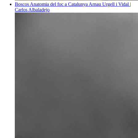
Boscos
Anatomia del foc a Catalunya
Arnau Urgell i Vidal |
Carlos Albaladejo