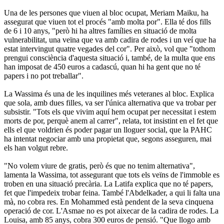
Una de les persones que viuen al bloc ocupat, Meriam Maiku, ha
assegurat que viuen tot el procés "amb molta por". Ella té dos fills
de 6 i 10 anys, "però hi ha altres famílies en situació de molta
vulnerabilitat, una veïna que va amb cadira de rodes i un veí que ha
estat intervingut quatre vegades del cor". Per això, vol que "tothom
prengui consciència d'aquesta situació i, també, de la multa que ens
han imposat de 450 euros a cadascú, quan hi ha gent que no té
papers i no pot treballar".
La Wassima és una de les inquilines més veteranes al bloc. Explica
que sola, amb dues filles, va ser l'única alternativa que va trobar per
subsistir. "Tots els que vivim aquí hem ocupat per necessitat i estem
morts de por, perquè anem al carrer", relata, tot insistint en el fet que
ells el que voldrien és poder pagar un lloguer social, que la PAHC
ha intentat negociar amb una propietat que, segons asseguren, mai
els han volgut rebre.
"No volem viure de gratis, però és que no tenim alternativa",
lamenta la Wassima, tot assegurant que tots els veïns de l'immoble es
troben en una situació precària. La Latifa explica que no té papers,
fet que l'impedeix trobar feina. També l'Abdelkader, a qui li falta una
mà, no cobra res. En Mohammed està pendent de la seva cinquena
operació de cor. L'Asmae no es pot aixecar de la cadira de rodes. La
Louisa, amb 85 anys, cobra 300 euros de pensió. "Que llogo amb