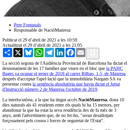
Pere Fontanals
Responsable de NacióManresa
Publicat el 29 d’abril de 2021 a les 10:59
Actualitzat el 29 d’abril de 2021 a les 21:05
Share
X
Bluesky
WhatsApp
Telegram
LinkedIn
Facebook
Email
La secció segona de l'Audiència Provincial de Barcelona ha dictat el
desnonament de les 17 famílies que viuen en el bloc que
la PAHC
Bages va ocupar el gener de 2018 al carrer Bilbao, 1-5, de Manresa
després d'acceptar l'apel·lació que la immobiliària Nargam SA va
presentar contra
la sentència absolutòria que havia dictat el Jutjat
d'Instrucció número 2 de Manresa l'octubre de 2019
.
La interlocutòria, a la que ha tingut accés
NacióManresa
, dona 10
dies naturals als 41 residents entre els quals hi ha 15 menors, per
abandonar la que ha estat la seva residència des de fa més de 3
anys, amb l'advertiment que, de no fer-ho, "seran desallotjats
forçosament pels cossos i forces de seguretat de l'Estat".