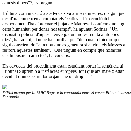
aquests diners"?, es pregunta.
L'última comunicació als advocats va arribar dimecres, o sigui que
des d'ara comencen a comptar els 10 dies. "L'execució del
desnonament l'ha d'ordenar el jutjat de Manresa i confiem que tingui
certa humanitat per donar-nos temps", ha apuntat Sorinas. "Un
dispositiu policial d'aquesta envergadura no es munta amb pocs
dies", ha raonat, i també ha aprofitat per "demanar a Interior que
sigui conscient de l'enrenou que es generarà si envien els Mossos a
fer fora aquestes famílies". "Que tinguin en compte que nosaltres
ens hi posarem amb tot", ha conclòs.
Els advocats del procediment estan estudiant portar la sentència al
Tribunal Suprem o a instàncies europees, tot i que ara mateix estan
decidint quin és el millor organisme on dirigir-la"
Edifici ocupat per la PAHC Bages a la cantonada entre el carrer Bilbao i carrete
Fontanals