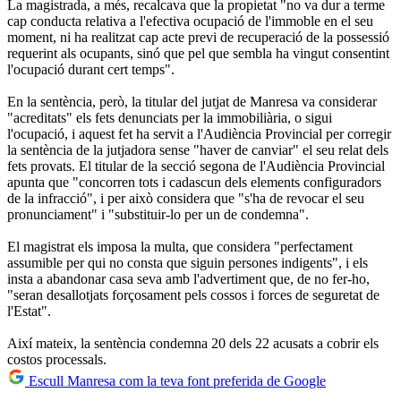
La magistrada, a més, recalcava que la propietat "no va dur a terme
cap conducta relativa a l'efectiva ocupació de l'immoble en el seu
moment, ni ha realitzat cap acte previ de recuperació de la possessió
requerint als ocupants, sinó que pel que sembla ha vingut consentint
l'ocupació durant cert temps".
En la sentència, però, la titular del jutjat de Manresa va considerar
"acreditats" els fets denunciats per la immobiliària, o sigui
l'ocupació, i aquest fet ha servit a l'Audiència Provincial per corregir
la sentència de la jutjadora sense "haver de canviar" el seu relat dels
fets provats. El titular de la secció segona de l'Audiència Provincial
apunta que "concorren tots i cadascun dels elements configuradors
de la infracció", i per això considera que "s'ha de revocar el seu
pronunciament" i "substituir-lo per un de condemna".
El magistrat els imposa la multa, que considera "perfectament
assumible per qui no consta que siguin persones indigents", i els
insta a abandonar casa seva amb l'advertiment que, de no fer-ho,
"seran desallotjats forçosament pels cossos i forces de seguretat de
l'Estat".
Així mateix, la sentència condemna 20 dels 22 acusats a cobrir els
costos processals.
Escull Manresa com la teva font preferida de Google