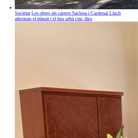
Societat
Les obres als carrers Saclosa i Cardenal Lluch
alteraran el trànsit i el bus urbà cinc dies