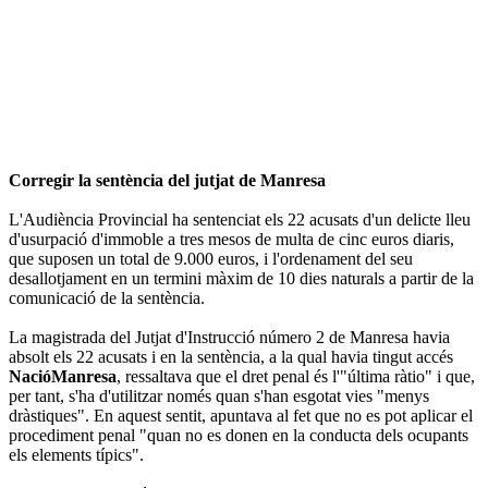
Corregir la sentència del jutjat de Manresa
L'Audiència Provincial ha sentenciat els 22 acusats d'un delicte lleu
d'usurpació d'immoble a tres mesos de multa de cinc euros diaris,
que suposen un total de 9.000 euros, i l'ordenament del seu
desallotjament en un termini màxim de 10 dies naturals a partir de la
comunicació de la sentència.
La magistrada del Jutjat d'Instrucció número 2 de Manresa havia
absolt els 22 acusats i en la sentència, a la qual havia tingut accés
NacióManresa
, ressaltava que el dret penal és l'"última ràtio" i que,
per tant, s'ha d'utilitzar només quan s'han esgotat vies "menys
dràstiques". En aquest sentit, apuntava al fet que no es pot aplicar el
procediment penal "quan no es donen en la conducta dels ocupants
els elements típics".