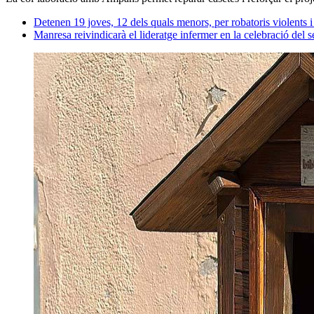
Detenen 19 joves, 12 dels quals menors, per robatoris violents 
Manresa reivindicarà el lideratge infermer en la celebració del s