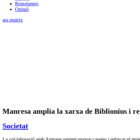
Reportatges
Opinió
ara mateix
Manresa amplia la xarxa de Biblionius i re
Societat
La col·laboració amb Ampans permet reparar casetes i reforçar el proje