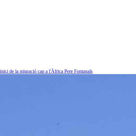
nici de la migració cap a l'Àfrica
Pere Fontanals