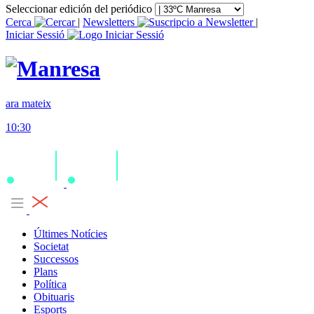
Seleccionar edición del periódico
Cerca
|
Newsletters
|
Iniciar Sessió
ara mateix
10:30
Últimes Notícies
Societat
Successos
Plans
Política
Obituaris
Esports