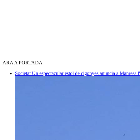
ARA A PORTADA
Societat
Un espectacular estol de cigonyes anuncia a Manresa l'i