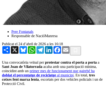
Pere Fontanals
Responsable de NacióManresa
Publicat el 24 d’abril de 2026 a les 16:18
Share
X
Bluesky
WhatsApp
Telegram
LinkedIn
Facebook
Email
Una convocatòria veïnal per
protestar contra el porta a porta
a
Sant Joan de Vilatorrada
acaba amb una participació mínima,
coincidint amb un
primer mes de funcionament que gairebé ha
doblat el percentatge de reciclatge
al municipi
. En total,
tres
cotxes fent marxa lenta
, escortats per dos vehicles policials i un de
Protecció Civil.