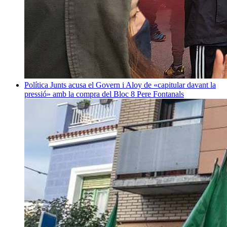
Política
Junts acusa el Govern i Aloy de «capitular davant la
pressió» amb la compra del Bloc 8
Pere Fontanals