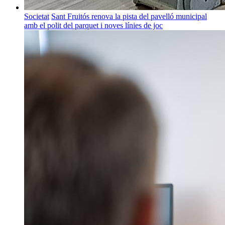
Societat
Sant Fruitós renova la pista del pavelló municipal
amb el polit del parquet i noves línies de joc