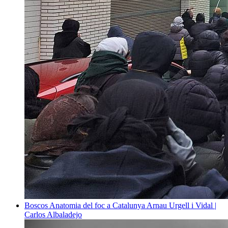
Boscos
Anatomia del foc a Catalunya
Arnau Urgell i Vidal |
Carlos Albaladejo