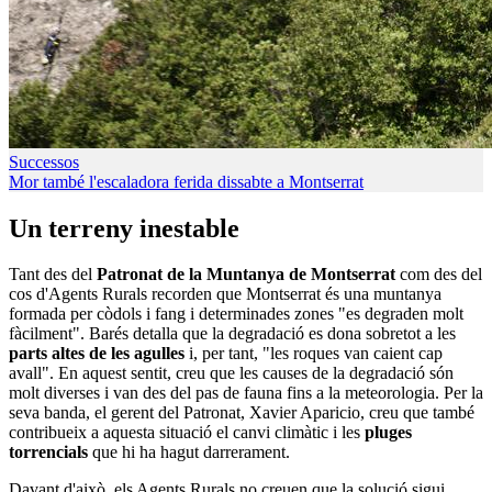
Successos
Mor també l'escaladora ferida dissabte a Montserrat
Un terreny inestable
Tant des del
Patronat de la Muntanya de Montserrat
com des del
cos d'Agents Rurals recorden que Montserrat és una muntanya
formada per còdols i fang i determinades zones "es degraden molt
fàcilment". Barés detalla que la degradació es dona sobretot a les
parts altes de les agulles
i, per tant, "les roques van caient cap
avall". En aquest sentit, creu que les causes de la degradació són
molt diverses i van des del pas de fauna fins a la meteorologia. Per la
seva banda, el gerent del Patronat, Xavier Aparicio, creu que també
contribueix a aquesta situació el canvi climàtic i les
pluges
torrencials
que hi ha hagut darrerament.
Davant d'això, els Agents Rurals no creuen que la solució sigui