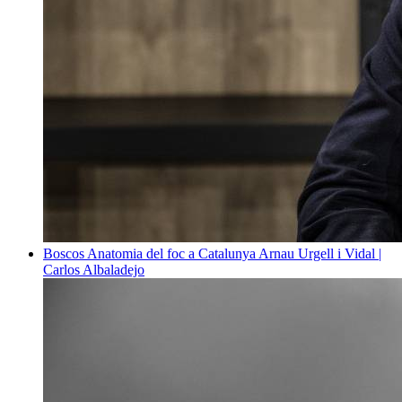
Boscos
Anatomia del foc a Catalunya
Arnau Urgell i Vidal |
Carlos Albaladejo