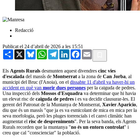
Redacció
Publicat el 24 d’abril de 2026 a les 15:51
Share
X
Bluesky
WhatsApp
Telegram
LinkedIn
Facebook
Email
Els
Agents Rurals
desmunten aquest divendres
cinc vies
d'escalada
del massís de
Montserrat
a la zona de
Can Jorba
, al
municipi del Bruc (l'Anoia), on el
dissabte 11 d'abril va haver-hi un
accident en què van
morir dues persones
per la caiguda de pedres.
Una inspecció dels
Mossos d'Esquadra
va determinar que hi havia
un elevat risc de
caiguda de pedres
i es va decidir clausurar-les. El
gerent del Patronat de la Muntanya de Montserrat,
Xavier Aparicio
,
diu que és un massís "que ja es va esmicolant de mica en mica per la
seva morfologia, però les pluges torrencials i el canvi climàtic han
augmentat el
risc de despreniments
". Per la seva banda, els Agents
Rurals recorden que la muntanya "
no és un entorn controlat
" i
creu que cal "conscienciar" la població.