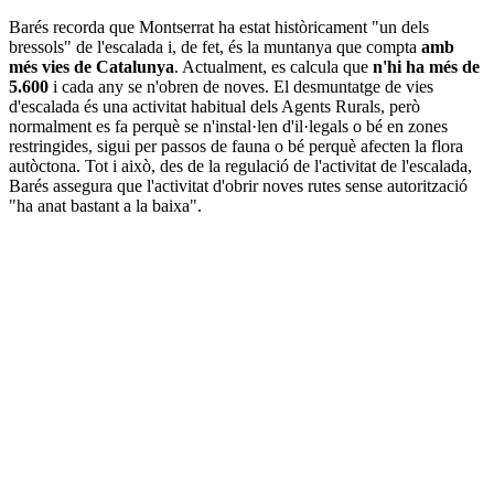
Barés recorda que Montserrat ha estat històricament "un dels
bressols" de l'escalada i, de fet, és la muntanya que compta
amb
més vies de Catalunya
. Actualment, es calcula que
n'hi ha més de
5.600
i cada any se n'obren de noves. El desmuntatge de vies
d'escalada és una activitat habitual dels Agents Rurals, però
normalment es fa perquè se n'instal·len d'il·legals o bé en zones
restringides, sigui per passos de fauna o bé perquè afecten la flora
autòctona. Tot i això, des de la regulació de l'activitat de l'escalada,
Barés assegura que l'activitat d'obrir noves rutes sense autorització
"ha anat bastant a la baixa".