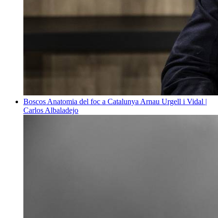
Boscos
Anatomia del foc a Catalunya
Arnau Urgell i Vidal |
Carlos Albaladejo