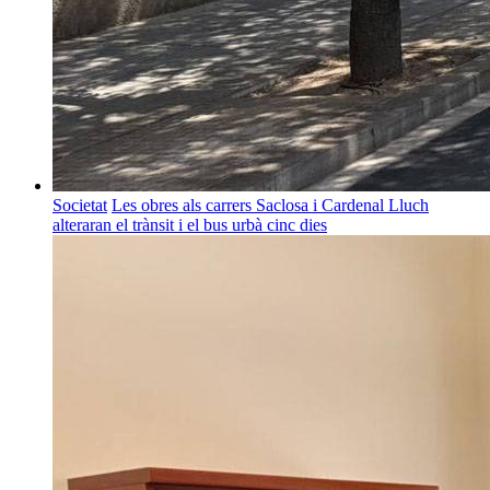
Societat
Les obres als carrers Saclosa i Cardenal Lluch
alteraran el trànsit i el bus urbà cinc dies