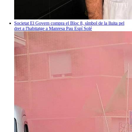
Societat
El Govern compra el Bloc 8, símbol de la lluita pel
dret a l'habitatge a Manresa
Pau Espí Solé