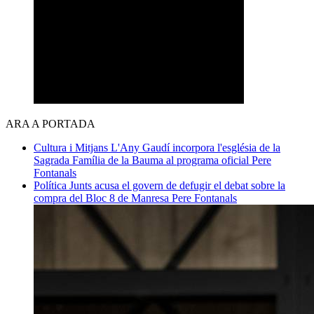
ARA A PORTADA
Cultura i Mitjans
L'Any Gaudí incorpora l'església de la
Sagrada Família de la Bauma al programa oficial
Pere
Fontanals
Política
Junts acusa el govern de defugir el debat sobre la
compra del Bloc 8 de Manresa
Pere Fontanals