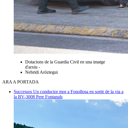
Dotacions de la Guardia Civil en una imatge
d'arxiu -
Nebridi Aróztegui
ARA A PORTADA
Successos
Un conductor mor a Fonollosa en sortir de la via a
la BV-3008
Pere Fontanals