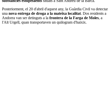
substàncies estupefaents
situats a Sant Andreu de la Barca.
Posteriorment, el 20 d'abril d'aquest any, la Guàrdia Civil va detectar
una
nova entrega de droga a la mateixa localitat
. Dos residents a
Andorra van ser detinguts a la
frontera de la Farga de Moles
, a
l'Alt Urgell, quan transportaven un quilogram d'haixix.