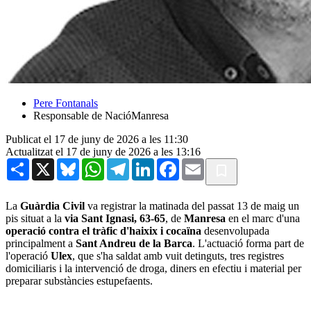
Pere Fontanals
Responsable de NacióManresa
Publicat el 17 de juny de 2026 a les 11:30
Actualitzat el 17 de juny de 2026 a les 13:16
Share
X
Bluesky
WhatsApp
Telegram
LinkedIn
Facebook
Email
La
Guàrdia Civil
va registrar la matinada del passat 13 de maig un
pis situat a la
via Sant Ignasi, 63-65
, de
Manresa
en el marc d'una
operació contra el tràfic d'haixix i cocaïna
desenvolupada
principalment a
Sant Andreu de la Barca
. L'actuació forma part de
l'operació
Ulex
, que s'ha saldat amb vuit detinguts, tres registres
domiciliaris i la intervenció de droga, diners en efectiu i material per
preparar substàncies estupefaents.