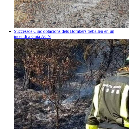
Successos
Cinc dotacions dels Bombers treballen en un
incendi a Gaià
ACN