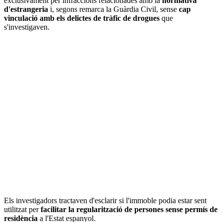
exclusivament per infraccions relacionades amb la
normativa
d'estrangeria
i, segons remarca la Guàrdia Civil, sense
cap
vinculació amb els delictes de tràfic de drogues
que
s'investigaven.
Els investigadors tractaven d'esclarir si l'immoble podia estar sent
utilitzat per
facilitar la regularització de persones sense permís de
residència
a l'Estat espanyol.