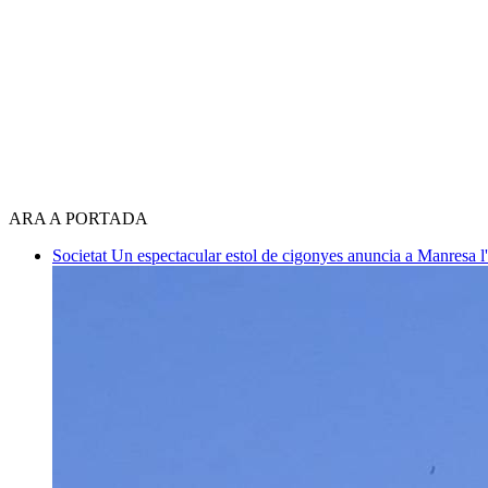
ARA A PORTADA
Societat
Un espectacular estol de cigonyes anuncia a Manresa l'i