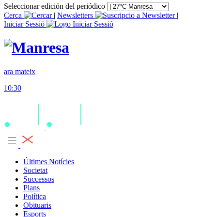
Seleccionar edición del periódico
Cerca
|
Newsletters
|
Iniciar Sessió
ara mateix
10:30
Últimes Notícies
Societat
Successos
Plans
Política
Obituaris
Esports