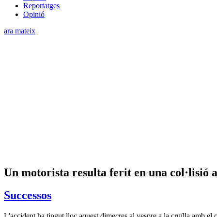
Reportatges
Opinió
ara mateix
Un motorista resulta ferit en una col·lisió
Successos
L'accident ha tingut lloc aquest dimecres al vespre a la cruïlla amb el