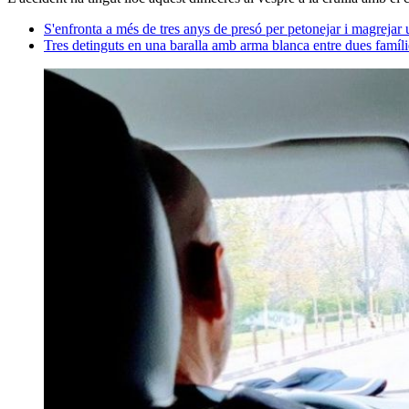
S'enfronta a més de tres anys de presó per petonejar i magrej
Tres detinguts en una baralla amb arma blanca entre dues famílie