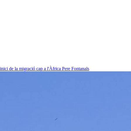
nici de la migració cap a l'Àfrica
Pere Fontanals