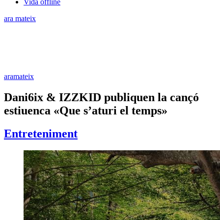
Vida offline
ara mateix
aramateix
Dani6ix & IZZKID publiquen la cançó
estiuenca «Que s’aturi el temps»
Entreteniment