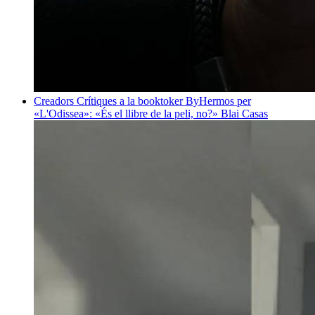
Creadors
Crítiques a la booktoker ByHermos per
«L'Odissea»: «És el llibre de la peli, no?»
Blai Casas