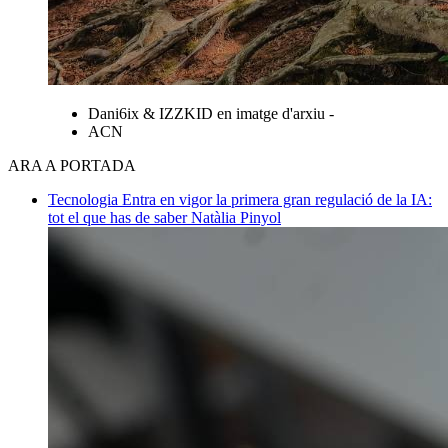
Dani6ix & IZZKID en imatge d'arxiu -
ACN
ARA A PORTADA
Tecnologia
Entra en vigor la primera gran regulació de la IA:
tot el que has de saber
Natàlia Pinyol