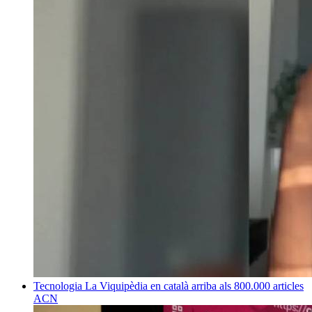
Tecnologia
La Viquipèdia en català arriba als 800.000 articles
ACN