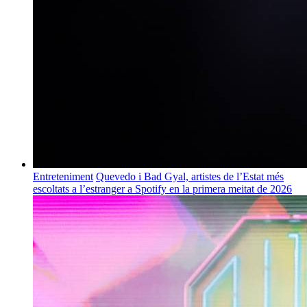
Entreteniment
Quevedo i Bad Gyal, artistes de l’Estat més
escoltats a l’estranger a Spotify en la primera meitat de 2026