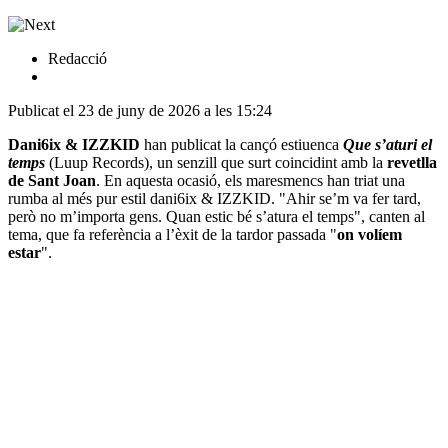
Redacció
Publicat el 23 de juny de 2026 a les 15:24
Dani6ix & IZZKID
han publicat la cançó estiuenca
Que s’aturi el
temps
(Luup Records), un senzill que surt coincidint amb la
revetlla
de Sant Joan
. En aquesta ocasió, els maresmencs han triat una
rumba al més pur estil dani6ix & IZZKID. "Ahir se’m va fer tard,
però no m’importa gens. Quan estic bé s’atura el temps", canten al
tema, que fa referència a l’èxit de la tardor passada "
on volíem
estar
".