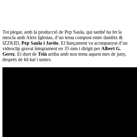
Tot plegat, amb la producció de Pep Saula, qui també ha fet la
mescla amb Aleix Iglesias, d’un tema compost entre dani6ix &
IZZKID,
Pep Saula i Javito
. El llançament va acompanyat d’un
videoclip gravat íntegrament en 35 mm i dirigit per
Albert G.
Gerez
. El duet de
Teià
arriba amb nou tema aquest mes de juny,
després de
kit kat
i
tantes
.