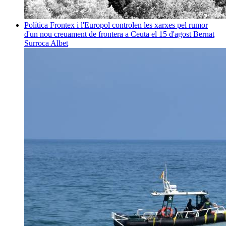
Política
Frontex i l'Europol controlen les xarxes pel rumor
d'un nou creuament de frontera a Ceuta el 15 d'agost
Bernat
Surroca Albet