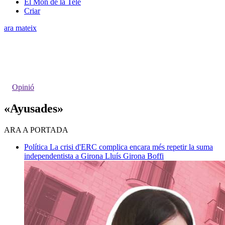
El Món de la Tele
Criar
ara mateix
Opinió
«Ayusades»
ARA A PORTADA
Política
La crisi d'ERC complica encara més repetir la suma
independentista a Girona
Lluís Girona Boffi