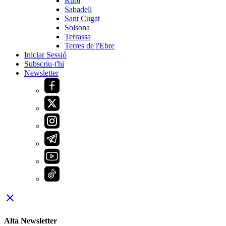
Rubí
Sabadell
Sant Cugat
Solsona
Terrassa
Terres de l'Ebre
Iniciar Sessió
Subscriu-t'hi
Newsletter
close
Alta Newsletter