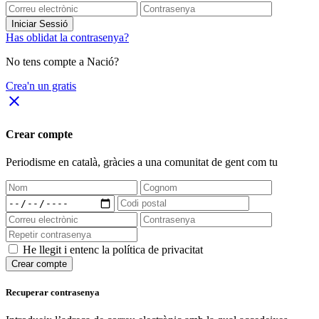
Iniciar Sessió
Has oblidat la contrasenya?
No tens compte a Nació?
Crea'n un gratis
close
Crear compte
Periodisme
en català
, gràcies a una comunitat de gent com tu
He llegit i entenc la política de privacitat
Crear compte
Recuperar contrasenya