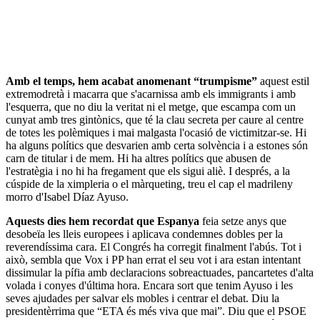
Amb el temps, hem acabat anomenant “trumpisme”
aquest estil
extremodretà i macarra que s'acarnissa amb els immigrants i amb
l'esquerra, que no diu la veritat ni el metge, que escampa com un
cunyat amb tres gintònics, que té la clau secreta per caure al centre
de totes les polèmiques i mai malgasta l'ocasió de victimitzar-se. Hi
ha alguns polítics que desvarien amb certa solvència i a estones són
carn de titular i de mem. Hi ha altres polítics que abusen de
l'estratègia i no hi ha fregament que els sigui aliè. I després, a la
cúspide de la ximpleria o el màrqueting, treu el cap el madrileny
morro d'Isabel Díaz Ayuso.
Aquests dies hem recordat que Espanya
feia setze anys que
desobeïa les lleis europees i aplicava condemnes dobles per la
reverendíssima cara. El Congrés ha corregit finalment l'abús. Tot i
això, sembla que Vox i PP han errat el seu vot i ara estan intentant
dissimular la pífia amb declaracions sobreactuades, pancartetes d'alta
volada i conyes d'última hora. Encara sort que tenim Ayuso i les
seves ajudades per salvar els mobles i centrar el debat. Diu la
presidentèrrima que “ETA és més viva que mai”. Diu que el PSOE