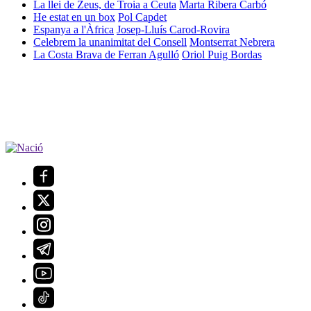
La llei de Zeus, de Troia a Ceuta
Marta Ribera Carbó
He estat en un box
Pol Capdet
Espanya a l'Àfrica
Josep-Lluís Carod-Rovira
Celebrem la unanimitat del Consell
Montserrat Nebrera
La Costa Brava de Ferran Agulló
Oriol Puig Bordas