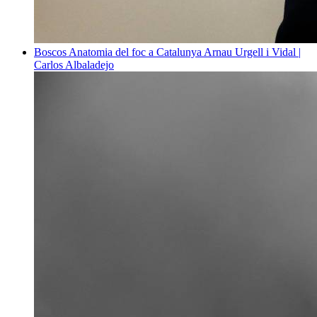
Boscos
Anatomia del foc a Catalunya
Arnau Urgell i Vidal |
Carlos Albaladejo