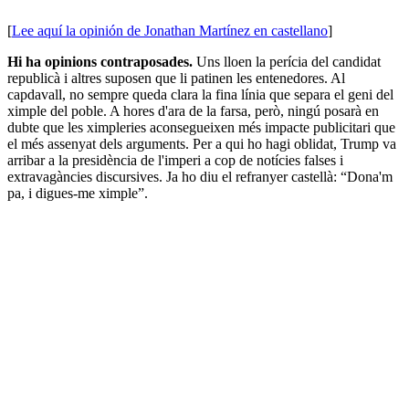
[
Lee aquí la opinión de Jonathan Martínez en castellano
]
Hi ha opinions contraposades.
Uns lloen la perícia del candidat
republicà i altres suposen que li patinen les entenedores. Al
capdavall, no sempre queda clara la fina línia que separa el geni del
ximple del poble. A hores d'ara de la farsa, però, ningú posarà en
dubte que les ximpleries aconsegueixen més impacte publicitari que
el més assenyat dels arguments. Per a qui ho hagi oblidat, Trump va
arribar a la presidència de l'imperi a cop de notícies falses i
extravagàncies discursives. Ja ho diu el refranyer castellà: “Dona'm
pa, i digues-me ximple”.