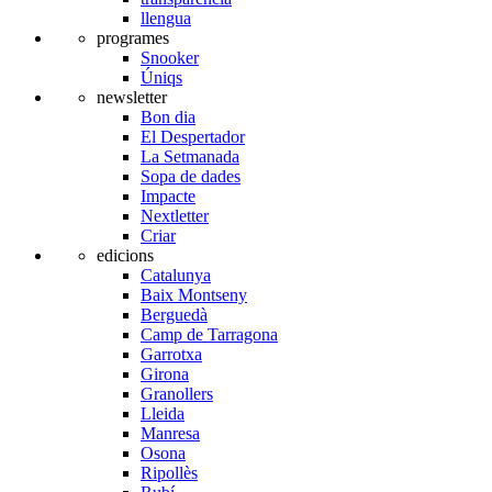
llengua
programes
Snooker
Úniqs
newsletter
Bon dia
El Despertador
La Setmanada
Sopa de dades
Impacte
Nextletter
Criar
edicions
Catalunya
Baix Montseny
Berguedà
Camp de Tarragona
Garrotxa
Girona
Granollers
Lleida
Manresa
Osona
Ripollès