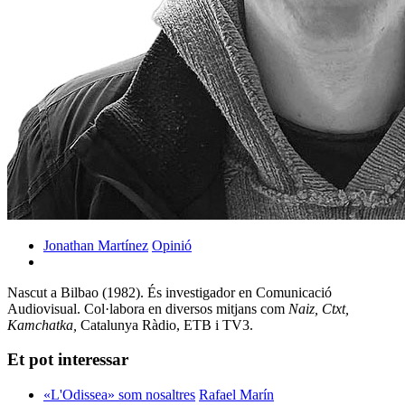
Jonathan Martínez
Opinió
Nascut a Bilbao (1982). És investigador en Comunicació
Audiovisual. Col·labora en diversos mitjans com
Naiz, Ctxt,
Kamchatka,
Catalunya Ràdio, ETB i TV3.
Et pot interessar
«L'Odissea» som nosaltres
Rafael Marín