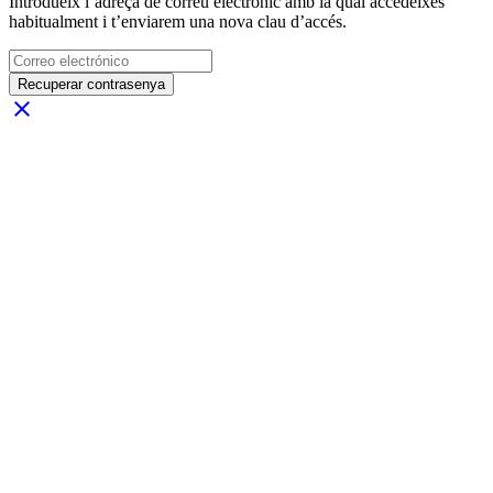
Introdueix l’adreça de correu electrònic amb la qual accedeixes
habitualment i t’enviarem una nova clau d’accés.
Recuperar contrasenya
close