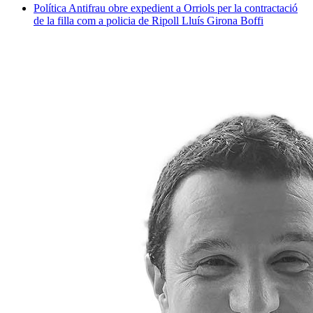
Política
Antifrau obre expedient a Orriols per la contractació
de la filla com a policia de Ripoll
Lluís Girona Boffi