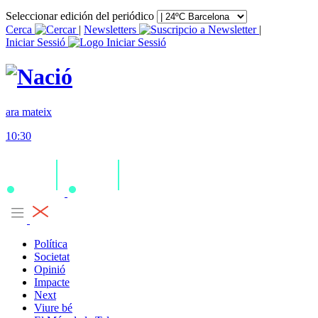
Seleccionar edición del periódico
Cerca
|
Newsletters
|
Iniciar Sessió
ara mateix
10:30
Política
Societat
Opinió
Impacte
Next
Viure bé