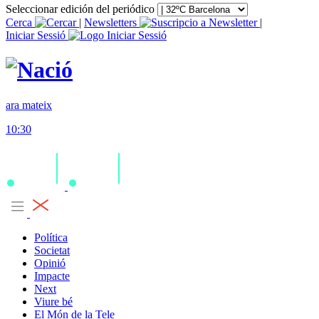
Seleccionar edición del periódico
Cerca
|
Newsletters
|
Iniciar Sessió
ara mateix
10:30
Política
Societat
Opinió
Impacte
Next
Viure bé
El Món de la Tele