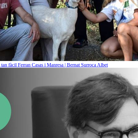
 tan fàcil
Ferran Casas i Manresa | Bernat Surroca Albet