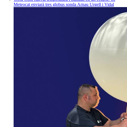
Meteocat enviarà tres globus sonda
Arnau Urgell i Vidal