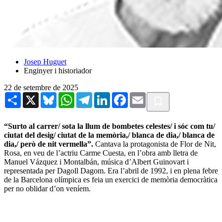
Josep Huguet
Enginyer i historiador
22 de setembre de 2025
Share
X
Bluesky
WhatsApp
Telegram
LinkedIn
Facebook
Email
“Surto al carrer/ sota la llum de bombetes celestes/ i sóc com tu/
ciutat del desig/ ciutat de la memòria,/ blanca de dia,/ blanca de
dia,/ però de nit vermella”.
Cantava la protagonista de Flor de Nit,
Rosa, en veu de l’actriu Carme Cuesta, en l’obra amb lletra de
Manuel Vázquez i Montalbán, música d’Albert Guinovart i
representada per Dagoll Dagom. Era l’abril de 1992, i en plena febre
de la Barcelona olímpica es feia un exercici de memòria democràtica
per no oblidar d’on veníem.