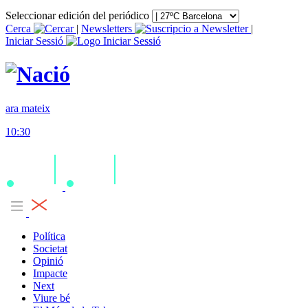
Seleccionar edición del periódico
Cerca
|
Newsletters
|
Iniciar Sessió
ara mateix
10:30
Política
Societat
Opinió
Impacte
Next
Viure bé