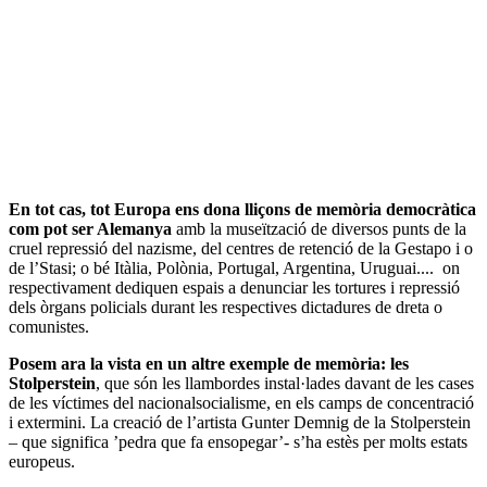
En tot cas, tot Europa ens dona lliçons de memòria democràtica
com pot ser Alemanya
amb la museïtzació de diversos punts de la
cruel repressió del nazisme, del centres de retenció de la Gestapo i o
de l’Stasi; o bé Itàlia, Polònia, Portugal, Argentina, Uruguai.... on
respectivament dediquen espais a denunciar les tortures i repressió
dels òrgans policials durant les respectives dictadures de dreta o
comunistes.
Posem ara la vista en un altre exemple de memòria: les
Stolperstein
, que són les llambordes instal·lades davant de les cases
de les víctimes del nacionalsocialisme, en els camps de concentració
i extermini. La creació de l’artista Gunter Demnig de la Stolperstein
– que significa ’pedra que fa ensopegar’- s’ha estès per molts estats
europeus.