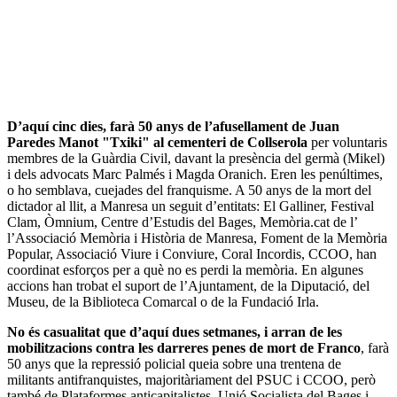
D’aquí cinc dies, farà 50 anys de l’afusellament de Juan
Paredes Manot "Txiki" al cementeri de Collserola
per voluntaris
membres de la Guàrdia Civil, davant la presència del germà (Mikel)
i dels advocats Marc Palmés i Magda Oranich. Eren les penúltimes,
o ho semblava, cuejades del franquisme. A 50 anys de la mort del
dictador al llit, a Manresa un seguit d’entitats: El Galliner, Festival
Clam, Òmnium, Centre d’Estudis del Bages, Memòria.cat de l’
l’Associació Memòria i Història de Manresa, Foment de la Memòria
Popular, Associació Viure i Conviure, Coral Incordis, CCOO, han
coordinat esforços per a què no es perdi la memòria. En algunes
accions han trobat el suport de l’Ajuntament, de la Diputació, del
Museu, de la Biblioteca Comarcal o de la Fundació Irla.
No és casualitat que d’aquí dues setmanes, i arran de les
mobilitzacions contra les darreres penes de mort de Franco
, farà
50 anys que la repressió policial queia sobre una trentena de
militants antifranquistes, majoritàriament del PSUC i CCOO, però
també de Plataformes anticapitalistes, Unió Socialista del Bages i