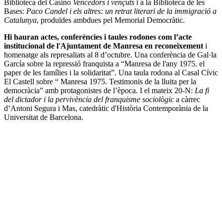
Biblioteca del Casino
Vencedors i vençuts
i a la Biblioteca de les
Bases:
Paco Candel i els altres: un retrat literari de la immigració a
Catalunya
, produïdes ambdues pel Memorial Democràtic.
Hi hauran actes, conferències i taules rodones com l’acte
institucional de l'Ajuntament de Manresa en reconeixement
i
homenatge als represaliats al 8 d’octubre. Una conferència de Gal·la
García sobre la repressió franquista a “Manresa de l'any 1975. el
paper de les famílies i la solidaritat”. Una taula rodona al Casal Cívic
El Castell sobre “ Manresa 1975. Testimonis de la lluita per la
democràcia” amb protagonistes de l’època. I el mateix 20-N:
La fi
del dictador i la pervivència del franquisme sociològic
a càrrec
d’Antoni Segura i Mas, catedràtic d'Història Contemporània de la
Universitat de Barcelona.