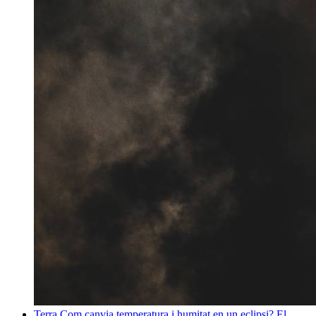
Terra
Com canvia temperatura i humitat en un eclipsi? El