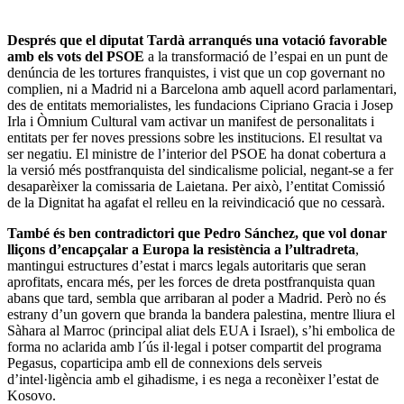
Després que el diputat Tardà arranqués una votació favorable
amb els vots del PSOE
a la transformació de l’espai en un punt de
denúncia de les tortures franquistes, i vist que un cop governant no
complien, ni a Madrid ni a Barcelona amb aquell acord parlamentari,
des de entitats memorialistes, les fundacions Cipriano Gracia i Josep
Irla i Òmnium Cultural vam activar un manifest de personalitats i
entitats per fer noves pressions sobre les institucions. El resultat va
ser negatiu. El ministre de l’interior del PSOE ha donat cobertura a
la versió més postfranquista del sindicalisme policial, negant-se a fer
desaparèixer la comissaria de Laietana. Per això, l’entitat Comissió
de la Dignitat ha agafat el relleu en la reivindicació que no cessarà.
També és ben contradictori que Pedro Sánchez, que vol donar
lliçons d’encapçalar a Europa la resistència a l’ultradreta
,
mantingui estructures d’estat i marcs legals autoritaris que seran
aprofitats, encara més, per les forces de dreta postfranquista quan
abans que tard, sembla que arribaran al poder a Madrid. Però no és
estrany d’un govern que branda la bandera palestina, mentre lliura el
Sàhara al Marroc (principal aliat dels EUA i Israel), s’hi embolica de
forma no aclarida amb l´ús il·legal i potser compartit del programa
Pegasus, coparticipa amb ell de connexions dels serveis
d’intel·ligència amb el gihadisme, i es nega a reconèixer l’estat de
Kosovo.