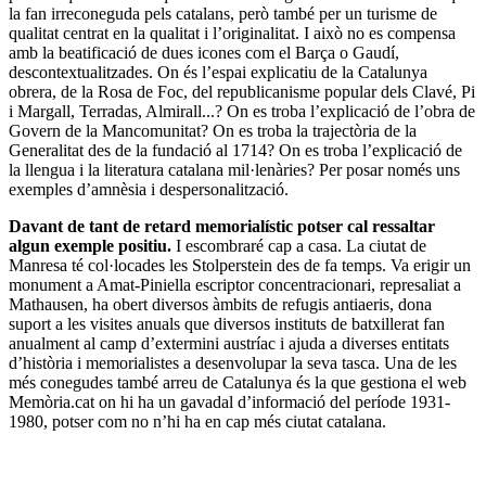
la fan irreconeguda pels catalans, però també per un turisme de
qualitat centrat en la qualitat i l’originalitat. I això no es compensa
amb la beatificació de dues icones com el Barça o Gaudí,
descontextualitzades. On és l’espai explicatiu de la Catalunya
obrera, de la Rosa de Foc, del republicanisme popular dels Clavé, Pi
i Margall, Terradas, Almirall...? On es troba l’explicació de l’obra de
Govern de la Mancomunitat? On es troba la trajectòria de la
Generalitat des de la fundació al 1714? On es troba l’explicació de
la llengua i la literatura catalana mil·lenàries? Per posar només uns
exemples d’amnèsia i despersonalització.
Davant de tant de retard memorialístic potser cal ressaltar
algun exemple positiu.
I escombraré cap a casa. La ciutat de
Manresa té col·locades les Stolperstein des de fa temps. Va erigir un
monument a Amat-Piniella escriptor concentracionari, represaliat a
Mathausen, ha obert diversos àmbits de refugis antiaeris, dona
suport a les visites anuals que diversos instituts de batxillerat fan
anualment al camp d’extermini austríac i ajuda a diverses entitats
d’història i memorialistes a desenvolupar la seva tasca. Una de les
més conegudes també arreu de Catalunya és la que gestiona el web
Memòria.cat on hi ha un gavadal d’informació del període 1931-
1980, potser com no n’hi ha en cap més ciutat catalana.