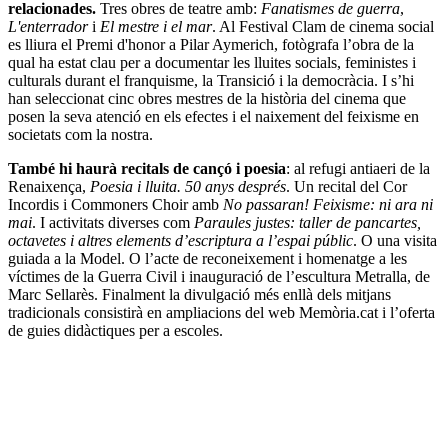
relacionades.
Tres obres de teatre amb:
Fanatismes de guerra
,
L'enterrador
i
El mestre i el mar
. Al Festival Clam de cinema social
es lliura el Premi d'honor a Pilar Aymerich, fotògrafa l’obra de la
qual ha estat clau per a documentar les lluites socials, feministes i
culturals durant el franquisme, la Transició i la democràcia. I s’hi
han seleccionat cinc obres mestres de la història del cinema que
posen la seva atenció en els efectes i el naixement del feixisme en
societats com la nostra.
També hi haurà recitals de cançó i poesia
: al refugi antiaeri de la
Renaixença,
Poesia i lluita. 50 anys després
. Un recital del Cor
Incordis i Commoners Choir amb
No passaran! Feixisme: ni ara ni
mai
. I activitats diverses com
Paraules justes: taller de pancartes,
octavetes i altres elements d’escriptura a l’espai públic
. O una visita
guiada a la Model. O l’acte de reconeixement i homenatge a les
víctimes de la Guerra Civil i inauguració de l’escultura Metralla, de
Marc Sellarès. Finalment la divulgació més enllà dels mitjans
tradicionals consistirà en ampliacions del web Memòria.cat i l’oferta
de guies didàctiques per a escoles.