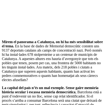
Mirem el panorama a Catalunya, on hi ha més sensibilitat sobre
el tema.
En la base de dades de Memorial democràtic consten uns
9137 deportats catalans als camps de concentració nazi. Però només
hi ha instal·lades 678 stolpersteine a un centenar de municipis de
Catalunya. A aquestes altures ens hauria d’avergonyir que tots els
pobles que tenen, posem per cas, una frontera de 5000 habitants no
les tinguin instal·lades. Ara mateix, dels 218 pobles i ciutats a
Catalunya que superen aquests habitants, quants han activat les
pedres commemoratives o quants han homenatjat als seus càrrecs
electes afusellats?
La capital del país n’és un mal exemple. Sense gaire memòria
història secular i escassa memòria democràtica
, Barcelona està a
punt d’esdevenir un no lloc, sense cap relat identificador. Si el
procés s’arriba a consumar Barcelona serà una ciutat que deixarà de
tenir singularitat i, per tant, rellevància i capacitat d’atracció de