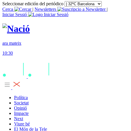
Seleccionar edición del periódico
Cerca
|
Newsletters
|
Iniciar Sessió
ara mateix
10:30
Política
Societat
Opinió
Impacte
Next
Viure bé
El Món de la Tele