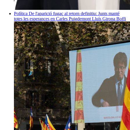
Política
De l'aparició fugaç al retorn definitiu: Junts manté
totes les esperances en Carles Puigdemont
Lluís Girona Boffi