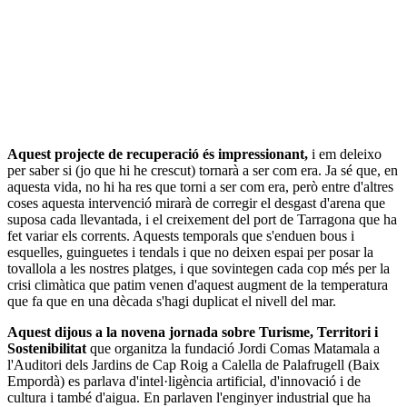
Aquest projecte de recuperació és impressionant,
i em deleixo
per saber si (jo que hi he crescut) tornarà a ser com era. Ja sé que, en
aquesta vida, no hi ha res que torni a ser com era, però entre d'altres
coses aquesta intervenció mirarà de corregir el desgast d'arena que
suposa cada llevantada, i el creixement del port de Tarragona que ha
fet variar els corrents. Aquests temporals que s'enduen bous i
esquelles, guinguetes i tendals i que no deixen espai per posar la
tovallola a les nostres platges, i que sovintegen cada cop més per la
crisi climàtica que patim venen d'aquest augment de la temperatura
que fa que en una dècada s'hagi duplicat el nivell del mar.
Aquest dijous a la novena jornada sobre Turisme, Territori i
Sostenibilitat
que organitza la fundació Jordi Comas Matamala a
l'Auditori dels Jardins de Cap Roig a Calella de Palafrugell (Baix
Empordà) es parlava d'intel·ligència artificial, d'innovació i de
cultura i també d'aigua. En parlaven l'enginyer industrial que ha