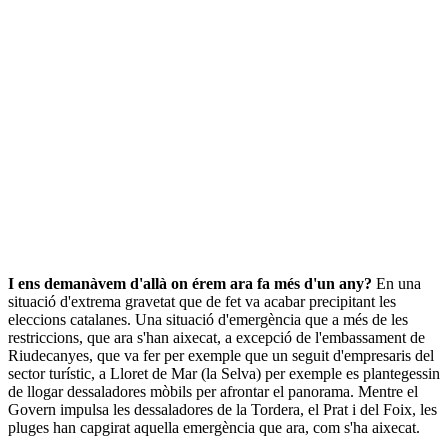
I ens demanàvem d'allà on érem ara fa més d'un any?
En una
situació d'extrema gravetat que de fet va acabar precipitant les
eleccions catalanes. Una situació d'emergència que a més de les
restriccions, que ara s'han aixecat, a excepció de l'embassament de
Riudecanyes, que va fer per exemple que un seguit d'empresaris del
sector turístic, a Lloret de Mar (la Selva) per exemple es plantegessin
de llogar dessaladores mòbils per afrontar el panorama. Mentre el
Govern impulsa les dessaladores de la Tordera, el Prat i del Foix, les
pluges han capgirat aquella emergència que ara, com s'ha aixecat.