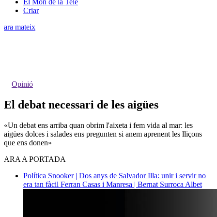
El Món de la Tele
Criar
ara mateix
Opinió
El debat necessari de les aigües
«Un debat ens arriba quan obrim l'aixeta i fem vida al mar: les
aigües dolces i salades ens pregunten si anem aprenent les lliçons
que ens donen»
ARA A PORTADA
Política
Snooker | Dos anys de Salvador Illa: unir i servir no
era tan fàcil
Ferran Casas i Manresa | Bernat Surroca Albet