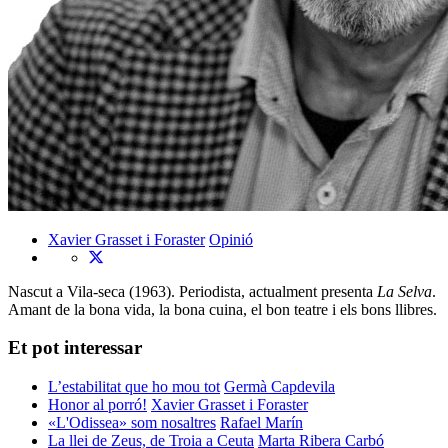
Xavier Grasset i Foraster
Opinió
Nascut a Vila-seca (1963). Periodista, actualment presenta
La Selva
.
Amant de la bona vida, la bona cuina, el bon teatre i els bons llibres.
Et pot interessar
L’estabilitat que ho mou tot
Germà Capdevila
Honor al porró!
Xavier Grasset i Foraster
«L'Odissea» som nosaltres
Rafael Marín
La llei de Zeus, de Troia a Ceuta
Marta Ribera Carbó