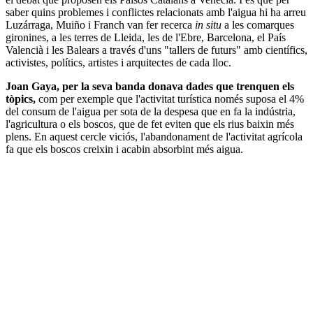
saber quins problemes i conflictes relacionats amb l'aigua hi ha arreu
Luzárraga, Muiño i Franch van fer recerca
in situ
a les comarques
gironines, a les terres de Lleida, les de l'Ebre, Barcelona, el País
Valencià i les Balears a través d'uns "tallers de futurs" amb científics,
activistes, polítics, artistes i arquitectes de cada lloc.
Joan Gaya, per la seva banda donava dades que trenquen els
tòpics,
com per exemple que l'activitat turística només suposa el 4%
del consum de l'aigua per sota de la despesa que en fa la indústria,
l'agricultura o els boscos, que de fet eviten que els rius baixin més
plens. En aquest cercle viciós, l'abandonament de l'activitat agrícola
fa que els boscos creixin i acabin absorbint més aigua.