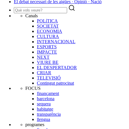
El debat necessari de les aigües · Opinió · Nació
Canals
POLíTICA
SOCIETAT
ECONOMIA
CULTURA
INTERNACIONAL
ESPORTS
IMPACTE
NEXT
VIURE BE
EL DESPERTADOR
CRIAR
TELEVISIÓ
Contingut patrocinat
FOCUS
finançament
barcelona
sequera
habitatge
transparència
llengua
programes