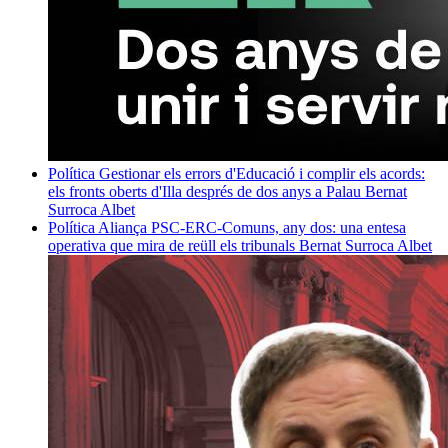
Política
Gestionar els errors d'Educació i complir els acords:
els fronts oberts d'Illa després de dos anys a Palau
Bernat
Surroca Albet
Política
Aliança PSC-ERC-Comuns, any dos: una entesa
operativa que mira de reüll els tribunals
Bernat Surroca Albet