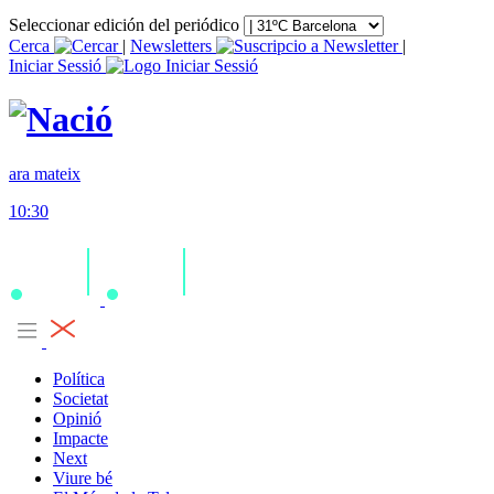
Seleccionar edición del periódico
Cerca
|
Newsletters
|
Iniciar Sessió
ara mateix
10:30
Política
Societat
Opinió
Impacte
Next
Viure bé