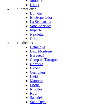
Snooker
Úniqs
newsletter
Bon dia
El Despertador
La Setmanada
Sopa de dades
Impacte
Nextletter
Criar
edicions
Catalunya
Baix Montseny
Berguedà
Camp de Tarragona
Garrotxa
Girona
Granollers
Lleida
Manresa
Osona
Ripollès
Rubí
Sabadell
Sant Cugat