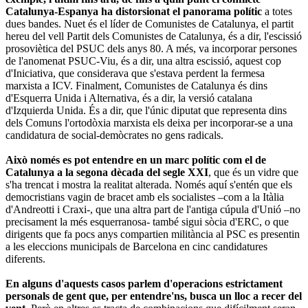
Catalunya-Espanya ha distorsionat el panorama polític
a totes
dues bandes. Nuet és el líder de Comunistes de Catalunya, el partit
hereu del vell Partit dels Comunistes de Catalunya, és a dir, l'escissió
prosoviètica del PSUC dels anys 80. A més, va incorporar persones
de l'anomenat PSUC-Viu, és a dir, una altra escissió, aquest cop
d'Iniciativa, que considerava que s'estava perdent la fermesa
marxista a ICV. Finalment, Comunistes de Catalunya és dins
d'Esquerra Unida i Alternativa, és a dir, la versió catalana
d'Izquierda Unida. És a dir, que l'únic diputat que representa dins
dels Comuns l'ortodòxia marxista els deixa per incorporar-se a una
candidatura de social-demòcrates no gens radicals.
Això només es pot entendre en un marc polític com el de
Catalunya a la segona dècada del segle XXI
, que és un vidre que
s'ha trencat i mostra la realitat alterada. Només aquí s'entén que els
democristians vagin de bracet amb els socialistes –com a la Itàlia
d'Andreotti i Craxi-, que una altra part de l'antiga cúpula d'Unió –no
precisament la més esquerranosa- també sigui sòcia d'ERC, o que
dirigents que fa pocs anys compartien militància al PSC es presentin
a les eleccions municipals de Barcelona en cinc candidatures
diferents.
En alguns d'aquests casos parlem d'operacions estrictament
personals de gent que, per entendre'ns, busca un lloc a recer del