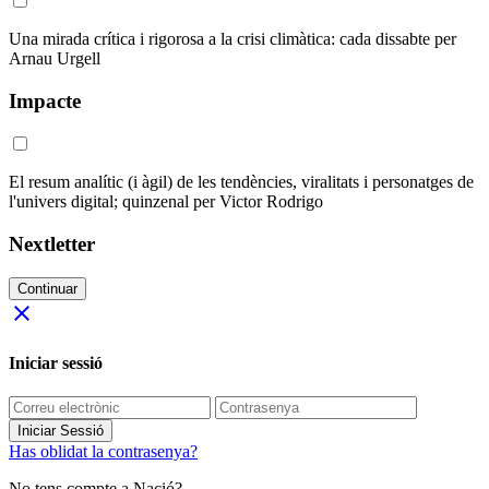
Una mirada crítica i rigorosa a la crisi climàtica: cada dissabte per
Arnau Urgell
Impacte
El resum analític (i àgil) de les tendències, viralitats i personatges de
l'univers digital; quinzenal per Victor Rodrigo
Nextletter
Continuar
close
Iniciar sessió
Iniciar Sessió
Has oblidat la contrasenya?
No tens compte a Nació?