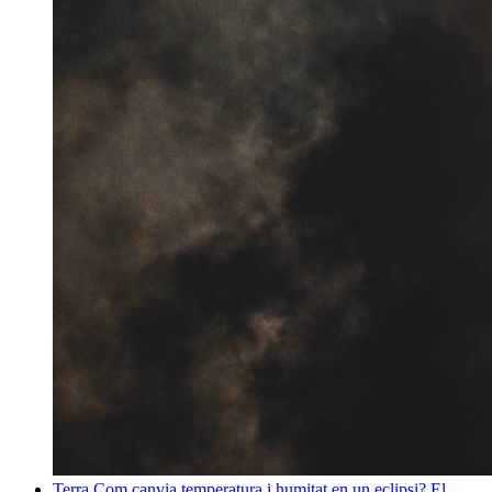
Terra
Com canvia temperatura i humitat en un eclipsi? El