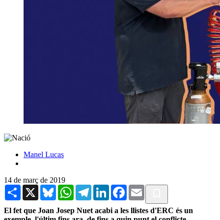
Manel Lucas
14 de març de 2019
Share
X
Bluesky
WhatsApp
Telegram
LinkedIn
Facebook
Email
El fet que Joan Josep Nuet acabi a les llistes d'ERC és un
exemple, l'últim fins ara, de fins a quin punt el conflicte