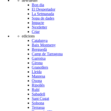
newsletter
Bon dia
El Despertador
La Setmanada
Sopa de dades
Impacte
Nextletter
Criar
edicions
Catalunya
Baix Montseny
Berguedà
Camp de Tarragona
Garrotxa
Girona
Granollers
Lleida
Manresa
Osona
Ripollès
Rubí
Sabadell
Sant Cugat
Solsona
Terrassa