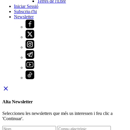
Terres de l'Ebre
Iniciar Sessió
Subscriu-t'hi
Newsletter
close
Alta Newsletter
Seleccioneu les newsletters que més us interessen i feu clic a
'Continuar'.