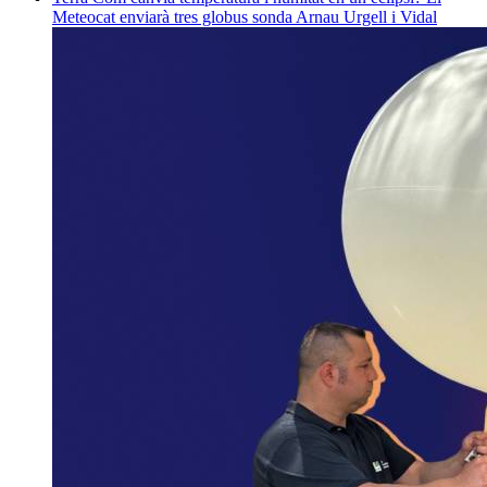
Meteocat enviarà tres globus sonda
Arnau Urgell i Vidal