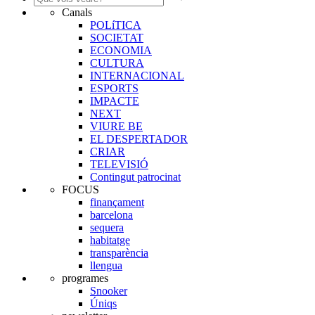
Canals
POLíTICA
SOCIETAT
ECONOMIA
CULTURA
INTERNACIONAL
ESPORTS
IMPACTE
NEXT
VIURE BE
EL DESPERTADOR
CRIAR
TELEVISIÓ
Contingut patrocinat
FOCUS
finançament
barcelona
sequera
habitatge
transparència
llengua
programes
Snooker
Úniqs