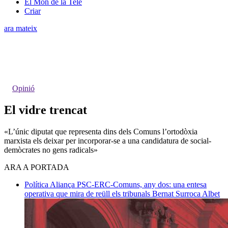
El Món de la Tele
Criar
ara mateix
Opinió
El vidre trencat
«L’únic diputat que representa dins dels Comuns l’ortodòxia
marxista els deixar per incorporar-se a una candidatura de social-
demòcrates no gens radicals»
ARA A PORTADA
Política
Aliança PSC-ERC-Comuns, any dos: una entesa
operativa que mira de reüll els tribunals
Bernat Surroca Albet