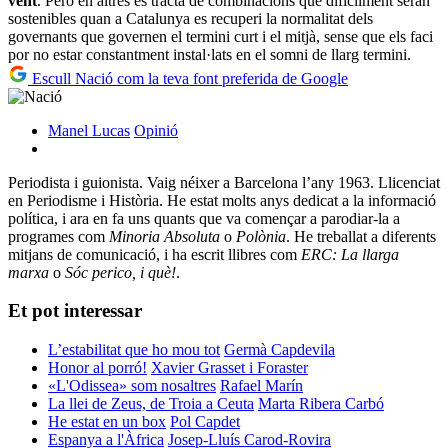
vent
. Però en altres es tracta de combinacions que difícilment seran
sostenibles quan a Catalunya es recuperi la normalitat dels
governants que governen el termini curt i el mitjà, sense que els faci
por no estar constantment instal·lats en el somni de llarg termini.
Escull Nació com la teva font preferida de Google
Manel Lucas
Opinió
Periodista i guionista. Vaig néixer a Barcelona l’any 1963. Llicenciat
en Periodisme i Història. He estat molts anys dedicat a la informació
política, i ara en fa uns quants que va començar a parodiar-la a
programes com
Minoria Absoluta
o
Polònia
. He treballat a diferents
mitjans de comunicació, i ha escrit llibres com
ERC: La llarga
marxa
o
Sóc perico, i què!
.
Et pot interessar
L’estabilitat que ho mou tot
Germà Capdevila
Honor al porró!
Xavier Grasset i Foraster
«L'Odissea» som nosaltres
Rafael Marín
La llei de Zeus, de Troia a Ceuta
Marta Ribera Carbó
He estat en un box
Pol Capdet
Espanya a l'Àfrica
Josep-Lluís Carod-Rovira