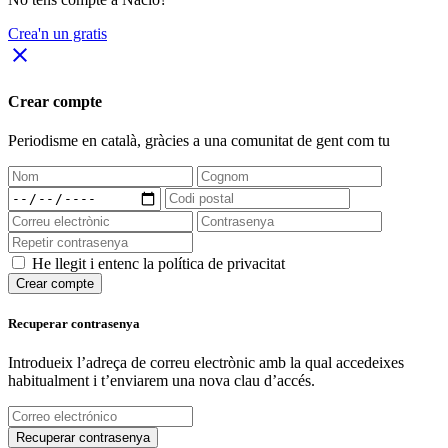
Crea'n un gratis
close
Crear compte
Periodisme
en català
, gràcies a una comunitat de gent com tu
He llegit i entenc la política de privacitat
Crear compte
Recuperar contrasenya
Introdueix l’adreça de correu electrònic amb la qual accedeixes
habitualment i t’enviarem una nova clau d’accés.
Recuperar contrasenya