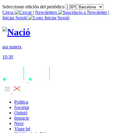
Seleccionar edición del periódico
Cerca
|
Newsletters
|
Iniciar Sessió
ara mateix
10:30
Política
Societat
Opinió
Impacte
Next
Viure bé