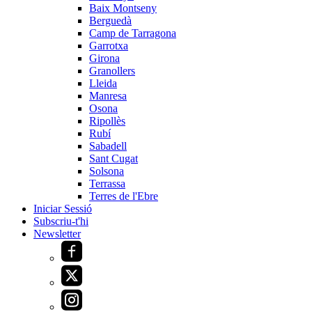
Baix Montseny
Berguedà
Camp de Tarragona
Garrotxa
Girona
Granollers
Lleida
Manresa
Osona
Ripollès
Rubí
Sabadell
Sant Cugat
Solsona
Terrassa
Terres de l'Ebre
Iniciar Sessió
Subscriu-t'hi
Newsletter