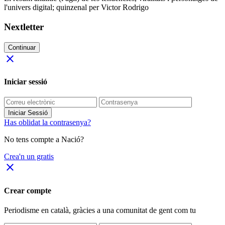
l'univers digital; quinzenal per Victor Rodrigo
Nextletter
Continuar
close
Iniciar sessió
Iniciar Sessió
Has oblidat la contrasenya?
No tens compte a Nació?
Crea'n un gratis
close
Crear compte
Periodisme
en català
, gràcies a una comunitat de gent com tu