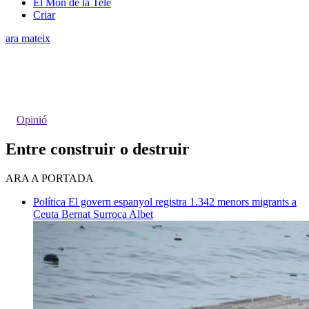
El Món de la Tele
Criar
ara mateix
Opinió
Entre construir o destruir
ARA A PORTADA
Política
El govern espanyol registra 1.342 menors migrants a
Ceuta
Bernat Surroca Albet