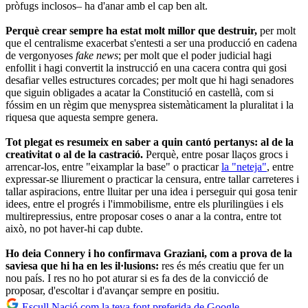
pròfugs inclosos– ha d'anar amb el cap ben alt.
Perquè crear sempre ha estat molt millor que destruir,
per molt
que el centralisme exacerbat s'entesti a ser una producció en cadena
de vergonyoses
fake news
; per molt que el poder judicial hagi
enfollit i hagi convertit la instrucció en una cacera contra qui gosi
desafiar velles estructures corcades; per molt que hi hagi senadores
que siguin obligades a acatar la Constitució en castellà, com si
fóssim en un règim que menysprea sistemàticament la pluralitat i la
riquesa que aquesta sempre genera.
Tot plegat es resumeix en saber a quin cantó pertanys: al de la
creativitat o al de la castració.
Perquè, entre posar llaços grocs i
arrencar-los, entre "eixamplar la base" o practicar
la "neteja"
, entre
expressar-se lliurement o practicar la censura, entre tallar carreteres i
tallar aspiracions, entre lluitar per una idea i perseguir qui gosa tenir
idees, entre el progrés i l'immobilisme, entre els plurilingües i els
multirepressius, entre proposar coses o anar a la contra, entre tot
això, no pot haver-hi cap dubte.
Ho deia Connery i ho confirmava Graziani, com a prova de la
saviesa que hi ha en les il·lusions:
res és més creatiu que fer un
nou país. I res no ho pot aturar si es fa des de la convicció de
proposar, d'escoltar i d'avançar sempre en positiu.
Escull Nació com la teva font preferida de Google