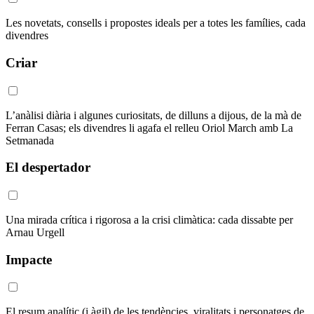
Les novetats, consells i propostes ideals per a totes les famílies, cada
divendres
Criar
L’anàlisi diària i algunes curiositats, de dilluns a dijous, de la mà de
Ferran Casas; els divendres li agafa el relleu Oriol March amb La
Setmanada
El despertador
Una mirada crítica i rigorosa a la crisi climàtica: cada dissabte per
Arnau Urgell
Impacte
El resum analític (i àgil) de les tendències, viralitats i personatges de