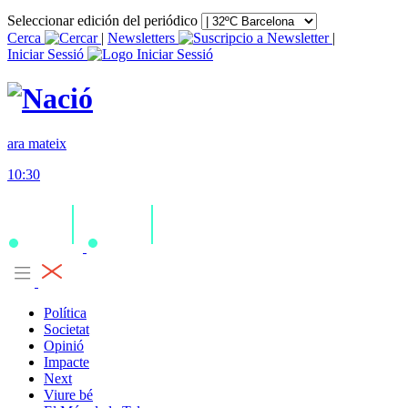
Seleccionar edición del periódico
Cerca
|
Newsletters
|
Iniciar Sessió
ara mateix
10:30
Política
Societat
Opinió
Impacte
Next
Viure bé