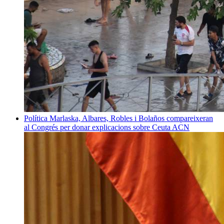
Política
Marlaska, Albares, Robles i Bolaños compareixeran
al Congrés per donar explicacions sobre Ceuta
ACN