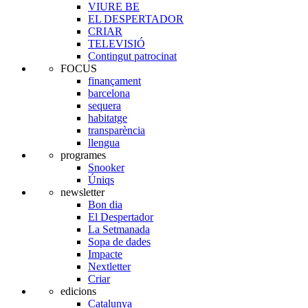
VIURE BE
EL DESPERTADOR
CRIAR
TELEVISIÓ
Contingut patrocinat
FOCUS
finançament
barcelona
sequera
habitatge
transparència
llengua
programes
Snooker
Úniqs
newsletter
Bon dia
El Despertador
La Setmanada
Sopa de dades
Impacte
Nextletter
Criar
edicions
Catalunya