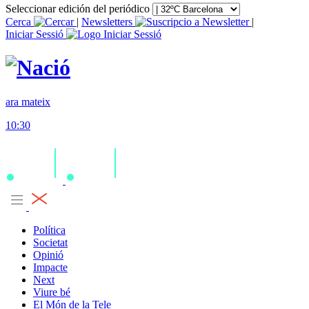
Seleccionar edición del periódico
Cerca
|
Newsletters
|
Iniciar Sessió
ara mateix
10:30
Política
Societat
Opinió
Impacte
Next
Viure bé
El Món de la Tele