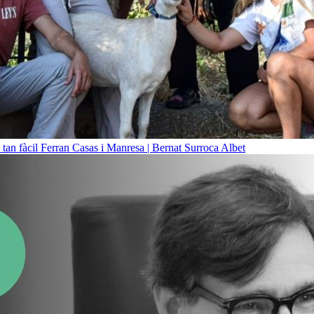
 tan fàcil
Ferran Casas i Manresa | Bernat Surroca Albet