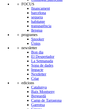
FOCUS
finançament
barcelona
sequera
habitatge
transparència
llengua
programes
Snooker
Úniqs
newsletter
Bon dia
El Despertador
La Setmanada
Sopa de dades
Impacte
Nextletter
Criar
edicions
Catalunya
Baix Montseny
Berguedà
Camp de Tarragona
Garrotxa