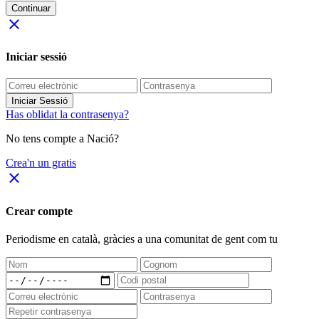
Continuar
close
Iniciar sessió
Iniciar Sessió
Has oblidat la contrasenya?
No tens compte a Nació?
Crea'n un gratis
close
Crear compte
Periodisme
en català
, gràcies a una comunitat de gent com tu