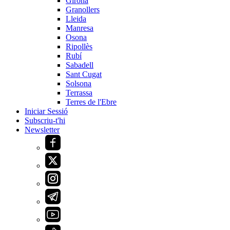
Girona
Granollers
Lleida
Manresa
Osona
Ripollès
Rubí
Sabadell
Sant Cugat
Solsona
Terrassa
Terres de l'Ebre
Iniciar Sessió
Subscriu-t'hi
Newsletter