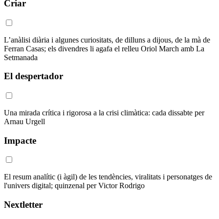
Criar
L’anàlisi diària i algunes curiositats, de dilluns a dijous, de la mà de
Ferran Casas; els divendres li agafa el relleu Oriol March amb La
Setmanada
El despertador
Una mirada crítica i rigorosa a la crisi climàtica: cada dissabte per
Arnau Urgell
Impacte
El resum analític (i àgil) de les tendències, viralitats i personatges de
l'univers digital; quinzenal per Victor Rodrigo
Nextletter