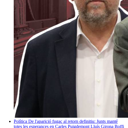
Política
De l'aparició fugaç al retorn definitiu: Junts manté
totes les esperances en Carles Puigdemont
Lluís Girona Boffi