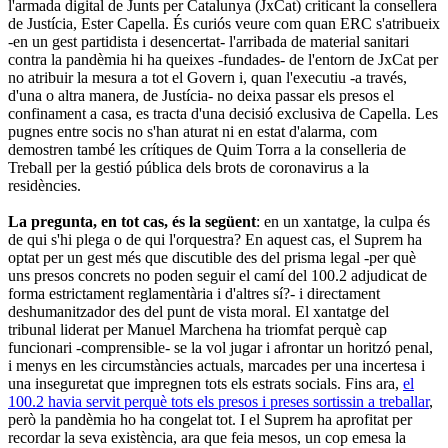
l'armada digital de Junts per Catalunya (JxCat) criticant la consellera
de Justícia, Ester Capella.
És curiós veure com quan ERC s'atribueix
-en un gest partidista i desencertat- l'arribada de material sanitari
contra la pandèmia hi ha queixes -fundades- de l'entorn de JxCat per
no atribuir la mesura a tot el Govern i, quan l'executiu -a través,
d'una o altra manera, de Justícia- no deixa passar els presos el
confinament a casa, es tracta d'una decisió exclusiva de Capella. Les
pugnes entre socis no s'han aturat ni en estat d'alarma, com
demostren també les crítiques de Quim Torra a la conselleria de
Treball per la gestió pública dels brots de coronavirus a la
residències.
La pregunta, en tot cas, és la següent
: en un xantatge, la culpa és
de qui s'hi plega o de qui l'orquestra? En aquest cas, el Suprem ha
optat per un gest més que discutible des del prisma legal -per què
uns presos concrets no poden seguir el camí del 100.2 adjudicat de
forma estrictament reglamentària i d'altres sí?- i directament
deshumanitzador des del punt de vista moral. El xantatge del
tribunal liderat per Manuel Marchena ha triomfat perquè cap
funcionari -comprensible- se la vol jugar i afrontar un horitzó penal,
i menys en les circumstàncies actuals, marcades per una incertesa i
una inseguretat que impregnen tots els estrats socials. Fins ara,
el
100.2 havia servit perquè tots els presos i preses sortissin a treballar
,
però la pandèmia ho ha congelat tot. I el Suprem ha aprofitat per
recordar la seva existència, ara que feia mesos, un cop emesa la