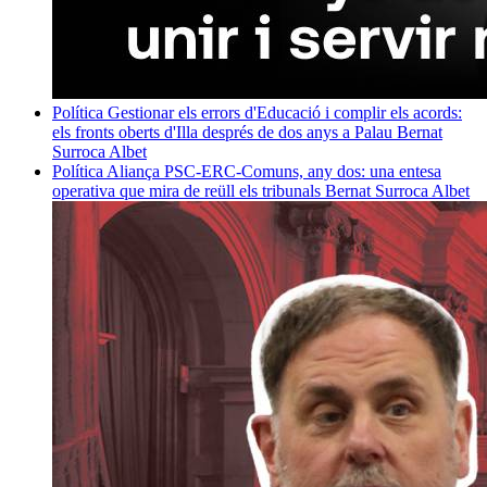
Política
Gestionar els errors d'Educació i complir els acords:
els fronts oberts d'Illa després de dos anys a Palau
Bernat
Surroca Albet
Política
Aliança PSC-ERC-Comuns, any dos: una entesa
operativa que mira de reüll els tribunals
Bernat Surroca Albet