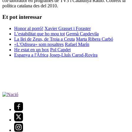
col·laborador en programes de TV3 i Catalunya Ràdio. Cobreix la
política catalana des del 2010.
Et pot interessar
Honor al porró!
Xavier Grasset i Foraster
L’estabilitat que ho mou tot
Germà Capdevila
La llei de Zeus, de Troia a Ceuta
Marta Ribera Carbó
«L'Odissea» som nosaltres
Rafael Marín
He estat en un box
Pol Capdet
Espanya a l'Àfrica
Josep-Lluís Carod-Rovira