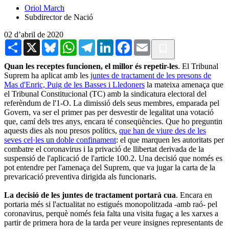
Oriol March
Subdirector de Nació
02 d’abril de 2020
Share
X
Bluesky
WhatsApp
Telegram
LinkedIn
Facebook
Email
Quan les receptes funcionen, el millor és repetir-les
. El Tribunal
Suprem ha aplicat amb les
juntes de tractament de les presons de
Mas d'Enric, Puig de les Basses i Lledoners
la mateixa amenaça que
el Tribunal Constitucional (TC) amb la sindicatura electoral del
referèndum de l'1-O. La dimissió dels seus membres, emparada pel
Govern, va ser el primer pas per desvestir de legalitat una votació
que, camí dels tres anys, encara té conseqüències. Que ho preguntin
aquests dies als nou presos polítics,
que han de viure des de les
seves cel·les un doble confinament
: el que marquen les autoritats per
combatre el coronavirus i la privació de llibertat derivada de la
suspensió de l'aplicació de l'article 100.2. Una decisió que només es
pot entendre per l'amenaça del Suprem, que va jugar la carta de la
prevaricació preventiva dirigida als funcionaris.
La decisió de les juntes de tractament portarà cua
. Encara en
portaria més si l'actualitat no estigués monopolitzada -amb raó- pel
coronavirus, perquè només feia falta una visita fugaç a les xarxes a
partir de primera hora de la tarda per veure insignes representants de