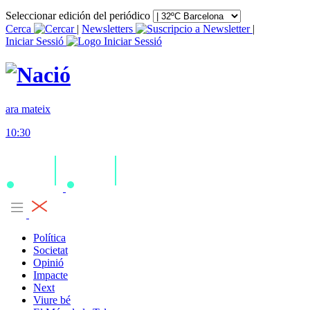
Seleccionar edición del periódico
Cerca
|
Newsletters
|
Iniciar Sessió
ara mateix
10:30
Política
Societat
Opinió
Impacte
Next
Viure bé