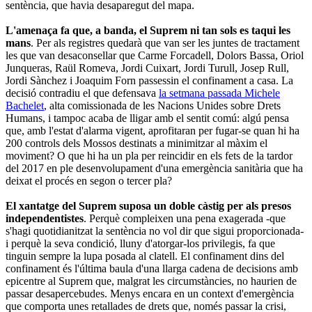
sentència, que havia desaparegut del mapa.
L'amenaça fa que, a banda, el Suprem ni tan sols es taqui les
mans
. Per als registres quedarà que van ser les juntes de tractament
les que van desaconsellar que Carme Forcadell, Dolors Bassa, Oriol
Junqueras, Raül Romeva, Jordi Cuixart, Jordi Turull, Josep Rull,
Jordi Sànchez i Joaquim Forn passessin el confinament a casa. La
decisió contradiu el que defensava
la setmana passada Michele
Bachelet
, alta comissionada de les Nacions Unides sobre Drets
Humans, i tampoc acaba de lligar amb el sentit comú: algú pensa
que, amb l'estat d'alarma vigent, aprofitaran per fugar-se quan hi ha
200 controls dels Mossos destinats a minimitzar al màxim el
moviment? O que hi ha un pla per reincidir en els fets de la tardor
del 2017 en ple desenvolupament d'una emergència sanitària que ha
deixat el procés en segon o tercer pla?
El xantatge del Suprem suposa un doble càstig per als presos
independentistes
. Perquè compleixen una pena exagerada -que
s'hagi quotidianitzat la sentència no vol dir que sigui proporcionada-
i perquè la seva condició, lluny d'atorgar-los privilegis, fa que
tinguin sempre la lupa posada al clatell. El confinament dins del
confinament és l'última baula d'una llarga cadena de decisions amb
epicentre al Suprem que, malgrat les circumstàncies, no haurien de
passar desapercebudes. Menys encara en un context d'emergència
que comporta unes retallades de drets que, només passar la crisi,