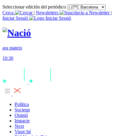
Seleccionar edición del periódico
Cerca
|
Newsletters
|
Iniciar Sessió
ara mateix
10:30
Política
Societat
Opinió
Impacte
Next
Viure bé