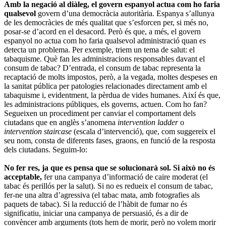
Amb la negació al diàleg, el govern espanyol actua com ho faria
qualsevol
govern d’una democràcia autoritària. Espanya s’allunya
de les democràcies de més qualitat que s’esforcen per, si més no,
posar-se d’acord en el desacord. Però és que, a més, el govern
espanyol no actua com ho faria qualsevol administració quan es
detecta un problema. Per exemple, triem un tema de salut: el
tabaquisme. Què fan les administracions responsables davant el
consum de tabac? D’entrada, el consum de tabac representa la
recaptació de molts impostos, però, a la vegada, moltes despeses en
la sanitat pública per patologies relacionades directament amb el
tabaquisme i, evidentment, la pèrdua de vides humanes. Així és que,
les administracions públiques, els governs, actuen. Com ho fan?
Segueixen un procediment per canviar el comportament dels
ciutadans que en anglès s’anomena
intervention ladder
o
intervention staircase
(escala d’intervenció), que, com suggereix el
seu nom, consta de diferents fases, graons, en funció de la resposta
dels ciutadans. Seguim-lo:
No fer res, ja que es pensa que se solucionarà sol. Si això no és
acceptable,
fer una campanya d’informació de caire moderat (el
tabac és perillós per la salut). Si no es redueix el consum de tabac,
fer-ne una altra d’agressiva (el tabac mata, amb fotografies als
paquets de tabac). Si la reducció de l’hàbit de fumar no és
significatiu, iniciar una campanya de persuasió, és a dir de
convèncer amb arguments (tots hem de morir, però no volem morir