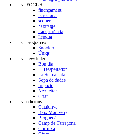
FOCUS
finançament
barcelona
sequera
habitatge
transparència
llengua
programes
Snooker
Úniqs
newsletter
Bon dia
El Despertador
La Setmanada
Sopa de dades
Impacte
Nextletter
Criar
edicions
Catalunya
Baix Montseny
Berguedà
Camp de Tarragona
Garrotxa
Girona