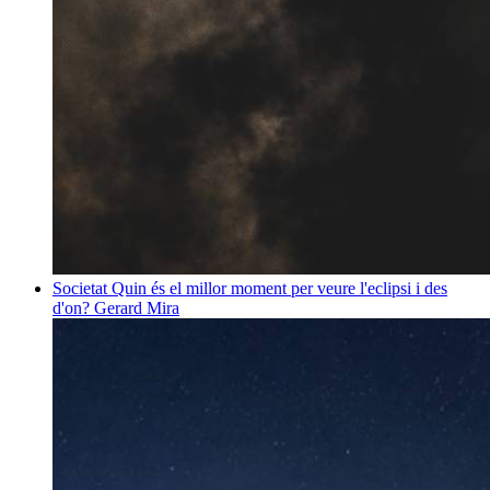
Societat
Quin és el millor moment per veure l'eclipsi i des
d'on?
Gerard Mira