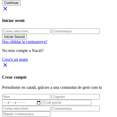
Continuar
close
Iniciar sessió
Iniciar Sessió
Has oblidat la contrasenya?
No tens compte a Nació?
Crea'n un gratis
close
Crear compte
Periodisme
en català
, gràcies a una comunitat de gent com tu