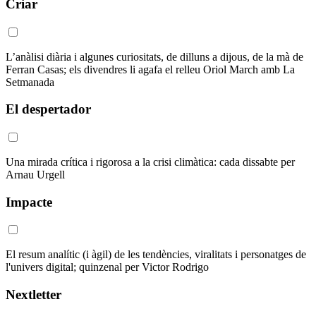
Criar
L’anàlisi diària i algunes curiositats, de dilluns a dijous, de la mà de
Ferran Casas; els divendres li agafa el relleu Oriol March amb La
Setmanada
El despertador
Una mirada crítica i rigorosa a la crisi climàtica: cada dissabte per
Arnau Urgell
Impacte
El resum analític (i àgil) de les tendències, viralitats i personatges de
l'univers digital; quinzenal per Victor Rodrigo
Nextletter