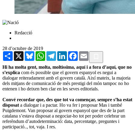
Redacció
28 d’octubre de 2019
Share
X
Bluesky
WhatsApp
Telegram
LinkedIn
Facebook
Email
Hi ha molta gent, molta, moltíssima, aquí i a fora d’aquí, que no
s’explica
com és possible que el govern espanyol es negui a
dialogar reiteradament amb el govern català. Així mateix, la majoria
dels mitjans de comunicació de més prestigi del món tampoc no ho
entenen i ho deixen ben clar en les seves editorials.
Convé recordar que, des que tot va començar, sempre s’ha estat
disposat
a dialogar i a pactar. Ho va fer i proposar Mas i també
Puigdemont. Van proposar al govern espanyol que des de la part
catalana s’estava disposat a negociar-ho tot per poder celebrar un
referèndum d’autodeterminació: data, percentatge, preguntes i
participació.., tot, vaja. I res.