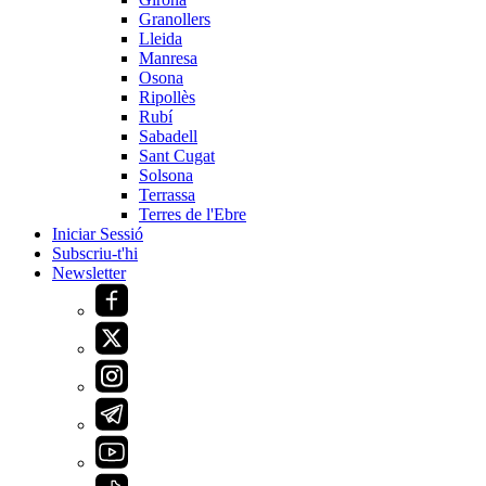
Granollers
Lleida
Manresa
Osona
Ripollès
Rubí
Sabadell
Sant Cugat
Solsona
Terrassa
Terres de l'Ebre
Iniciar Sessió
Subscriu-t'hi
Newsletter