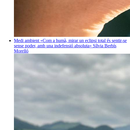
Medi ambient
«Com a humà, mirar un eclipsi total és sentir-se
sense poder, amb una indefensió absoluta»
Sílvia Berbís
Morelló