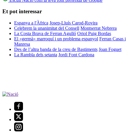
Escull Nació com la teva font preferida de Google
Et pot interessar
Espanya a l'Àfrica
Josep-Lluís Carod-Rovira
Celebrem la unanimitat del Consell
Montserrat Nebrera
La Costa Brava de Ferran Agulló
Oriol Puig Bordas
El «germà» marroquí i un problema espanyol
Ferran Casas i
Manresa
Des de l’altra banda de la creu de Bastiments
Joan Foguet
La Rambla dels setanta
Jordi Font Cardona