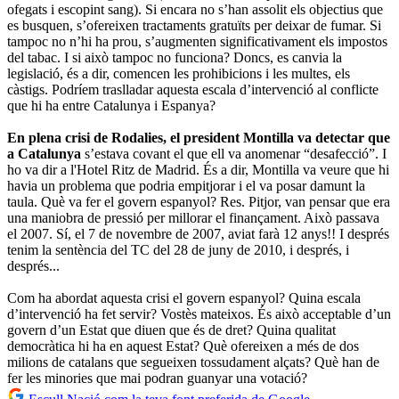
ofegats i escopint sang). Si encara no s’han assolit els objectius que
es busquen, s’ofereixen tractaments gratuïts per deixar de fumar. Si
tampoc no n’hi ha prou, s’augmenten significativament els impostos
del tabac. I si això tampoc no funciona? Doncs, es canvia la
legislació, és a dir, comencen les prohibicions i les multes, els
càstigs. Podríem traslladar aquesta escala d’intervenció al conflicte
que hi ha entre Catalunya i Espanya?
En plena crisi de Rodalies, el president Montilla va detectar que
a Catalunya
s’estava covant el que ell va anomenar “desafecció”. I
ho va dir a l'Hotel Ritz de Madrid. És a dir, Montilla va veure que hi
havia un problema que podria empitjorar i el va posar damunt la
taula. Què va fer el govern espanyol? Res. Pitjor, van pensar que era
una maniobra de pressió per millorar el finançament. Això passava
el 2007. Sí, el 7 de novembre de 2007, aviat farà 12 anys!! I després
tenim la sentència del TC del 28 de juny de 2010, i després, i
després...
Com ha abordat aquesta crisi el govern espanyol? Quina escala
d’intervenció ha fet servir? Vostès mateixos. És això acceptable d’un
govern d’un Estat que diuen que és de dret? Quina qualitat
democràtica hi ha en aquest Estat? Què ofereixen a més de dos
milions de catalans que segueixen tossudament alçats? Què han de
fer les minories que mai podran guanyar una votació?