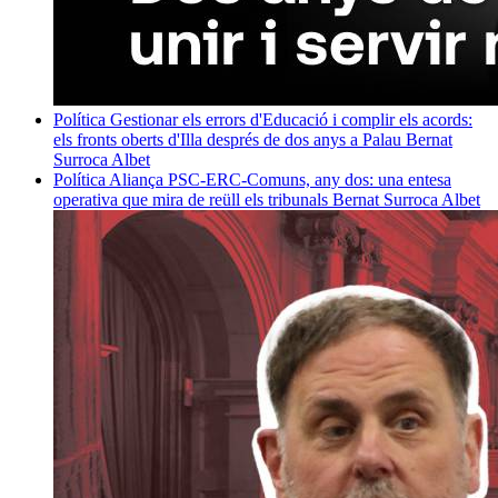
Política
Gestionar els errors d'Educació i complir els acords:
els fronts oberts d'Illa després de dos anys a Palau
Bernat
Surroca Albet
Política
Aliança PSC-ERC-Comuns, any dos: una entesa
operativa que mira de reüll els tribunals
Bernat Surroca Albet