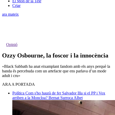
El Món de la Tele
Criar
ara mateix
Opinió
Ozzy Osbourne, la foscor i la innocència
«Black Sabbath ha anat eixamplant fandom amb els anys perquè la
banda és percebuda com un artefacte que ens parlava d’un mode
adult i cru»
ARA A PORTADA
Política
Com s'ho haurà de fer Salvador Illa si el PP i Vox
arriben a la Moncloa?
Bernat Surroca Albet