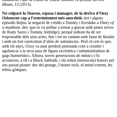
àlbum,
13
(2013).
No culparé la Sharon, esposa i mànager, de la deriva d’Ozzy
Osbourne cap a l’
entertainment
més anecdòtic
(tot i alguns
episodis lletjos: la negació de crèdits a Daisley i Kerslake a
Diary of
a madman
, disc que es va arribar a tornar a gravar amb pistes noves
de Rudy Sarzo i Tommy Aldridge), perquè tothom ha de ser
responsable dels seus actes, fins i tot un cantant amb fama de llunàtic
i amb un fort currículum d’abús de substàncies. Però el cert és que,
amb els anys, Ozzy va anar perdent pistonada com a creador i
agafant-se a la seva aura de figura excèntrica i subministradora de
gags humorístics. Alhora, noves generacions de músics s’hi
acostaven, a ell i a Black Sabbath, i els retien (merescuts) honors pel
seu passat pioner: des del grunge, l’stoner rock, el metal extrem, les
tribus gòtiques.