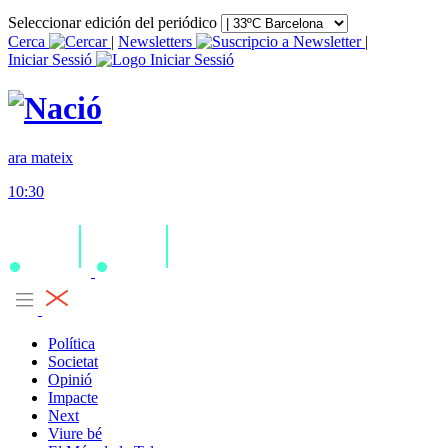
Seleccionar edición del periódico
Cerca
|
Newsletters
|
Iniciar Sessió
ara mateix
10:30
Política
Societat
Opinió
Impacte
Next
Viure bé