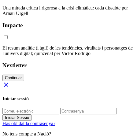
Una mirada crítica i rigorosa a la crisi climàtica: cada dissabte per
Arnau Urgell
Impacte
El resum analític (i àgil) de les tendències, viralitats i personatges de
l'univers digital; quinzenal per Victor Rodrigo
Nextletter
Continuar
close
Iniciar sessió
Iniciar Sessió
Has oblidat la contrasenya?
No tens compte a Nació?