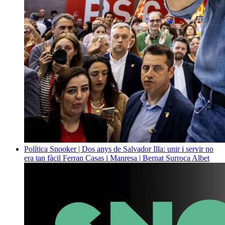
Política
Snooker | Dos anys de Salvador Illa: unir i servir no
era tan fàcil
Ferran Casas i Manresa | Bernat Surroca Albet