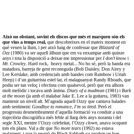
Això no obstant, sovint els discos que més et marquen són els
que vius a temps real,
que descobreixes en el mateix moment en
què veuen la llum, i per això haig de confessar que
Blizzard of
Ozz
(1980) va ser aquell àlbum que em va enxampar amb quinze
anys i tota la disposició a deixar-me impressionar per
I don’t know
i
Mr. Crowley
. Hard rock, heavy metal... No ho sé, però la banda era
matadora, barreja de gent reconeguda (Bob Daisley, Don Airey y
Lee Kerslake, amb credencials amb bandes com Rainbow i Uriah
Heep) i d’un guitarrista estel·lar, el malaguanyat Randy Rhoads, que
podia ser tan veloç i efectista com qualsevol, però que era alhora
molt melòdic i tocava amb ànima.
Diary of a madman
(1981) i
Bark
at the moon
(ja amb el malabar Jake E. Lee a la guitarra, 1983) van
mantenir un nivell alt. M’agrada aquell Ozzy que cantava balades
amb sentiment:
Goodbye to romance
,
I’m so tired.
Però el
progressiu desmembrament d’aquella formació va conduir a una
trajectòria discogràfica més feble al llarg dels anys noranta i del
segle XXI, mentre l’Ozzy celebritat, l’Ozzy
clown
, anava ocupant
tots els plans. Val a dir que
No more tears
(1992) no estava
malament, i que la reunió de Black Sabbath va produir un bon