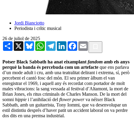
Jordi Bianciotto
Periodista i crític musical
26 de juliol de 2025
Share
X
Bluesky
WhatsApp
Telegram
LinkedIn
Facebook
Email
Potser Black Sabbath ha anat eixamplant
fandom
amb els anys
perquè la banda és percebuda com un artefacte
que ens parlava
d’un mode adult i cru, amb una teatralitat delirant i extrema, sí, però
percebent el cantó fosc del món. El seu primer àlbum el van
enregistrar el 1969, i aquell any és recordat com portador de molt
males vibracions: la sang vessada al festival d’Altamont, la mort de
Brian Jones, els ritus criminals de Charles Manson. De la mort del
somni
hippie
i l’anihilació del
flower power
va néixer Black
Sabbath, amb un guitarrista, Tony Iommi, que va desenvolupar un
estil distintiu després d’haver patit un accident laboral on va perdre
dos dits en una premsa industrial.