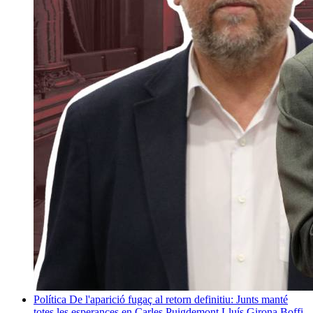
Política
De l'aparició fugaç al retorn definitiu: Junts manté
totes les esperances en Carles Puigdemont
Lluís Girona Boffi