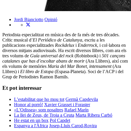
Jordi Bianciotto
Opinió
Periodista especialitzat en música des de fa més de tres dècades.
Crític musical d’
El Periódico
de Catalunya
, escriu a les
publicacions especialitzades
Rockdelux
i
Enderrock
, i col·labora en
diversos mitjans audiovisuals. Ha escrit diversos llibres, com ara els
tres volums de
Guía universal del rock
(Robinbook) i
501 cançons
catalanes que has d’escoltar abans de morir
(Ara Llibres), així com
els volums de memòries
Maria del Mar Bonet, intensament
(Ara
Llibres) i
El libro de Estopa
(Espasa-Planeta). Soci de l’ACP i del
Grup de Periodistes Ramon Barnils.
Et pot interessar
L’estabilitat que ho mou tot
Germà Capdevila
Honor al porró!
Xavier Grasset i Foraster
«L'Odissea» som nosaltres
Rafael Marín
La llei de Zeus, de Troia a Ceuta
Marta Ribera Carbó
He estat en un box
Pol Capdet
Espanya a l'Àfrica
Josep-Lluís Carod-Rovira