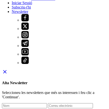
Iniciar Sessió
Subscriu-t'hi
Newsletter
close
Alta Newsletter
Seleccioneu les newsletters que més us interessen i feu clic a
'Continuar'.