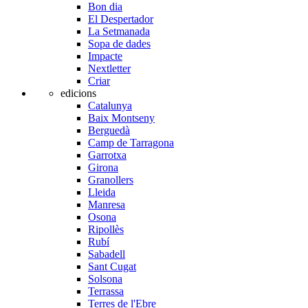
Bon dia
El Despertador
La Setmanada
Sopa de dades
Impacte
Nextletter
Criar
edicions
Catalunya
Baix Montseny
Berguedà
Camp de Tarragona
Garrotxa
Girona
Granollers
Lleida
Manresa
Osona
Ripollès
Rubí
Sabadell
Sant Cugat
Solsona
Terrassa
Terres de l'Ebre