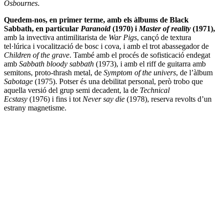
Osbournes
.
Quedem-nos, en primer terme, amb els àlbums de Black
Sabbath, en particular
Paranoid
(1970) i
Master of reality
(1971),
amb la invectiva antimilitarista de
War Pigs
, cançó de textura
tel·lúrica i vocalització de bosc i cova, i amb el trot abassegador de
Children of the grave
. També amb el procés de sofisticació endegat
amb
Sabbath bloody sabbath
(1973), i amb el riff de guitarra amb
semitons, proto-thrash metal, de
Symptom of the univers
, de l’àlbum
Sabotage
(1975). Potser és una debilitat personal, però trobo que
aquella versió del grup semi decadent, la de
Technical
Ecstasy
(1976) i fins i tot
Never say die
(1978), reserva revolts d’un
estrany magnetisme.