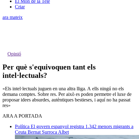
El Món de la Tele
Criar
ara mateix
Opinió
Per què s'equivoquen tant els
intel·lectuals?
«Els intel·lectuals juguen en una altra lliga. A ells ningú no els
demana comptes. Sobre res. Per això es poden permetre el luxe de
proposar idees absurdes, autèntiques bestieses, i aquí no ha passat
res»
ARA A PORTADA
Política
El govern espanyol registra 1.342 menors migrants a
Ceuta
Bernat Surroca Albet