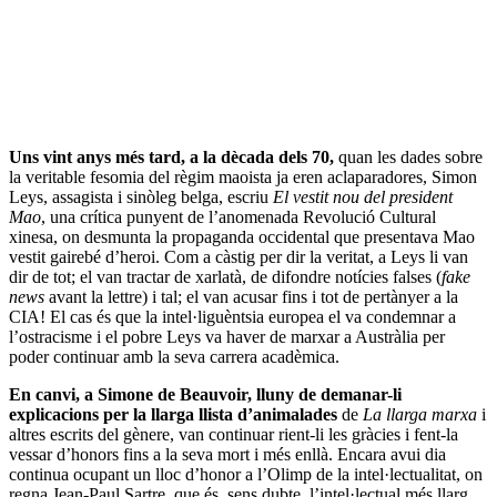
Uns vint anys més tard, a la dècada dels 70,
quan les dades sobre
la veritable fesomia del règim maoista ja eren aclaparadores, Simon
Leys, assagista i sinòleg belga, escriu
El vestit nou del president
Mao
, una crítica punyent de l’anomenada Revolució Cultural
xinesa, on desmunta la propaganda occidental que presentava Mao
vestit gairebé d’heroi. Com a càstig per dir la veritat, a Leys li van
dir de tot; el van tractar de xarlatà, de difondre notícies falses (
fake
news
avant la lettre) i tal; el van acusar fins i tot de pertànyer a la
CIA! El cas és que la intel·liguèntsia europea el va condemnar a
l’ostracisme i el pobre Leys va haver de marxar a Austràlia per
poder continuar amb la seva carrera acadèmica.
En canvi, a Simone de Beauvoir, lluny de demanar-li
explicacions per la llarga llista d’animalades
de
La llarga marxa
i
altres escrits del gènere, van continuar rient-li les gràcies i fent-la
vessar d’honors fins a la seva mort i més enllà. Encara avui dia
continua ocupant un lloc d’honor a l’Olimp de la intel·lectualitat, on
regna Jean-Paul Sartre, que és, sens dubte, l’intel·lectual més llarg