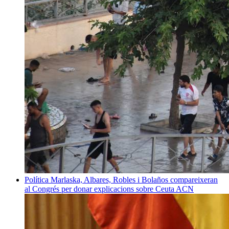
Política
Marlaska, Albares, Robles i Bolaños compareixeran
al Congrés per donar explicacions sobre Ceuta
ACN