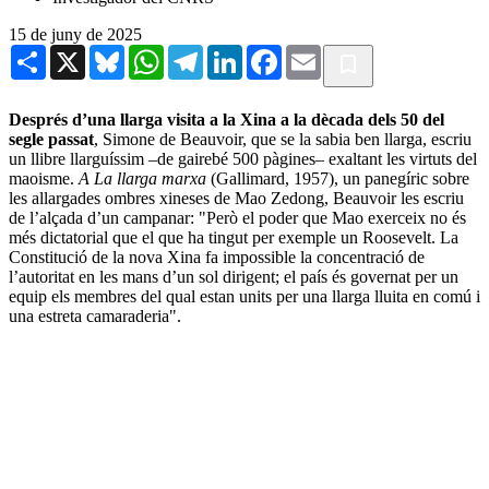
15 de juny de 2025
Share
X
Bluesky
WhatsApp
Telegram
LinkedIn
Facebook
Email
Després d’una llarga visita a la Xina a la dècada dels 50 del
segle passat
, Simone de Beauvoir, que se la sabia ben llarga, escriu
un llibre llarguíssim –de gairebé 500 pàgines– exaltant les virtuts del
maoisme.
A La llarga marxa
(Gallimard, 1957), un panegíric sobre
les allargades ombres xineses de Mao Zedong, Beauvoir les escriu
de l’alçada d’un campanar: "Però el poder que Mao exerceix no és
més dictatorial que el que ha tingut per exemple un Roosevelt. La
Constitució de la nova Xina fa impossible la concentració de
l’autoritat en les mans d’un sol dirigent; el país és governat per un
equip els membres del qual estan units per una llarga lluita en comú i
una estreta camaraderia".