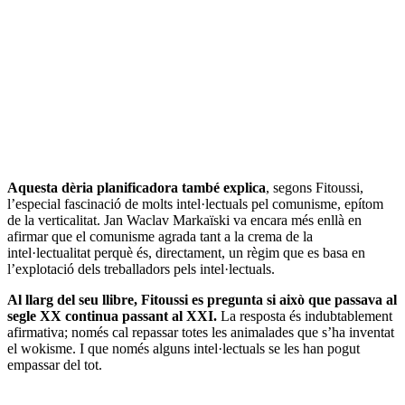
Aquesta dèria planificadora també explica
, segons Fitoussi,
l’especial fascinació de molts intel·lectuals pel comunisme, epítom
de la verticalitat. Jan Waclav Markaïski va encara més enllà en
afirmar que el comunisme agrada tant a la crema de la
intel·lectualitat perquè és, directament, un règim que es basa en
l’explotació dels treballadors pels intel·lectuals.
Al llarg del seu llibre, Fitoussi es pregunta si això que passava al
segle XX continua passant al XXI.
La resposta és indubtablement
afirmativa; només cal repassar totes les animalades que s’ha inventat
el wokisme. I que només alguns intel·lectuals se les han pogut
empassar del tot.