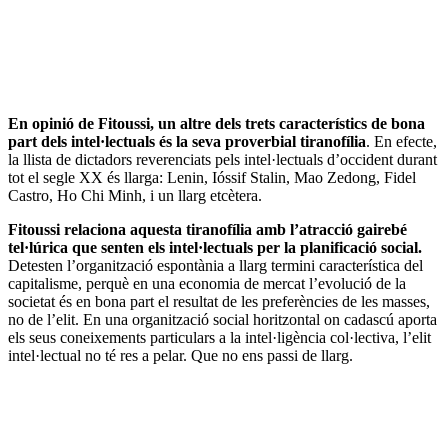
En opinió de Fitoussi, un altre dels trets característics de bona
part dels intel·lectuals és la seva proverbial tiranofília
. En efecte,
la llista de dictadors reverenciats pels intel·lectuals d’occident durant
tot el segle XX és llarga: Lenin, Ióssif Stalin, Mao Zedong, Fidel
Castro, Ho Chi Minh, i un llarg etcètera.
Fitoussi relaciona aquesta tiranofília amb l’atracció gairebé
tel·lúrica que senten els intel·lectuals per la planificació social.
Detesten l’organització espontània a llarg termini característica del
capitalisme, perquè en una economia de mercat l’evolució de la
societat és en bona part el resultat de les preferències de les masses,
no de l’elit. En una organització social horitzontal on cadascú aporta
els seus coneixements particulars a la intel·ligència col·lectiva, l’elit
intel·lectual no té res a pelar. Que no ens passi de llarg.