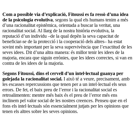
Com a possible via d’explicació, Fitoussi es fa ressò d’una idea
de la psicologia evolutiva
, segons la qual els humans tenim a més
d’una racionalitat epistèmica, orientada a buscar la veritat, una
racionalitat social. Al llarg de la nostra història evolutiva, la
reputació d’un individu –de la qual depèn la seva capacitat de
beneficiar-se de la protecció i la cooperació dels altres– ha estat
sovint més important per la seva supervivència que l’exactitud de les
seves idees. Dit d’una altra manera: és millor tenir les idees de la
majoria, encara que siguin errònies, que les idees correctes, si van en
contra de les idees de la majoria.
Segons Fitoussi, dins el cervell d’un intel·lectual guanya per
golejada la racionalitat social.
I això té a veure, precisament, amb
les escasses repercussions que tenen per a un intel·lectual els seus
errors. De fet, el baix preu de l’error i la racionalitat social es
retroalimenten: mentre més baix és el preu de l’error més ens
inclinem pel valor social de les nostres creences. Penseu que en el
fons els intel·lectuals són essencialment jutjats per les opinions que
tenen els altres sobre les seves opinions.