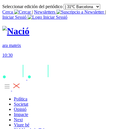
Seleccionar edición del periódico
Cerca
|
Newsletters
|
Iniciar Sessió
ara mateix
10:30
Política
Societat
Opinió
Impacte
Next
Viure bé