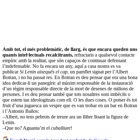
Amb tot, el més problemàtic, de llarg, és que encara queden uns
quants intel·lectuals recalcitrants,
refractaris a qualsevol contacte
empíric amb la realitat, que són capaços de continuar defensant
l’indefensable. No fa encara un any, aquí a casa nostra es va
publicar
Si Lenin aixequés el cap
, un pamflet signat per l’Albert
Botran, i no ha passat res. En Botran es deu pensar que era una bona
idea dedicar-li un panegíric al màxim responsable de la instauració
d’un règim responsable directe de la mort de desenes de milions de
persones. I es deu pensar també que tots nosaltres som imbècils o
que estem tan ideologitzats com ell. O les dues coses. O potser és tot
fruit d’una juguesca un vespre que es van trobar en un bar en Botran
i l’Antonio Baños:
–Albert, no tens pebrots de treure ara un llibre lloant la figura de
Lenin.
–Que no? Aguanta’m el
cuballiure
!