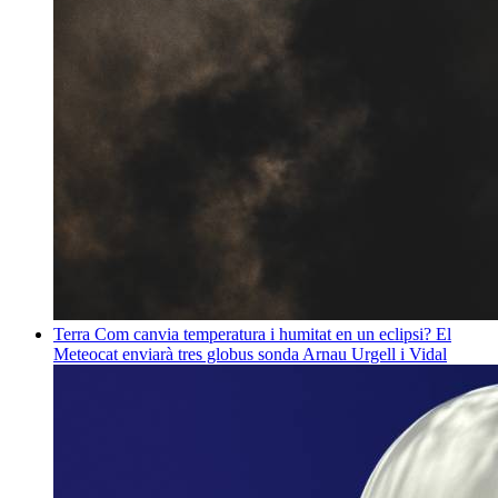
Terra
Com canvia temperatura i humitat en un eclipsi? El
Meteocat enviarà tres globus sonda
Arnau Urgell i Vidal