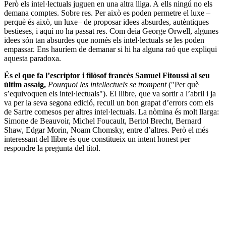
Però els intel·lectuals juguen en una altra lliga. A ells ningú no els
demana comptes. Sobre res. Per això es poden permetre el luxe –
perquè és això, un luxe– de proposar idees absurdes, autèntiques
bestieses, i aquí no ha passat res. Com deia George Orwell, algunes
idees són tan absurdes que només els intel·lectuals se les poden
empassar. Ens hauríem de demanar si hi ha alguna raó que expliqui
aquesta paradoxa.
És el que fa l’escriptor i filòsof francès Samuel Fitoussi al seu
últim assaig,
Pourquoi les intellectuels se trompent
("Per què
s’equivoquen els intel·lectuals"). El llibre, que va sortir a l’abril i ja
va per la seva segona edició, recull un bon grapat d’errors com els
de Sartre comesos per altres intel·lectuals. La nòmina és molt llarga:
Simone de Beauvoir, Michel Foucault, Bertol Brecht, Bernard
Shaw, Edgar Morin, Noam Chomsky, entre d’altres. Però el més
interessant del llibre és que constitueix un intent honest per
respondre la pregunta del títol.