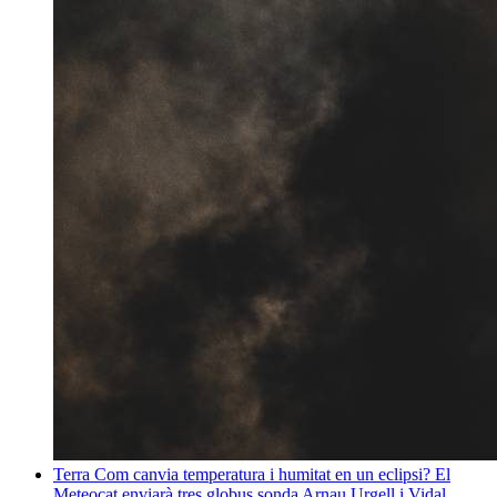
Terra
Com canvia temperatura i humitat en un eclipsi? El
Meteocat enviarà tres globus sonda
Arnau Urgell i Vidal