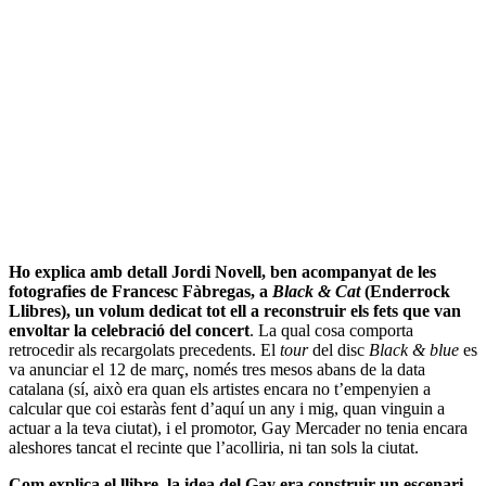
Ho explica amb detall Jordi Novell, ben acompanyat de les
fotografies de Francesc Fàbregas, a
Black & Cat
(Enderrock
Llibres), un volum dedicat tot ell a reconstruir els fets que van
envoltar la celebració del concert
. La qual cosa comporta
retrocedir als recargolats precedents. El
tour
del disc
Black & blue
es
va anunciar el 12 de març, només tres mesos abans de la data
catalana (sí, això era quan els artistes encara no t’empenyien a
calcular que coi estaràs fent d’aquí un any i mig, quan vinguin a
actuar a la teva ciutat), i el promotor, Gay Mercader no tenia encara
aleshores tancat el recinte que l’acolliria, ni tan sols la ciutat.
Com explica el llibre, la idea del Gay era construir un escenari