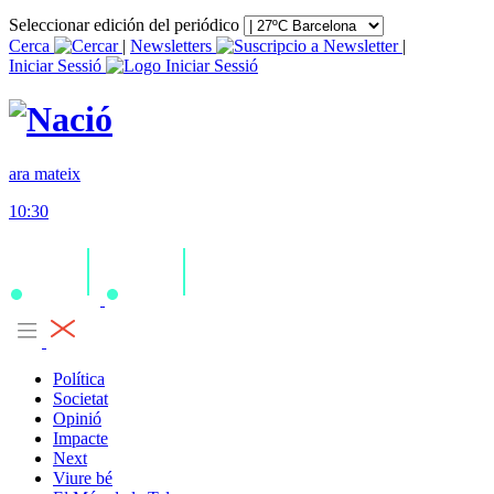
Seleccionar edición del periódico
Cerca
|
Newsletters
|
Iniciar Sessió
ara mateix
10:30
Política
Societat
Opinió
Impacte
Next
Viure bé