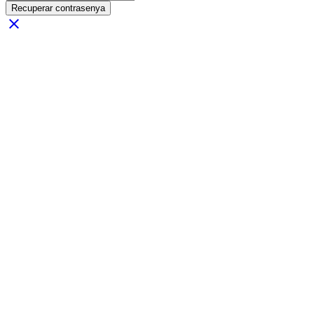
Recuperar contrasenya
close