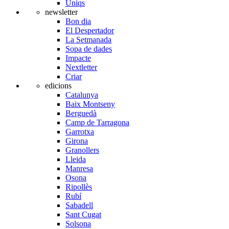
Úniqs
newsletter
Bon dia
El Despertador
La Setmanada
Sopa de dades
Impacte
Nextletter
Criar
edicions
Catalunya
Baix Montseny
Berguedà
Camp de Tarragona
Garrotxa
Girona
Granollers
Lleida
Manresa
Osona
Ripollès
Rubí
Sabadell
Sant Cugat
Solsona