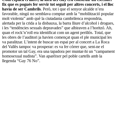
fix que es pogués fer servir tot seguit per altres concerts, i el lloc
havia de ser Cambrils
. Però, tot i que el senyor alcalde n’era
favorable, ningú no semblava comptar amb la “mobilització popular
molt violenta” amb què la ciutadania cambrilenca respondria,
alertada per la crida a la disbauxa, la barra lliure d’alcohol i drogues,
i les “tendències sexuals depravades” que albiraven a l’horitzó. Ah,
quan el rock’n’roll era identificat com un agent perillós. Total, que
les obres de l’auditori ja havien començat quan el ple municipal les
va paralitzar. L’intent de buscar un espai per al concert a La Roca
del Vallès tampoc va prosperar: es va fer córrer que, sent-ne el
promotor un tal Gay, era una tapadora per muntar-hi un “campament
homosexual nudista”. Van aparèixer pel poble cartells amb la
llegenda “Gay 76 No”.