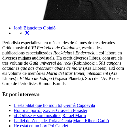
Jordi Bianciotto
Opinió
Periodista especialitzat en música des de fa més de tres dècades.
Crític musical d’
El Periódico
de Catalunya
, escriu a les
publicacions especialitzades
Rockdelux
i
Enderrock
, i col·labora en
diversos mitjans audiovisuals. Ha escrit diversos llibres, com ara els
tres volums de
Guía universal del rock
(Robinbook) i
501 cançons
catalanes que has d’escoltar abans de morir
(Ara Llibres), així com
els volums de memòries
Maria del Mar Bonet, intensament
(Ara
Llibres) i
El libro de Estopa
(Espasa-Planeta). Soci de l’ACP i del
Grup de Periodistes Ramon Barnils.
Et pot interessar
L’estabilitat que ho mou tot
Germà Capdevila
Honor al porró!
Xavier Grasset i Foraster
«L'Odissea» som nosaltres
Rafael Marín
La llei de Zeus, de Troia a Ceuta
Marta Ribera Carbó
He estat en un box
Pol Capdet