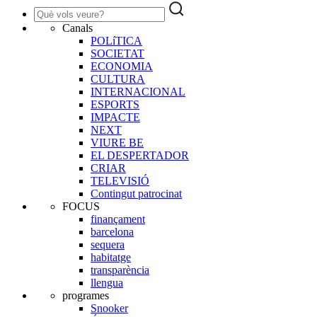
Canals
POLíTICA
SOCIETAT
ECONOMIA
CULTURA
INTERNACIONAL
ESPORTS
IMPACTE
NEXT
VIURE BE
EL DESPERTADOR
CRIAR
TELEVISIÓ
Contingut patrocinat
FOCUS
finançament
barcelona
sequera
habitatge
transparència
llengua
programes
Snooker