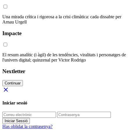
Una mirada crítica i rigorosa a la crisi climàtica: cada dissabte per
Arnau Urgell
Impacte
El resum analític (i àgil) de les tendències, viralitats i personatges de
l'univers digital; quinzenal per Victor Rodrigo
Nextletter
Continuar
close
Iniciar sessió
Iniciar Sessió
Has oblidat la contrasenya?