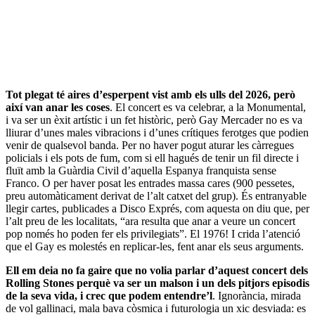
Tot plegat té aires d’esperpent vist amb els ulls del 2026, però
així van anar les coses
. El concert es va celebrar, a la Monumental,
i va ser un èxit artístic i un fet històric, però Gay Mercader no es va
lliurar d’unes males vibracions i d’unes crítiques ferotges que podien
venir de qualsevol banda. Per no haver pogut aturar les càrregues
policials i els pots de fum, com si ell hagués de tenir un fil directe i
fluït amb la Guàrdia Civil d’aquella Espanya franquista sense
Franco. O per haver posat les entrades massa cares (900 pessetes,
preu automàticament derivat de l’alt catxet del grup). És entranyable
llegir cartes, publicades a Disco Exprés, com aquesta on diu que, per
l’alt preu de les localitats, “ara resulta que anar a veure un concert
pop només ho poden fer els privilegiats”. El 1976! I crida l’atenció
que el Gay es molestés en replicar-les, fent anar els seus arguments.
Ell em deia no fa gaire que no volia parlar d’aquest concert dels
Rolling Stones perquè va ser un malson i un dels pitjors episodis
de la seva vida, i crec que podem entendre’l
. Ignorància, mirada
de vol gallinaci, mala bava còsmica i futurologia un xic desviada: es