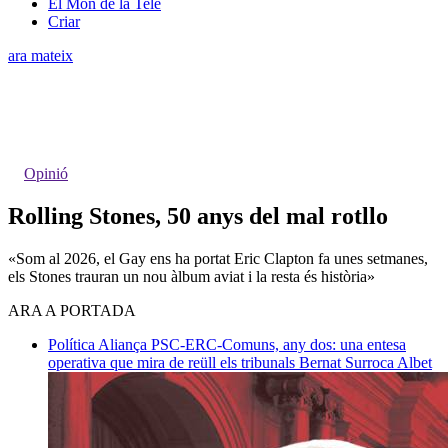
El Món de la Tele
Criar
ara mateix
Opinió
Rolling Stones, 50 anys del mal rotllo
«Som al 2026, el Gay ens ha portat Eric Clapton fa unes setmanes,
els Stones trauran un nou àlbum aviat i la resta és història»
ARA A PORTADA
Política
Aliança PSC-ERC-Comuns, any dos: una entesa
operativa que mira de reüll els tribunals
Bernat Surroca Albet