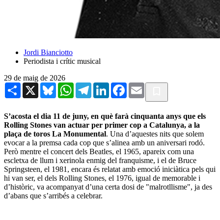
Jordi Bianciotto
Periodista i crític musical
29 de maig de 2026
Share
X
Bluesky
WhatsApp
Telegram
LinkedIn
Facebook
Email
S’acosta el dia 11 de juny, en què farà cinquanta anys que els
Rolling Stones van actuar per primer cop a Catalunya, a la
plaça de toros La Monumental
. Una d’aquestes nits que solem
evocar a la premsa cada cop que s’alinea amb un aniversari rodó.
Però mentre el concert dels Beatles, el 1965, apareix com una
escletxa de llum i xerinola enmig del franquisme, i el de Bruce
Springsteen, el 1981, encara és relatat amb emoció iniciàtica pels qui
hi van ser, el dels Rolling Stones, el 1976, igual de memorable i
d’històric, va acompanyat d’una certa dosi de "malrotllisme", ja des
d’abans que s’arribés a celebrar.