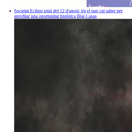
Societat
Eclipsi total del 12 d'agost: tot el que cal saber per
aprofitar una oportunitat històrica
Blai Casas