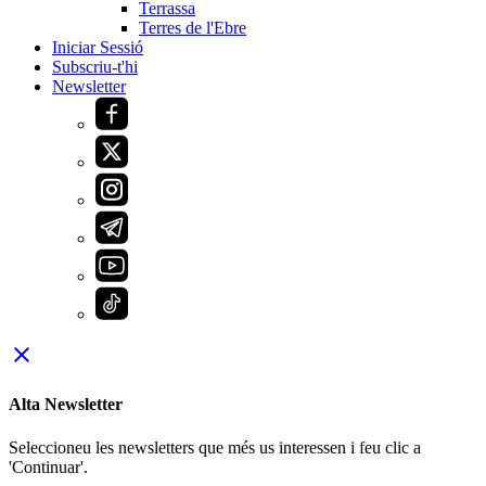
Terrassa
Terres de l'Ebre
Iniciar Sessió
Subscriu-t'hi
Newsletter
close
Alta Newsletter
Seleccioneu les newsletters que més us interessen i feu clic a
'Continuar'.