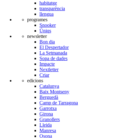
habitatge
transparència
llengua
programes
Snooker
Úniqs
newsletter
Bon dia
El Despertador
La Setmanada
Sopa de dades
Impacte
Nextletter
Criar
edicions
Catalunya
Baix Montseny
Berguedà
Camp de Tarragona
Garrotxa
Girona
Granollers
Lleida
Manresa
Osona