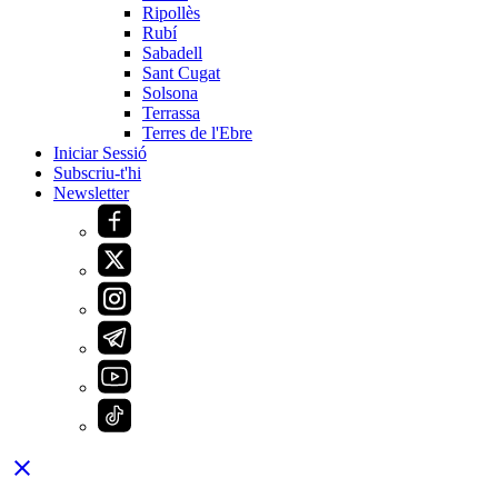
Ripollès
Rubí
Sabadell
Sant Cugat
Solsona
Terrassa
Terres de l'Ebre
Iniciar Sessió
Subscriu-t'hi
Newsletter
close