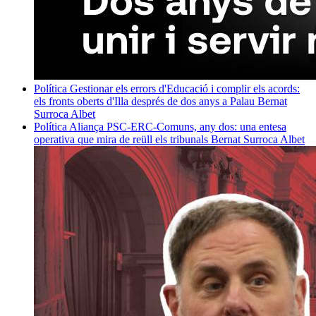
Política
Gestionar els errors d'Educació i complir els acords:
els fronts oberts d'Illa després de dos anys a Palau
Bernat
Surroca Albet
Política
Aliança PSC-ERC-Comuns, any dos: una entesa
operativa que mira de reüll els tribunals
Bernat Surroca Albet