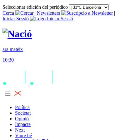
Seleccionar edición del periódico
Cerca
|
Newsletters
|
Iniciar Sessió
ara mateix
10:30
Política
Societat
Opinió
Impacte
Next
Viure bé