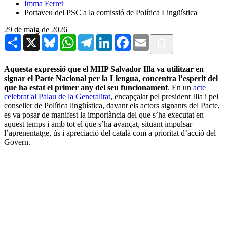
Imma Ferret
Portaveu del PSC a la comissió de Política Lingüística
29 de maig de 2026
Share
X
Bluesky
WhatsApp
Telegram
LinkedIn
Facebook
Email
Aquesta expressió que el MHP Salvador Illa va utilitzar en
signar el Pacte Nacional per la Llengua, concentra l’esperit del
que ha estat el primer any del seu funcionament
. En un
acte
celebrat al Palau de la Generalitat
, encapçalat pel president Illa i pel
conseller de Política lingüística, davant els actors signants del Pacte,
es va posar de manifest la importància del que s’ha executat en
aquest temps i amb tot el que s’ha avançat, situant impulsar
l’aprenentatge, ús i apreciació del català com a prioritat d’acció del
Govern.