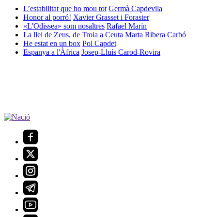
L’estabilitat que ho mou tot
Germà Capdevila
Honor al porró!
Xavier Grasset i Foraster
«L'Odissea» som nosaltres
Rafael Marín
La llei de Zeus, de Troia a Ceuta
Marta Ribera Carbó
He estat en un box
Pol Capdet
Espanya a l'Àfrica
Josep-Lluís Carod-Rovira