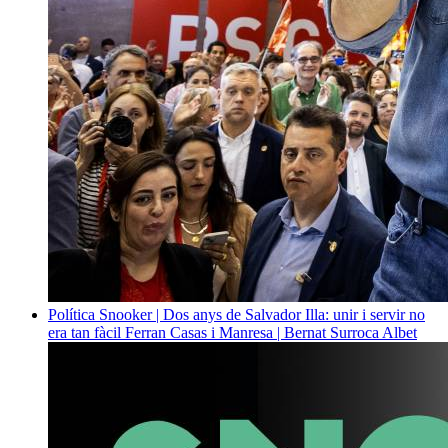
Política
Snooker | Dos anys de Salvador Illa: unir i servir no
era tan fàcil
Ferran Casas i Manresa | Bernat Surroca Albet