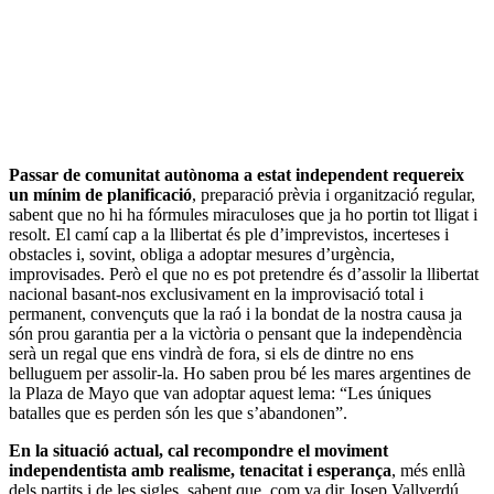
Passar de comunitat autònoma a estat independent requereix
un mínim de planificació
, preparació prèvia i organització regular,
sabent que no hi ha fórmules miraculoses que ja ho portin tot lligat i
resolt. El camí cap a la llibertat és ple d’imprevistos, incerteses i
obstacles i, sovint, obliga a adoptar mesures d’urgència,
improvisades. Però el que no es pot pretendre és d’assolir la llibertat
nacional basant-nos exclusivament en la improvisació total i
permanent, convençuts que la raó i la bondat de la nostra causa ja
són prou garantia per a la victòria o pensant que la independència
serà un regal que ens vindrà de fora, si els de dintre no ens
belluguem per assolir-la. Ho saben prou bé les mares argentines de
la Plaza de Mayo que van adoptar aquest lema: “Les úniques
batalles que es perden són les que s’abandonen”.
En la situació actual, cal recompondre el moviment
independentista amb realisme, tenacitat i esperança
, més enllà
dels partits i de les sigles, sabent que, com va dir Josep Vallverdú,