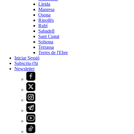
Lleida
Manresa
Osona
Ripollès
Rubí
Sabadell
Sant Cugat
Solsona
Terrassa
Terres de l'Ebre
Iniciar Sessió
Subscriu-t'hi
Newsletter