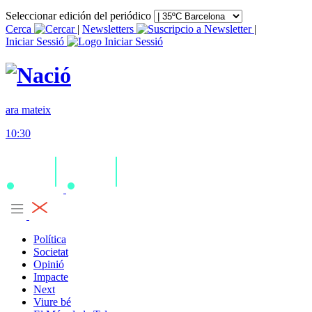
Seleccionar edición del periódico
Cerca
|
Newsletters
|
Iniciar Sessió
ara mateix
10:30
Política
Societat
Opinió
Impacte
Next
Viure bé