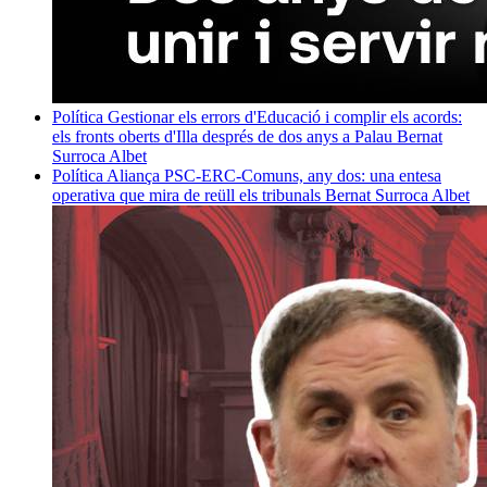
Política
Gestionar els errors d'Educació i complir els acords:
els fronts oberts d'Illa després de dos anys a Palau
Bernat
Surroca Albet
Política
Aliança PSC-ERC-Comuns, any dos: una entesa
operativa que mira de reüll els tribunals
Bernat Surroca Albet