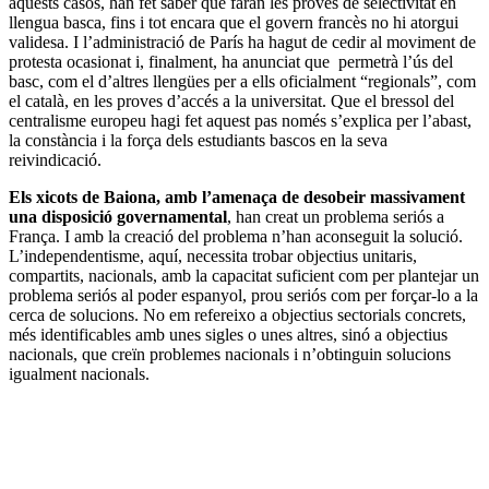
aquests casos, han fet saber que faran les proves de selectivitat en
llengua basca, fins i tot encara que el govern francès no hi atorgui
validesa. I l’administració de París ha hagut de cedir al moviment de
protesta ocasionat i, finalment, ha anunciat que permetrà l’ús del
basc, com el d’altres llengües per a ells oficialment “regionals”, com
el català, en les proves d’accés a la universitat. Que el bressol del
centralisme europeu hagi fet aquest pas només s’explica per l’abast,
la constància i la força dels estudiants bascos en la seva
reivindicació.
Els xicots de Baiona, amb l’amenaça de desobeir massivament
una disposició governamental
, han creat un problema seriós a
França. I amb la creació del problema n’han aconseguit la solució.
L’independentisme, aquí, necessita trobar objectius unitaris,
compartits, nacionals, amb la capacitat suficient com per plantejar un
problema seriós al poder espanyol, prou seriós com per forçar-lo a la
cerca de solucions. No em refereixo a objectius sectorials concrets,
més identificables amb unes sigles o unes altres, sinó a objectius
nacionals, que creïn problemes nacionals i n’obtinguin solucions
igualment nacionals.