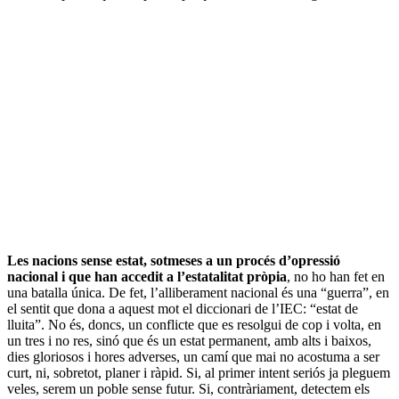
Les nacions sense estat, sotmeses a un procés d’opressió
nacional i que han accedit a l’estatalitat pròpia
, no ho han fet en
una batalla única. De fet, l’alliberament nacional és una “guerra”, en
el sentit que dona a aquest mot el diccionari de l’IEC: “estat de
lluita”. No és, doncs, un conflicte que es resolgui de cop i volta, en
un tres i no res, sinó que és un estat permanent, amb alts i baixos,
dies gloriosos i hores adverses, un camí que mai no acostuma a ser
curt, ni, sobretot, planer i ràpid. Si, al primer intent seriós ja pleguem
veles, serem un poble sense futur. Si, contràriament, detectem els