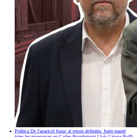
Política
De l'aparició fugaç al retorn definitiu: Junts manté
totes les esperances en Carles Puigdemont
Lluís Girona Boffi