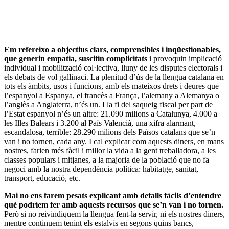
Em refereixo a objectius clars, comprensibles i inqüestionables,
que generin empatia, suscitin complicitats
i provoquin implicació
individual i mobilització col·lectiva, lluny de les disputes electorals i
els debats de vol gallinaci. La plenitud d’ús de la llengua catalana en
tots els àmbits, usos i funcions, amb els mateixos drets i deures que
l’espanyol a Espanya, el francès a França, l’alemany a Alemanya o
l’anglès a Anglaterra, n’és un. I la fi del saqueig fiscal per part de
l’Estat espanyol n’és un altre: 21.090 milions a Catalunya, 4.000 a
les Illes Balears i 3.200 al País Valencià, una xifra alarmant,
escandalosa, terrible: 28.290 milions dels Països catalans que se’n
van i no tornen, cada any. I cal explicar com aquests diners, en mans
nostres, farien més fàcil i millor la vida a la gent treballadora, a les
classes populars i mitjanes, a la majoria de la població que no fa
negoci amb la nostra dependència política: habitatge, sanitat,
transport, educació, etc.
Mai no ens farem pesats explicant amb detalls fàcils d’entendre
què podríem fer amb aquests recursos que se’n van i no tornen.
Però si no reivindiquem la llengua fent-la servir, ni els nostres diners,
mentre continuem tenint els estalvis en segons quins bancs,