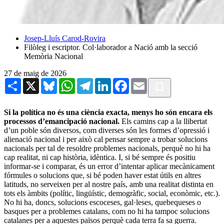
Josep-Lluís Carod-Rovira
Filòleg i escriptor. Col·laborador a Nació amb la secció
Memòria Nacional
27 de maig de 2026
Share
X
Bluesky
WhatsApp
Telegram
LinkedIn
Facebook
Email
Si la política no és una ciència exacta, menys ho són encara els
processos d’emancipació nacional.
Els camins cap a la llibertat
d’un poble són diversos, com diverses són les formes d’opressió i
alienació nacional i per això cal pensar sempre a trobar solucions
nacionals per tal de resoldre problemes nacionals, perquè no hi ha
cap realitat, ni cap història, idèntica. I, si bé sempre és positiu
informar-se i comparar, és un error d’intentar aplicar mecànicament
fórmules o solucions que, si bé poden haver estat útils en altres
latituds, no serveixen per al nostre país, amb una realitat distinta en
tots els àmbits (polític, lingüístic, demogràfic, social, econòmic, etc.).
No hi ha, doncs, solucions escoceses, gal·leses, quebequeses o
basques per a problemes catalans, com no hi ha tampoc solucions
catalanes per a aquestes països perquè cada terra fa sa guerra.