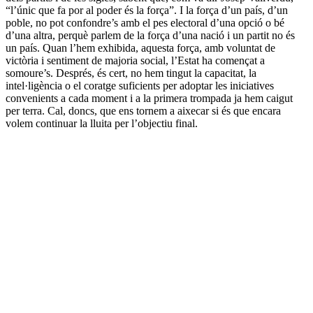
“l’únic que fa por al poder és la força”. I la força d’un país, d’un
poble, no pot confondre’s amb el pes electoral d’una opció o bé
d’una altra, perquè parlem de la força d’una nació i un partit no és
un país. Quan l’hem exhibida, aquesta força, amb voluntat de
victòria i sentiment de majoria social, l’Estat ha començat a
somoure’s. Després, és cert, no hem tingut la capacitat, la
intel·ligència o el coratge suficients per adoptar les iniciatives
convenients a cada moment i a la primera trompada ja hem caigut
per terra. Cal, doncs, que ens tornem a aixecar si és que encara
volem continuar la lluita per l’objectiu final.