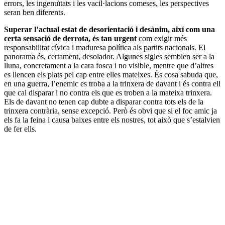
errors, les ingenuïtats i les vacil·lacions comeses, les perspectives
seran ben diferents.
Superar l’actual estat de desorientació i desànim, així com una
certa sensació de derrota, és tan urgent
com exigir més
responsabilitat cívica i maduresa política als partits nacionals. El
panorama és, certament, desolador. Algunes sigles semblen ser a la
lluna, concretament a la cara fosca i no visible, mentre que d’altres
es llencen els plats pel cap entre elles mateixes. És cosa sabuda que,
en una guerra, l’enemic es troba a la trinxera de davant i és contra ell
que cal disparar i no contra els que es troben a la mateixa trinxera.
Els de davant no tenen cap dubte a disparar contra tots els de la
trinxera contrària, sense excepció. Però és obvi que si el foc amic ja
els fa la feina i causa baixes entre els nostres, tot això que s’estalvien
de fer ells.