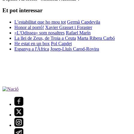
Et pot interessar
L’estabilitat que ho mou tot
Germà Capdevila
Honor al porró!
Xavier Grasset i Foraster
«L'Odissea» som nosaltres
Rafael Marín
La llei de Zeus, de Troia a Ceuta
Marta Ribera Carbó
He estat en un box
Pol Capdet
Espanya a l'Àfrica
Josep-Lluís Carod-Rovira