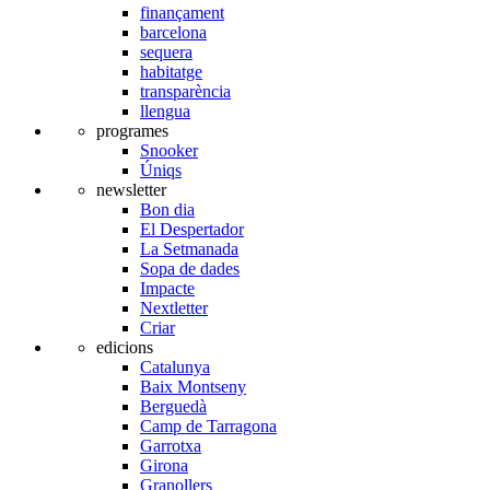
finançament
barcelona
sequera
habitatge
transparència
llengua
programes
Snooker
Úniqs
newsletter
Bon dia
El Despertador
La Setmanada
Sopa de dades
Impacte
Nextletter
Criar
edicions
Catalunya
Baix Montseny
Berguedà
Camp de Tarragona
Garrotxa
Girona
Granollers