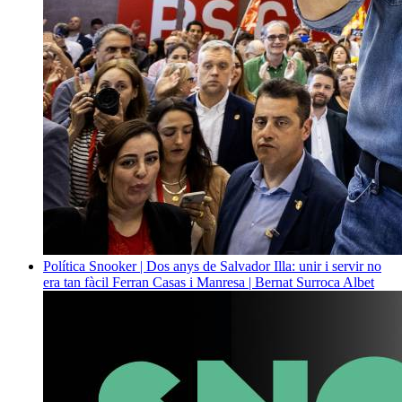
Política
Snooker | Dos anys de Salvador Illa: unir i servir no
era tan fàcil
Ferran Casas i Manresa | Bernat Surroca Albet