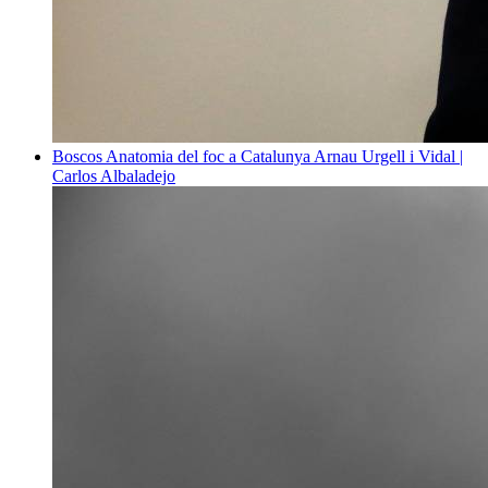
Boscos
Anatomia del foc a Catalunya
Arnau Urgell i Vidal |
Carlos Albaladejo