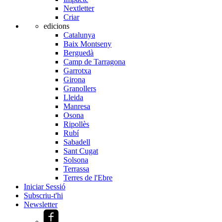
Nextletter
Criar
edicions
Catalunya
Baix Montseny
Berguedà
Camp de Tarragona
Garrotxa
Girona
Granollers
Lleida
Manresa
Osona
Ripollès
Rubí
Sabadell
Sant Cugat
Solsona
Terrassa
Terres de l'Ebre
Iniciar Sessió
Subscriu-t'hi
Newsletter