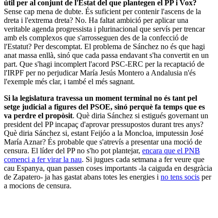
útil per al conjunt de l'Estat del que plantegen el PP i Vox?
Sense cap mena de dubte. És suficient per contenir l'ascens de la
dreta i l'extrema dreta? No. Ha faltat ambició per aplicar una
veritable agenda progressista i plurinacional que servís per trencar
amb els complexos que s'arrosseguen des de la confecció de
l'Estatut? Per descomptat. El problema de Sánchez no és que hagi
anat massa enllà, sinó que cada passa endavant s'ha convertit en un
part. Que s'hagi incomplert l'acord PSC-ERC per la recaptació de
l'IRPF per no perjudicar María Jesús Montero a Andalusia n'és
l'exemple més clar, i també el més sagnant.
Si la legislatura travessa un moment terminal no és tant pel
setge judicial a figures del PSOE, sinó perquè fa temps que es
va perdre el propòsit
. Què diria Sánchez si estigués governant un
president del PP incapaç d'aprovar pressupostos durant tres anys?
Què diria Sánchez si, estant Feijóo a la Moncloa, imputessin José
María Aznar? És probable que s'atrevís a presentar una moció de
censura. El líder del PP no s'ho pot plantejar,
encara que el PNB
comenci a fer virar la nau
. Si jugues cada setmana a fer veure que
cau Espanya, quan passen coses importants -la caiguda en desgràcia
de Zapatero- ja has gastat abans totes les energies i
no tens socis
per
a mocions de censura.