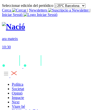
Seleccionar edición del periódico
Cerca
|
Newsletters
|
Iniciar Sessió
ara mateix
10:30
Política
Societat
Opinió
Impacte
Next
Viure bé