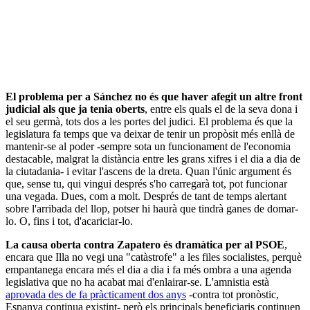
El problema per a Sánchez no és que haver afegit un altre front
judicial als que ja tenia oberts
, entre els quals el de la seva dona i
el seu germà, tots dos a les portes del judici. El problema és que la
legislatura fa temps que va deixar de tenir un propòsit més enllà de
mantenir-se al poder -sempre sota un funcionament de l'economia
destacable, malgrat la distància entre les grans xifres i el dia a dia de
la ciutadania- i evitar l'ascens de la dreta. Quan l'únic argument és
que, sense tu, qui vingui després s'ho carregarà tot, pot funcionar
una vegada. Dues, com a molt. Després de tant de temps alertant
sobre l'arribada del llop, potser hi haurà que tindrà ganes de domar-
lo. O, fins i tot, d'acariciar-lo.
La causa oberta contra Zapatero és dramàtica per al PSOE
,
encara que Illa no vegi una "catàstrofe" a les files socialistes, perquè
empantanega encara més el dia a dia i fa més ombra a una agenda
legislativa que no ha acabat mai d'enlairar-se. L'amnistia està
aprovada des de fa pràcticament dos anys
-contra tot pronòstic,
Espanya continua existint- però els principals beneficiaris continuen