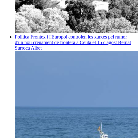
Política
Frontex i l'Europol controlen les xarxes pel rumor
d'un nou creuament de frontera a Ceuta el 15 d'agost
Bernat
Surroca Albet