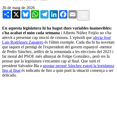
26 de maig de 2026
Share
X
Bluesky
WhatsApp
Telegram
LinkedIn
Facebook
Email
En aquesta legislatura hi ha hagut dues variables inamovibles:
s'ha acabat el món cada setmana
i Alberto Núñez Feijóo no s'ha
atrevit a presentar cap moció de censura. L'episodi que
afecta José
Luis Rodríguez Zapatero
és l'últim exemple. Cada dia hi ha novetats
que taquen el prestigi de l'expresident del govern espanyol -mentor
de Pedro Sánchez, artífex de la remuntada a les eleccions del 2023 i
far moral del PSOE més allunyat de Felipe González-, però res fa
pensar que la legislatura s'encamini cap al final. Que surti el
president Salvador Illa a
apostar perquè Sánchez esgoti la legislatura
fins al final
és indicatiu de fins a quin punt la situació comença a ser
delicada.