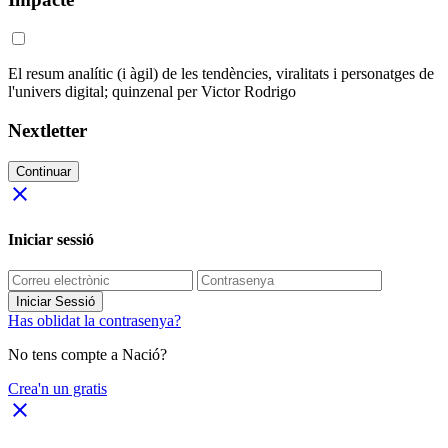
El resum analític (i àgil) de les tendències, viralitats i personatges de
l'univers digital; quinzenal per Victor Rodrigo
Nextletter
Continuar
close
Iniciar sessió
Iniciar Sessió
Has oblidat la contrasenya?
No tens compte a Nació?
Crea'n un gratis
close