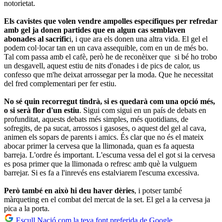
notorietat.
Els cavistes que volen vendre ampolles específiques per refredar
amb gel ja donen partides que en algun cas semblaven
abonades al sacrific
i, i que ara els donen una altra vida. El gel el
podem col·locar tan en un cava assequible, com en un de més bo.
Tal com passa amb el cafè, però he de reconèixer que si bé ho trobo
un desgavell, aquest estiu de nits d'onades i de pics de calor, us
confesso que m'he deixat arrossegar per la moda. Que he necessitat
del fred complementari per fer estiu.
No sé quin recorregut tindrà, si es quedarà com una opció més,
o si serà flor d'un estiu
. Sigui com sigui en un país de debats en
profunditat, aquests debats més simples, més quotidians, de
sofregits, de pa sucat, arrossos i gasoses, o aquest del gel al cava,
animen els sopars de parents i amics. És clar que no és el mateix
abocar primer la cervesa que la llimonada, quan es fa aquesta
barreja. L'ordre és important. L'escuma vessa del el got si la cervesa
es posa primer que la llimonada o refresc amb què la vulguem
barrejar. Si es fa a l'inrevés ens estalviarem l'escuma excessiva.
Però també en això hi deu haver dèries
, i potser també
màrqueting en el combat del mercat de la set. El gel a la cervesa ja
pica a la porta.
Escull Nació com la teva font preferida de Google