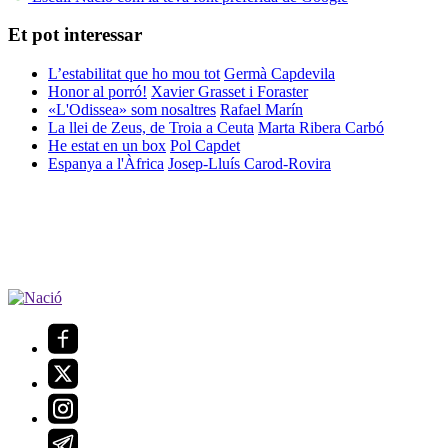
Et pot interessar
L’estabilitat que ho mou tot
Germà Capdevila
Honor al porró!
Xavier Grasset i Foraster
«L'Odissea» som nosaltres
Rafael Marín
La llei de Zeus, de Troia a Ceuta
Marta Ribera Carbó
He estat en un box
Pol Capdet
Espanya a l'Àfrica
Josep-Lluís Carod-Rovira