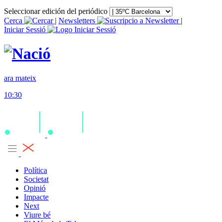
Seleccionar edición del periódico
Cerca
|
Newsletters
|
Iniciar Sessió
ara mateix
10:30
Política
Societat
Opinió
Impacte
Next
Viure bé