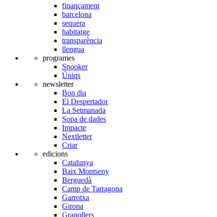
finançament
barcelona
sequera
habitatge
transparència
llengua
programes
Snooker
Úniqs
newsletter
Bon dia
El Despertador
La Setmanada
Sopa de dades
Impacte
Nextletter
Criar
edicions
Catalunya
Baix Montseny
Berguedà
Camp de Tarragona
Garrotxa
Girona
Granollers