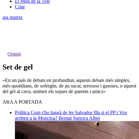
El Món de la Tele
Criar
ara mateix
Opinió
Set de gel
«En un país de debats en profunditat, aquests debats més simples,
més quotidians, de sofregits, de pa sucat, arrossos i gasoses, o aquest
del gel al cava, animen els sopars de parents i amics»
ARA A PORTADA
Política
Com s'ho haurà de fer Salvador Illa si el PP i Vox
arriben a la Moncloa?
Bernat Surroca Albet