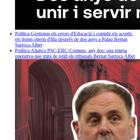
Política
Gestionar els errors d'Educació i complir els acords:
els fronts oberts d'Illa després de dos anys a Palau
Bernat
Surroca Albet
Política
Aliança PSC-ERC-Comuns, any dos: una entesa
operativa que mira de reüll els tribunals
Bernat Surroca Albet