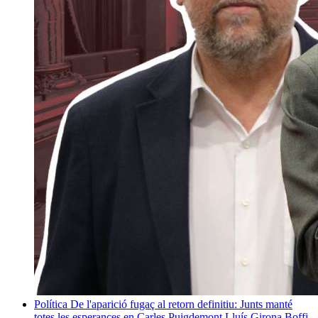
Política
De l'aparició fugaç al retorn definitiu: Junts manté
totes les esperances en Carles Puigdemont
Lluís Girona Boffi