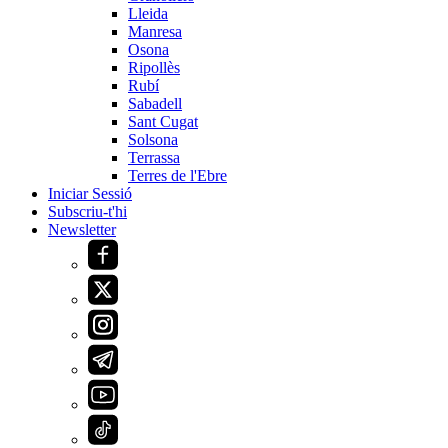
Lleida
Manresa
Osona
Ripollès
Rubí
Sabadell
Sant Cugat
Solsona
Terrassa
Terres de l'Ebre
Iniciar Sessió
Subscriu-t'hi
Newsletter