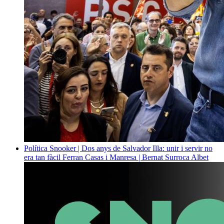
Política
Snooker | Dos anys de Salvador Illa: unir i servir no
era tan fàcil
Ferran Casas i Manresa | Bernat Surroca Albet