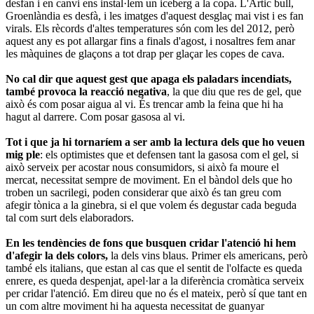
desfan i en canvi ens instal·lem un iceberg a la copa. L'Àrtic bull,
Groenlàndia es desfà, i les imatges d'aquest desglaç mai vist i es fan
virals. Els rècords d'altes temperatures són com les del 2012, però
aquest any es pot allargar fins a finals d'agost, i nosaltres fem anar
les màquines de glaçons a tot drap per glaçar les copes de cava.
No cal dir que aquest gest que apaga els paladars incendiats,
també provoca la reacció negativa
, la que diu que res de gel, que
això és com posar aigua al vi. És trencar amb la feina que hi ha
hagut al darrere. Com posar gasosa al vi.
Tot i que ja hi tornaríem a ser amb la lectura dels que ho veuen
mig ple
: els optimistes que et defensen tant la gasosa com el gel, si
això serveix per acostar nous consumidors, si això fa moure el
mercat, necessitat sempre de moviment. En el bàndol dels que ho
troben un sacrilegi, poden considerar que això és tan greu com
afegir tònica a la ginebra, si el que volem és degustar cada beguda
tal com surt dels elaboradors.
En les tendències de fons que busquen cridar l'atenció hi hem
d'afegir la dels colors,
la dels vins blaus. Primer els americans, però
també els italians, que estan al cas que el sentit de l'olfacte es queda
enrere, es queda despenjat, apel·lar a la diferència cromàtica serveix
per cridar l'atenció. Em direu que no és el mateix, però sí que tant en
un com altre moviment hi ha aquesta necessitat de guanyar