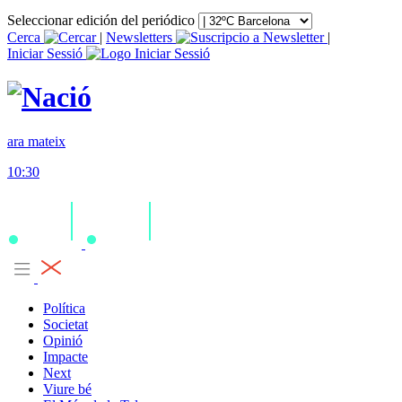
Seleccionar edición del periódico
Cerca
|
Newsletters
|
Iniciar Sessió
ara mateix
10:30
Política
Societat
Opinió
Impacte
Next
Viure bé