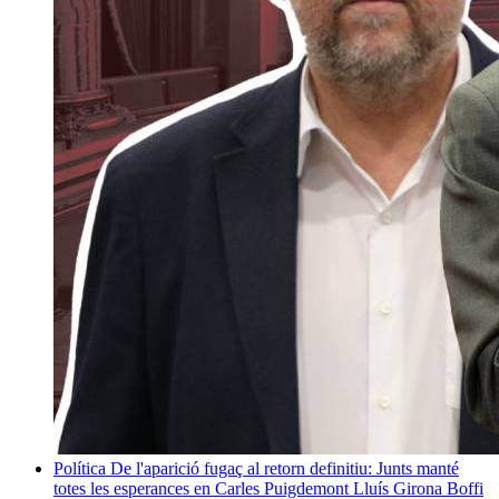
Política
De l'aparició fugaç al retorn definitiu: Junts manté
totes les esperances en Carles Puigdemont
Lluís Girona Boffi