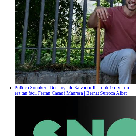
Política
Snooker | Dos anys de Salvador Illa: unir i servir no
era tan fàcil
Ferran Casas i Manresa | Bernat Surroca Albet