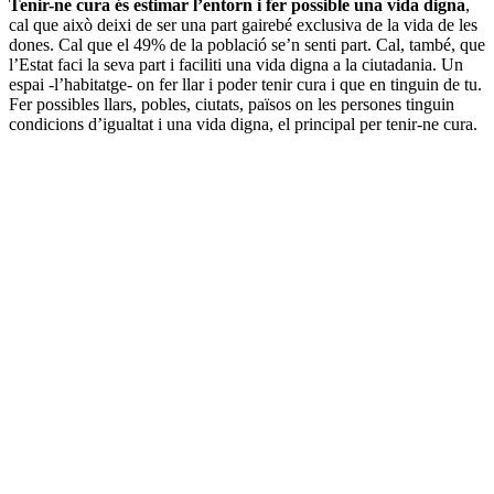
Tenir-ne cura és estimar l’entorn i fer possible una vida digna
,
cal que això deixi de ser una part gairebé exclusiva de la vida de les
dones. Cal que el 49% de la població se’n senti part. Cal, també, que
l’Estat faci la seva part i faciliti una vida digna a la ciutadania. Un
espai -l’habitatge- on fer llar i poder tenir cura i que en tinguin de tu.
Fer possibles llars, pobles, ciutats, països on les persones tinguin
condicions d’igualtat i una vida digna, el principal per tenir-ne cura.