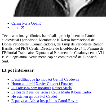
Carme Porta
Opinió
Tècnica en imatge fílmica, ha treballat principalment en l’àmbit
audiovisual i periodístic. Membre de la Xarxa Internacional de
Dones Periodistes i Comunicadores, del Grup de Periodistes Ramon
Barnils i del PEN Català. Directora de la col·lecció
Tinta Fèmina
de
l’Editorial Trabucaire. Diputada al Parlament de Catalunya en la VI i
la VII legislatura. Actualment, cap de comunicació de Fundació
Surt.
Et pot interessar
L’estabilitat que ho mou tot
Germà Capdevila
Honor al porró!
Xavier Grasset i Foraster
«L'Odissea» som nosaltres
Rafael Marín
La llei de Zeus, de Troia a Ceuta
Marta Ribera Carbó
He estat en un box
Pol Capdet
Espanya a l'Àfrica
Josep-Lluís Carod-Rovira