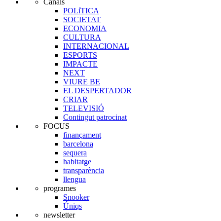
Canals
POLíTICA
SOCIETAT
ECONOMIA
CULTURA
INTERNACIONAL
ESPORTS
IMPACTE
NEXT
VIURE BE
EL DESPERTADOR
CRIAR
TELEVISIÓ
Contingut patrocinat
FOCUS
finançament
barcelona
sequera
habitatge
transparència
llengua
programes
Snooker
Úniqs
newsletter