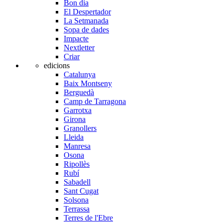
Bon dia
El Despertador
La Setmanada
Sopa de dades
Impacte
Nextletter
Criar
edicions
Catalunya
Baix Montseny
Berguedà
Camp de Tarragona
Garrotxa
Girona
Granollers
Lleida
Manresa
Osona
Ripollès
Rubí
Sabadell
Sant Cugat
Solsona
Terrassa
Terres de l'Ebre