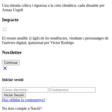
Una mirada crítica i rigorosa a la crisi climàtica: cada dissabte per
Arnau Urgell
Impacte
El resum analític (i àgil) de les tendències, viralitats i personatges de
l'univers digital; quinzenal per Victor Rodrigo
Nextletter
Continuar
close
Iniciar sessió
Iniciar Sessió
Has oblidat la contrasenya?
No tens compte a Nació?