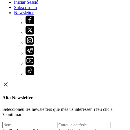
Iniciar Sessió
Subscriu-t'hi
Newsletter
close
Alta Newsletter
Seleccioneu les newsletters que més us interessen i feu clic a
'Continuar'.