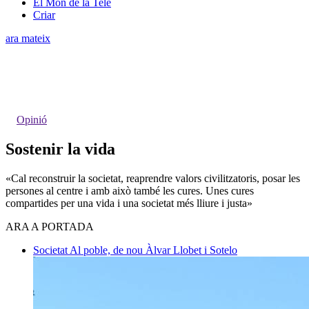
El Món de la Tele
Criar
ara mateix
Opinió
Sostenir la vida
«Cal reconstruir la societat, reaprendre valors civilitzatoris, posar les
persones al centre i amb això també les cures. Unes cures
compartides per una vida i una societat més lliure i justa»
ARA A PORTADA
Societat
Al poble, de nou
Àlvar Llobet i Sotelo