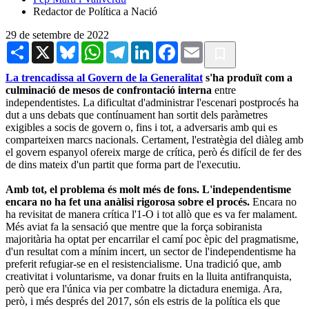
Redactor de Política a Nació
29 de setembre de 2022
Share
X
Bluesky
WhatsApp
Telegram
LinkedIn
Facebook
Email
La trencadissa al Govern de la Generalitat
s'ha produït com a
culminació de mesos de confrontació interna
entre
independentistes. La dificultat d'administrar l'escenari postprocés ha
dut a uns debats que contínuament han sortit dels paràmetres
exigibles a socis de govern o, fins i tot, a adversaris amb qui es
comparteixen marcs nacionals. Certament, l'estratègia del diàleg amb
el govern espanyol ofereix marge de crítica, però és difícil de fer des
de dins mateix d'un partit que forma part de l'executiu.
Amb tot, el problema és molt més de fons. L'independentisme
encara no ha fet una anàlisi rigorosa sobre el procés.
Encara no
ha revisitat de manera crítica l'1-O i tot allò que es va fer malament.
Més aviat fa la sensació que mentre que la força sobiranista
majoritària ha optat per encarrilar el camí poc èpic del pragmatisme,
d'un resultat com a mínim incert, un sector de l'independentisme ha
preferit refugiar-se en el resistencialisme. Una tradició que, amb
creativitat i voluntarisme, va donar fruits en la lluita antifranquista,
però que era l'única via per combatre la dictadura enemiga. Ara,
però, i més després del 2017, són els estris de la política els que