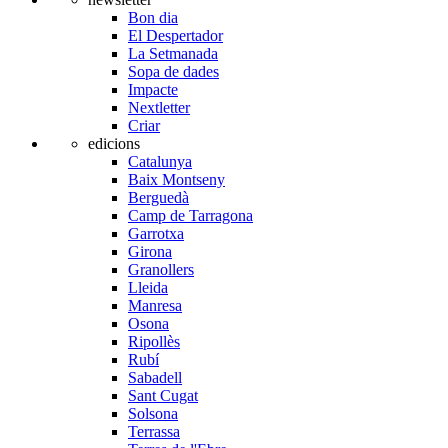
Bon dia
El Despertador
La Setmanada
Sopa de dades
Impacte
Nextletter
Criar
edicions
Catalunya
Baix Montseny
Berguedà
Camp de Tarragona
Garrotxa
Girona
Granollers
Lleida
Manresa
Osona
Ripollès
Rubí
Sabadell
Sant Cugat
Solsona
Terrassa