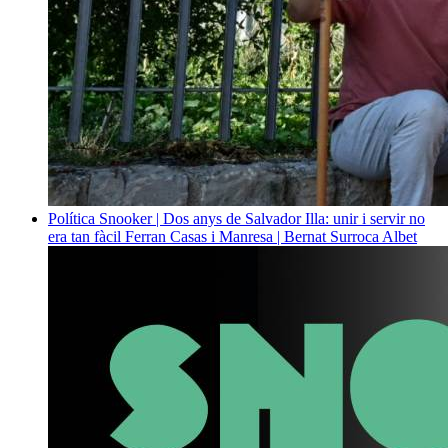
Política
Snooker | Dos anys de Salvador Illa: unir i servir no
era tan fàcil
Ferran Casas i Manresa | Bernat Surroca Albet