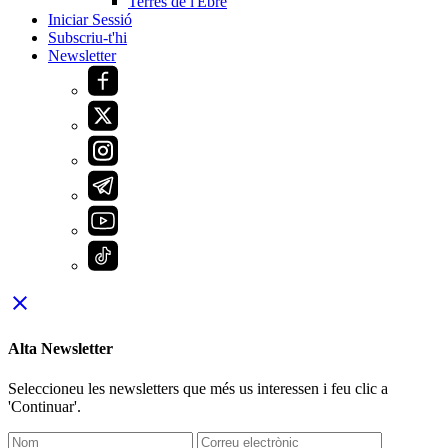
Terres de l'Ebre
Iniciar Sessió
Subscriu-t'hi
Newsletter
close
Alta Newsletter
Seleccioneu les newsletters que més us interessen i feu clic a
'Continuar'.