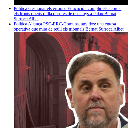
Política
Gestionar els errors d'Educació i complir els acords:
els fronts oberts d'Illa després de dos anys a Palau
Bernat
Surroca Albet
Política
Aliança PSC-ERC-Comuns, any dos: una entesa
operativa que mira de reüll els tribunals
Bernat Surroca Albet