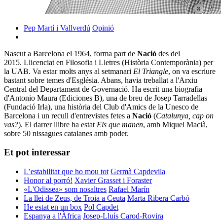
Pep Martí i Vallverdú
Opinió
Nascut a Barcelona el 1964, forma part de
Nació
des del
2015. Llicenciat en Filosofia i Lletres (Història Contemporània) per
la UAB. Va estar molts anys al setmanari
El Triangle
, on va escriure
bastant sobre temes d'Església. Abans, havia treballat a l'Arxiu
Central del Departament de Governació. Ha escrit una biografia
d'Antonio Maura (Ediciones B), una de breu de Josep Tarradellas
(Fundació Irla), una història del Club d'Amics de la Unesco de
Barcelona i un recull d'entrevistes fetes a
Nació
(
Catalunya, cap on
vas?
). El darrer llibre ha estat
Els que manen
, amb Miquel Macià,
sobre 50 nissagues catalanes amb poder.
Et pot interessar
L’estabilitat que ho mou tot
Germà Capdevila
Honor al porró!
Xavier Grasset i Foraster
«L'Odissea» som nosaltres
Rafael Marín
La llei de Zeus, de Troia a Ceuta
Marta Ribera Carbó
He estat en un box
Pol Capdet
Espanya a l'Àfrica
Josep-Lluís Carod-Rovira