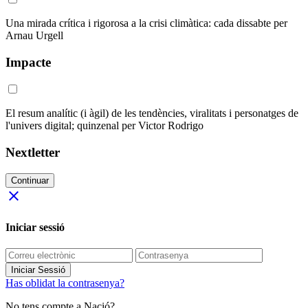
Una mirada crítica i rigorosa a la crisi climàtica: cada dissabte per
Arnau Urgell
Impacte
El resum analític (i àgil) de les tendències, viralitats i personatges de
l'univers digital; quinzenal per Victor Rodrigo
Nextletter
Continuar
close
Iniciar sessió
Iniciar Sessió
Has oblidat la contrasenya?
No tens compte a Nació?