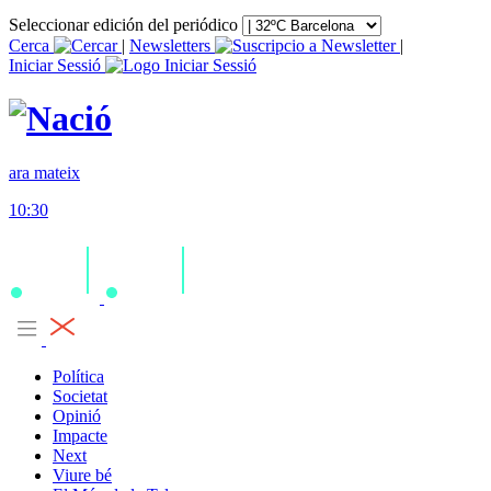
Seleccionar edición del periódico
Cerca
|
Newsletters
|
Iniciar Sessió
ara mateix
10:30
Política
Societat
Opinió
Impacte
Next
Viure bé