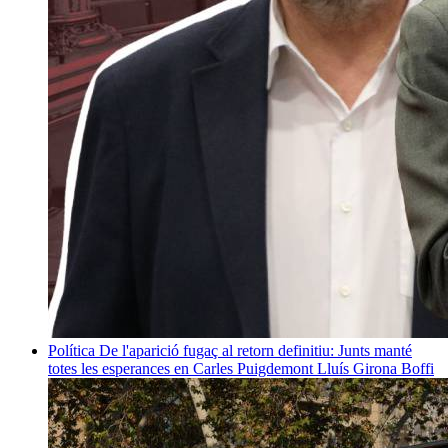
Política
De l'aparició fugaç al retorn definitiu: Junts manté
totes les esperances en Carles Puigdemont
Lluís Girona Boffi