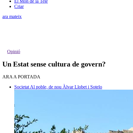
El Món de la Tele
Criar
ara mateix
Opinió
Un Estat sense cultura de govern?
ARA A PORTADA
Societat
Al poble, de nou
Àlvar Llobet i Sotelo