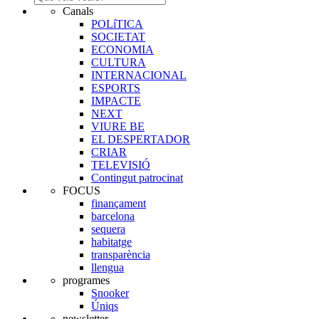
Canals
POLíTICA
SOCIETAT
ECONOMIA
CULTURA
INTERNACIONAL
ESPORTS
IMPACTE
NEXT
VIURE BE
EL DESPERTADOR
CRIAR
TELEVISIÓ
Contingut patrocinat
FOCUS
finançament
barcelona
sequera
habitatge
transparència
llengua
programes
Snooker
Úniqs
newsletter