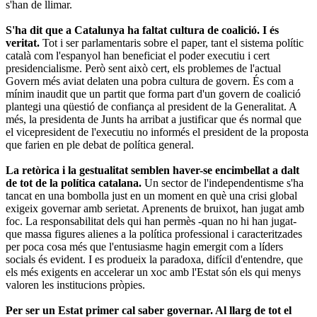
s'han de llimar.
S'ha dit que a Catalunya ha faltat cultura de coalició. I és
veritat.
Tot i ser parlamentaris sobre el paper, tant el sistema polític
català com l'espanyol han beneficiat el poder executiu i cert
presidencialisme. Però sent això cert, els problemes de l'actual
Govern més aviat delaten una pobra cultura de govern. És com a
mínim inaudit que un partit que forma part d'un govern de coalició
plantegi una qüestió de confiança al president de la Generalitat. A
més, la presidenta de Junts ha arribat a justificar que és normal que
el vicepresident de l'executiu no informés el president de la proposta
que farien en ple debat de política general.
La retòrica i la gestualitat semblen haver-se encimbellat a dalt
de tot de la política catalana.
Un sector de l'independentisme s'ha
tancat en una bombolla just en un moment en què una crisi global
exigeix governar amb serietat. Aprenents de bruixot, han jugat amb
foc. La responsabilitat dels qui han permès -quan no hi han jugat-
que massa figures alienes a la política professional i caracteritzades
per poca cosa més que l'entusiasme hagin emergit com a líders
socials és evident. I es produeix la paradoxa, difícil d'entendre, que
els més exigents en accelerar un xoc amb l'Estat són els qui menys
valoren les institucions pròpies.
Per ser un Estat primer cal saber governar. Al llarg de tot el