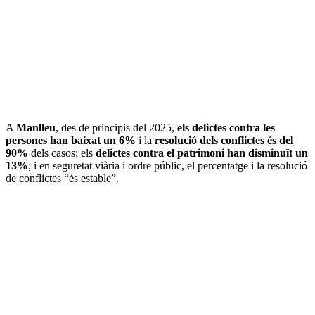
A
Manlleu
, des de principis del 2025,
els delictes contra les
persones han baixat un 6%
i la
resolució dels conflictes és del
90%
dels casos; els
delictes contra el patrimoni han disminuït un
13%
; i en seguretat viària i ordre públic, el percentatge i la resolució
de conflictes “és estable”.