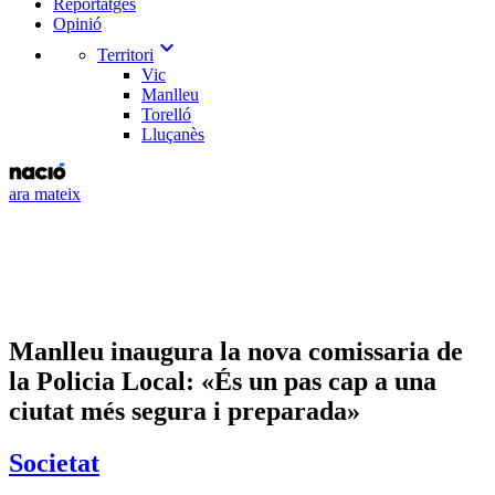
Reportatges
Opinió
expand_more
Territori
Vic
Manlleu
Torelló
Lluçanès
ara mateix
Manlleu inaugura la nova comissaria de
la Policia Local: «És un pas cap a una
ciutat més segura i preparada»
Societat