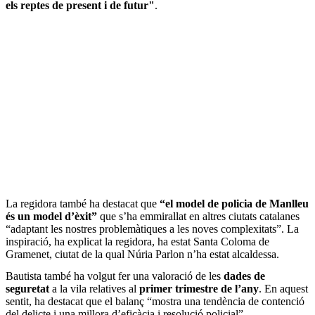
els reptes de present i de futur"
.
La regidora també ha destacat que
“el model de policia de Manlleu
és un model d’èxit”
que s’ha emmirallat en altres ciutats catalanes
“adaptant les nostres problemàtiques a les noves complexitats”. La
inspiració, ha explicat la regidora, ha estat Santa Coloma de
Gramenet, ciutat de la qual Núria Parlon n’ha estat alcaldessa.
Bautista també ha volgut fer una valoració de les
dades de
seguretat
a la vila relatives al
primer trimestre de l’any
. En aquest
sentit, ha destacat que el balanç “mostra una tendència de contenció
del delicte i una millora d’eficàcia i resolució policial”.