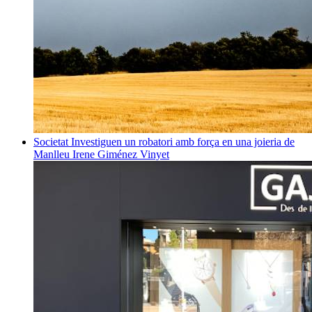
Societat
Investiguen un robatori amb força en una joieria de
Manlleu
Irene Giménez Vinyet