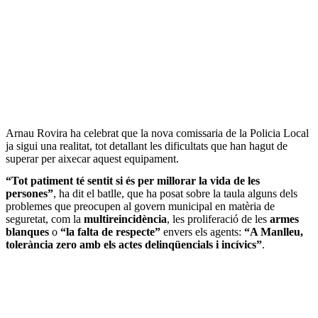
Arnau Rovira ha celebrat que la nova comissaria de la Policia Local
ja sigui una realitat, tot detallant les dificultats que han hagut de
superar per aixecar aquest equipament.
“Tot patiment té sentit si és per millorar la vida de les
persones”
, ha dit el batlle, que ha posat sobre la taula alguns dels
problemes que preocupen al govern municipal en matèria de
seguretat, com la
multireincidència
, les proliferació de les
armes
blanques
o
“la falta de respecte”
envers els agents:
“A Manlleu,
tolerància zero amb els actes delinqüencials i incívics”
.