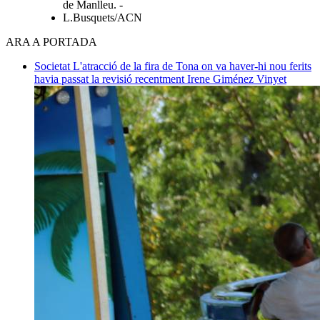
de Manlleu. -
L.Busquets/ACN
ARA A PORTADA
Societat
L'atracció de la fira de Tona on va haver-hi nou ferits
havia passat la revisió recentment
Irene Giménez Vinyet