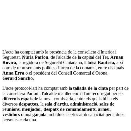
L'acte ha comptat amb la presència de la consellera d'Interior i
Seguretat,
Núria Parlon
, de l'alcalde de la capital del Ter,
Arnau
Rovira
, la regidora de Seguretat Ciutadana,
Lluïsa Bautista,
així
com de representants polítics d'arreu de la comarca, entre els quals
Anna Erra
o el president del Consell Comarcal d'Osona,
Gerard Sancho
.
L'acte protocol·lari ha comptat amb la
tallada de la cinta
per part de
la consellera Parlon i l'alcalde manlleuenc i d'un recorregut per els
diferents espais
de la nova comissaria, entre els quals hi ha els
diversos
despatxos
, la
sala d'arxiu
,
administració
,
sales de
reunions
,
menjador
,
despatx de comandaments
,
armer
,
vestidors
o una
garjola
amb dues cel·les amb capacitat per a dues
persones cada una.