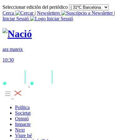
Seleccionar edición del periódico
Cerca
|
Newsletters
|
Iniciar Sessió
ara mateix
10:30
Política
Societat
Opinió
Impacte
Next
Viure bé