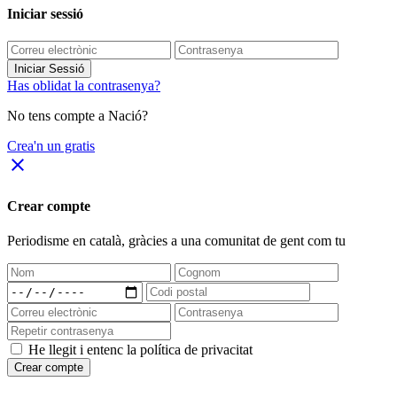
Iniciar sessió
Iniciar Sessió
Has oblidat la contrasenya?
No tens compte a Nació?
Crea'n un gratis
close
Crear compte
Periodisme
en català
, gràcies a una comunitat de gent com tu
He llegit i entenc la política de privacitat
Crear compte