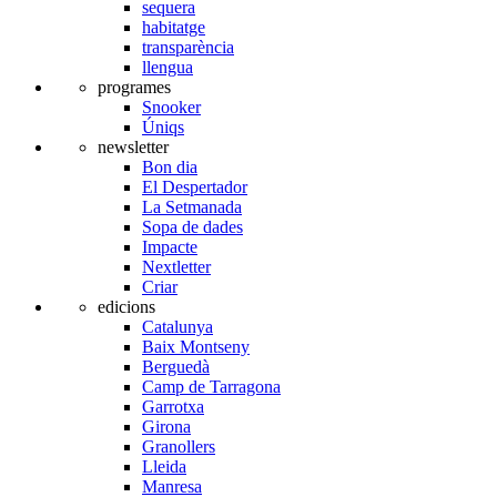
sequera
habitatge
transparència
llengua
programes
Snooker
Úniqs
newsletter
Bon dia
El Despertador
La Setmanada
Sopa de dades
Impacte
Nextletter
Criar
edicions
Catalunya
Baix Montseny
Berguedà
Camp de Tarragona
Garrotxa
Girona
Granollers
Lleida
Manresa