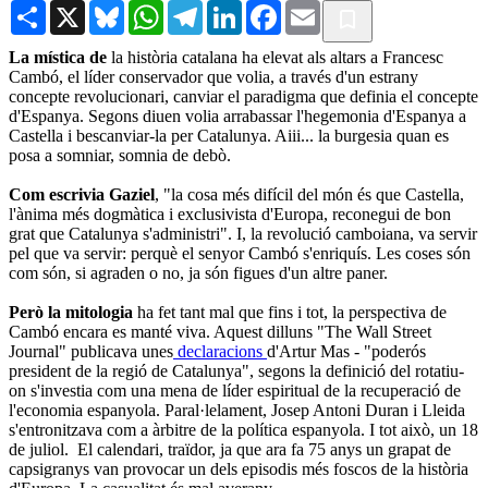
Share
X
Bluesky
WhatsApp
Telegram
LinkedIn
Facebook
Email
La mística de
la història catalana ha elevat als altars a Francesc
Cambó, el líder conservador que volia, a través d'un estrany
concepte revolucionari, canviar el paradigma que definia el concepte
d'Espanya. Segons diuen volia arrabassar l'hegemonia d'Espanya a
Castella i bescanviar-la per Catalunya. Aiii... la burgesia quan es
posa a somniar, somnia de debò.
Com escrivia Gaziel
, "la cosa més difícil del món és que Castella,
l'ànima més dogmàtica i exclusivista d'Europa, reconegui de bon
grat que Catalunya s'administri". I, la revolució camboiana, va servir
pel que va servir: perquè el senyor Cambó s'enriquís. Les coses són
com són, si agraden o no, ja són figues d'un altre paner.
Però la mitologia
ha fet tant mal que fins i tot, la perspectiva de
Cambó encara es manté viva. Aquest dilluns "The Wall Street
Journal" publicava unes
declaracions
d'Artur Mas - "poderós
president de la regió de Catalunya", segons la definició del rotatiu-
on s'investia com una mena de líder espiritual de la recuperació de
l'economia espanyola. Paral·lelament, Josep Antoni Duran i Lleida
s'entronitzava com a àrbitre de la política espanyola. I tot això, un 18
de juliol. El calendari, traïdor, ja que ara fa 75 anys un grapat de
capsigranys van provocar un dels episodis més foscos de la història