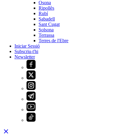
Osona
Ripollès
Rubí
Sabadell
Sant Cugat
Solsona
Terrassa
Terres de l'Ebre
Iniciar Sessió
Subscriu-t'hi
Newsletter
close