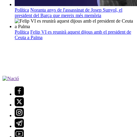
Política
Noranta anys de l'assassinat de Josep Sunyol, el
president del Barça que mereix més memòria
Política
Felip VI es reunirà aquest dijous amb el president de
Ceuta a Palma