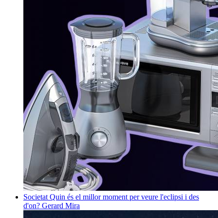
Societat
Quin és el millor moment per veure l'eclipsi i des
d'on?
Gerard Mira