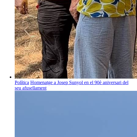
Política
Homenatge a Josep Sunyol en el 90è aniversari del
seu afusellament