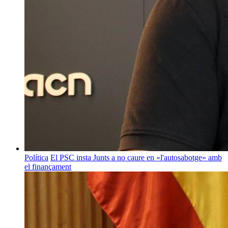
Política
El PSC insta Junts a no caure en «l'autosabotge» amb
el finançament