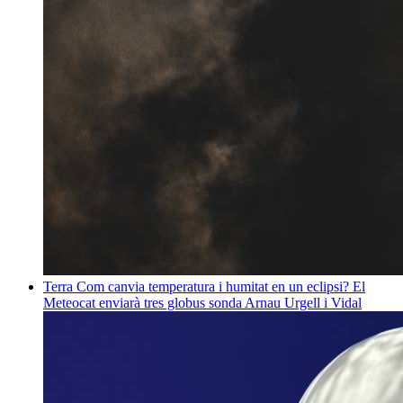
Terra
Com canvia temperatura i humitat en un eclipsi? El
Meteocat enviarà tres globus sonda
Arnau Urgell i Vidal