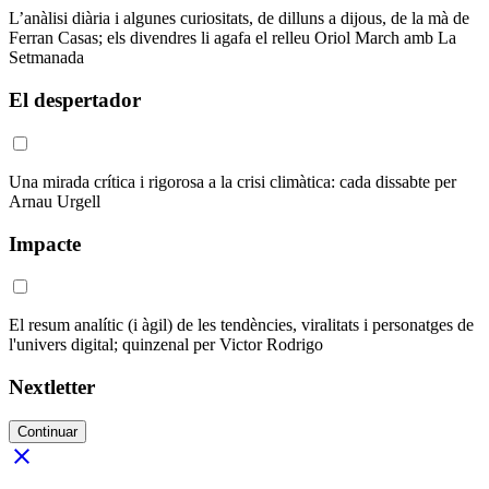
L’anàlisi diària i algunes curiositats, de dilluns a dijous, de la mà de
Ferran Casas; els divendres li agafa el relleu Oriol March amb La
Setmanada
El despertador
Una mirada crítica i rigorosa a la crisi climàtica: cada dissabte per
Arnau Urgell
Impacte
El resum analític (i àgil) de les tendències, viralitats i personatges de
l'univers digital; quinzenal per Victor Rodrigo
Nextletter
Continuar
close