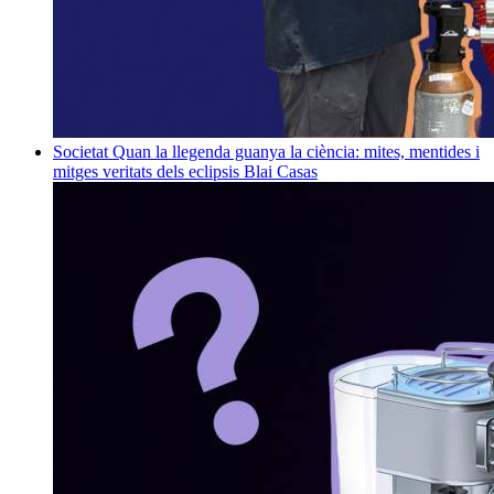
Societat
Quan la llegenda guanya la ciència: mites, mentides i
mitges veritats dels eclipsis
Blai Casas