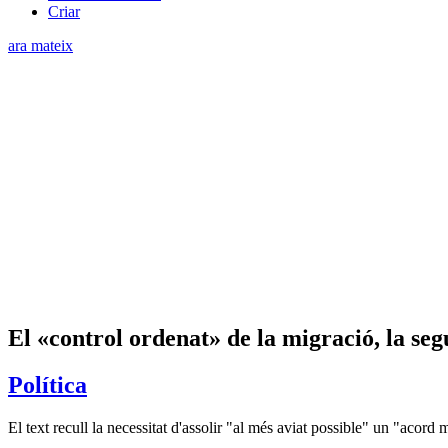
Criar
ara mateix
El «control ordenat» de la migració, la seg
Política
El text recull la necessitat d'assolir "al més aviat possible" un "acor