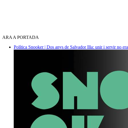
ARA A PORTADA
Política
Snooker | Dos anys de Salvador Illa: unir i servir no era