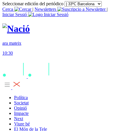
Seleccionar edición del periódico
Cerca
|
Newsletters
|
Iniciar Sessió
ara mateix
10:30
Política
Societat
Opinió
Impacte
Next
Viure bé
El Món de la Tele