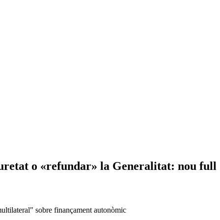
uretat o «refundar» la Generalitat: nou full
d multilateral" sobre finançament autonòmic