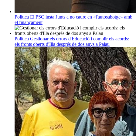
Política
El PSC insta Junts a no caure en «l'autosabotge» amb
el finançament
Política
Gestionar els errors d'Educació i complir els acords:
els fronts oberts d'Illa després de dos anys a Palau