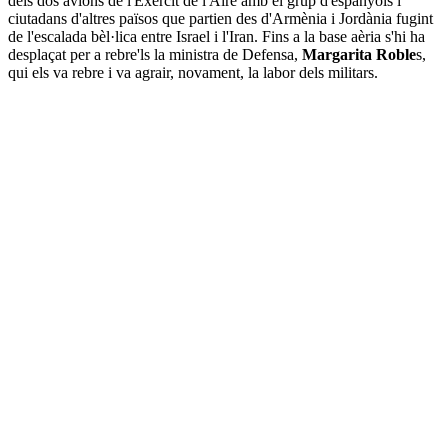
dels dos avions de l'Exèrcit de l'Aire amb el grup d'espanyols i
ciutadans d'altres països que partien des d'Armènia i Jordània fugint
de l'escalada bèl·lica entre Israel i l'Iran. Fins a la base aèria s'hi ha
desplaçat per a rebre'ls la ministra de Defensa,
Margarita Roble
s,
qui els va rebre i va agrair, novament, la labor dels militars.