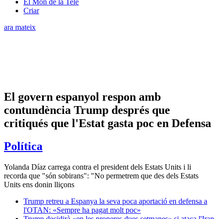
El Món de la Tele
Criar
ara mateix
El govern espanyol respon amb
contundència Trump després que
critiqués que l'Estat gasta poc en Defensa
Política
Yolanda Díaz carrega contra el president dels Estats Units i li
recorda que "són sobirans": "No permetrem que des dels Estats
Units ens donin lliçons
Trump retreu a Espanya la seva poca aportació en defensa a
l'OTAN: «Sempre ha pagat molt poc»
Trump decidirà «en les properes dues setmanes» si ataca l'Iran