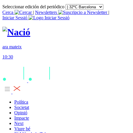
Seleccionar edición del periódico
Cerca
|
Newsletters
|
Iniciar Sessió
ara mateix
10:30
Política
Societat
Opinió
Impacte
Next
Viure bé