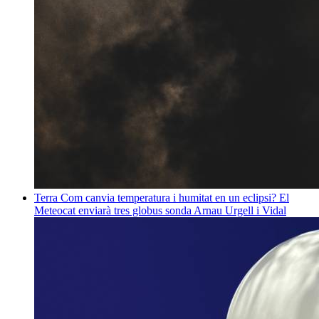
Terra
Com canvia temperatura i humitat en un eclipsi? El
Meteocat enviarà tres globus sonda
Arnau Urgell i Vidal