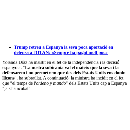
Trump retreu a Espanya la seva poca aportació en
defensa a l'OTAN: «Sempre ha pagat molt poc»
Yolanda Díaz ha insistit en el fet de la independència i la decisió
espanyola: "
La nostra sobirania val el mateix que la seva i la
defensarem i no permetrem que des dels Estats Units ens donin
lliçons
", ha subratllat. A continuació, la ministra ha incidit en el fet
que "el temps de l'
ordeno y mando
" dels Estats Units cap a Espanya
"ja s'ha acabat".