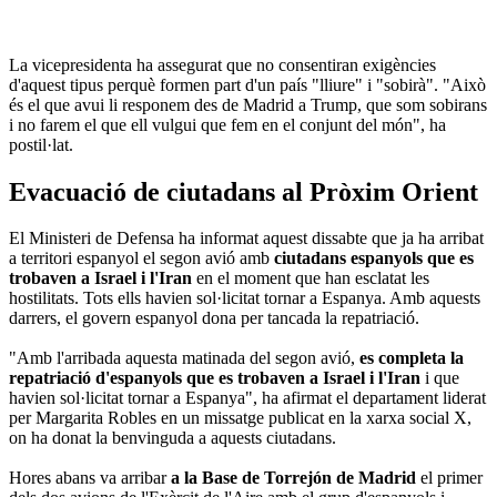
La vicepresidenta ha assegurat que no consentiran exigències
d'aquest tipus perquè formen part d'un país "lliure" i "sobirà". "Això
és el que avui li responem des de Madrid a Trump, que som sobirans
i no farem el que ell vulgui que fem en el conjunt del món", ha
postil·lat.
Evacuació de ciutadans al Pròxim Orient
El Ministeri de Defensa ha informat aquest dissabte que ja ha arribat
a territori espanyol el segon avió amb
ciutadans espanyols que es
trobaven a Israel i l'Iran
en el moment que han esclatat les
hostilitats. Tots ells havien sol·licitat tornar a Espanya. Amb aquests
darrers, el govern espanyol dona per tancada la repatriació.
"Amb l'arribada aquesta matinada del segon avió,
es completa la
repatriació d'espanyols que es trobaven a Israel i l'Iran
i que
havien sol·licitat tornar a Espanya", ha afirmat el departament liderat
per Margarita Robles en un missatge publicat en la xarxa social X,
on ha donat la benvinguda a aquests ciutadans.
Hores abans va arribar
a la Base de Torrejón de Madrid
el primer