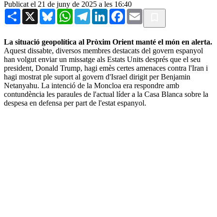
Publicat el 21 de juny de 2025 a les 16:40
Share
X
Bluesky
WhatsApp
Telegram
LinkedIn
Facebook
Email
La situació geopolítica al Pròxim Orient manté el món en alerta.
Aquest dissabte, diversos membres destacats del govern espanyol
han volgut enviar un missatge als Estats Units després que el seu
president, Donald Trump, hagi emès certes amenaces contra l'Iran i
hagi mostrat ple suport al govern d'Israel dirigit per Benjamin
Netanyahu. La intenció de la Moncloa era respondre amb
contundència les paraules de l'actual líder a la Casa Blanca sobre la
despesa en defensa per part de l'estat espanyol.