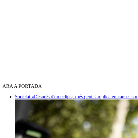
ARA A PORTADA
Societat
«Després d'un eclipsi, més gent s'implica en causes so