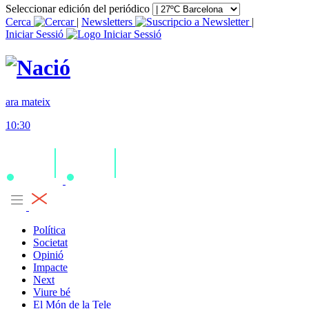
Seleccionar edición del periódico
Cerca
|
Newsletters
|
Iniciar Sessió
ara mateix
10:30
Política
Societat
Opinió
Impacte
Next
Viure bé
El Món de la Tele