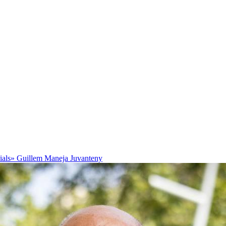
cials»
Guillem Maneja Juvanteny