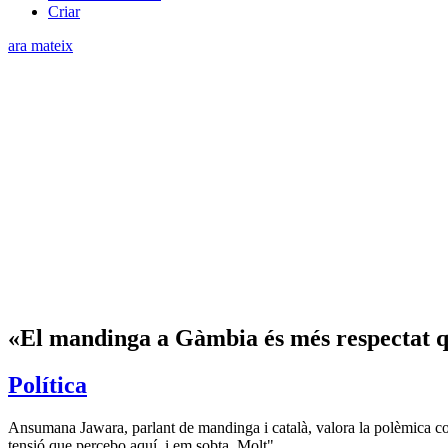
Criar
ara mateix
«El mandinga a Gàmbia és més respectat q
Política
Ansumana Jawara, parlant de mandinga i català, valora la polèmica co
tensió que percebo aquí, i em sobta. Molt"