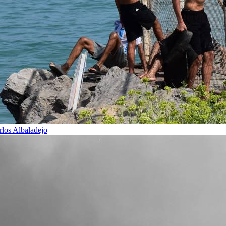
rlos Albaladejo