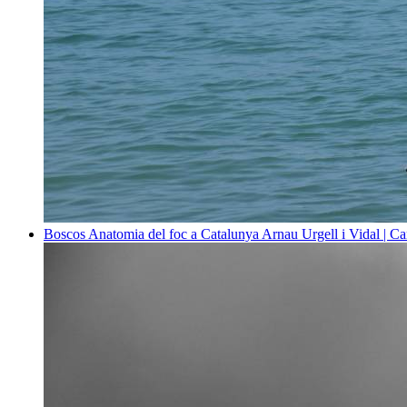
Boscos
Anatomia del foc a Catalunya
Arnau Urgell i Vidal | Ca