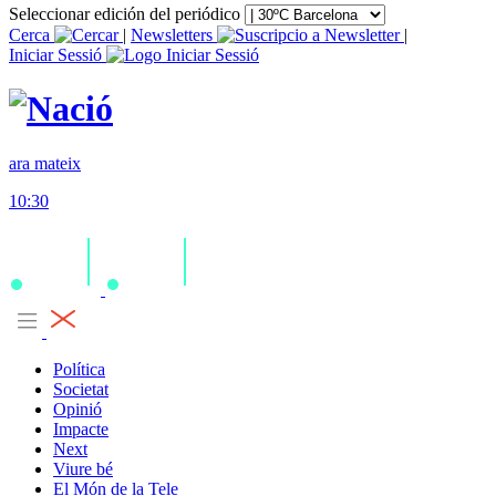
Seleccionar edición del periódico
Cerca
|
Newsletters
|
Iniciar Sessió
ara mateix
10:30
Política
Societat
Opinió
Impacte
Next
Viure bé
El Món de la Tele