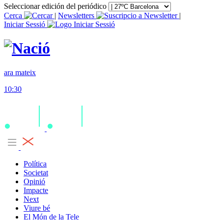
Seleccionar edición del periódico
Cerca
|
Newsletters
|
Iniciar Sessió
ara mateix
10:30
Política
Societat
Opinió
Impacte
Next
Viure bé
El Món de la Tele