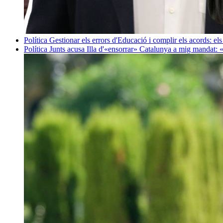
Política
Gestionar els errors d'Educació i complir els acords: els
Política
Junts acusa Illa d'«ensorrar» Catalunya a mig mandat: 