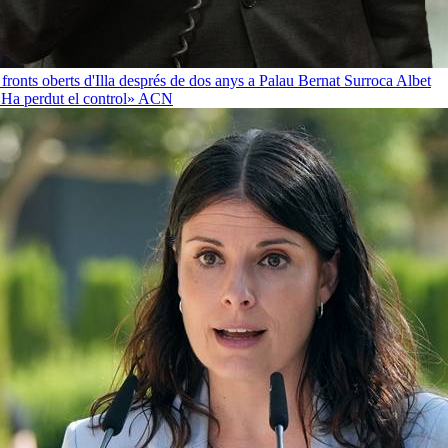
 fronts oberts d'Illa després de dos anys a Palau
Bernat Surroca Albet
«Ha perdut el control»
ACN