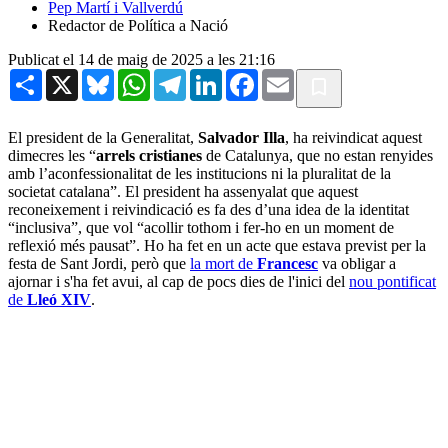
Pep Martí i Vallverdú
Redactor de Política a Nació
Publicat el 14 de maig de 2025 a les 21:16
Share
X
Bluesky
WhatsApp
Telegram
LinkedIn
Facebook
Email
El president de la Generalitat,
Salvador Illa
, ha reivindicat aquest
dimecres les “
arrels cristianes
de Catalunya, que no estan renyides
amb l’aconfessionalitat de les institucions ni la pluralitat de la
societat catalana”. El president ha assenyalat que aquest
reconeixement i reivindicació es fa des d’una idea de la identitat
“inclusiva”, que vol “acollir tothom i fer-ho en un moment de
reflexió més pausat”. Ho ha fet en un acte que estava previst per la
festa de Sant Jordi, però que
la mort de
Francesc
va obligar a
ajornar i s'ha fet avui, al cap de pocs dies de l'inici del
nou pontificat
de
Lleó XIV
.