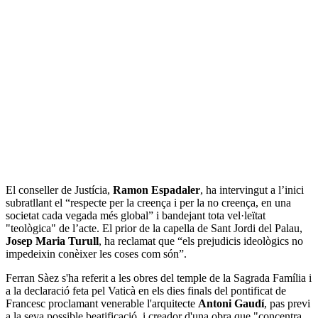
El conseller de Justícia,
Ramon Espadaler
, ha intervingut a l’inici
subratllant el “respecte per la creença i per la no creença, en una
societat cada vegada més global” i bandejant tota vel·leïtat
"teològica" de l’acte. El prior de la capella de Sant Jordi del Palau,
Josep Maria Turull
, ha reclamat que “els prejudicis ideològics no
impedeixin conèixer les coses com són”.
Ferran Sàez s'ha referit a les obres del temple de la Sagrada Família i
a la declaració feta pel Vaticà en els dies finals del pontificat de
Francesc proclamant venerable l'arquitecte
Antoni Gaudí
, pas previ
a la seva possible beatificació, i creador d'una obra que "concentra