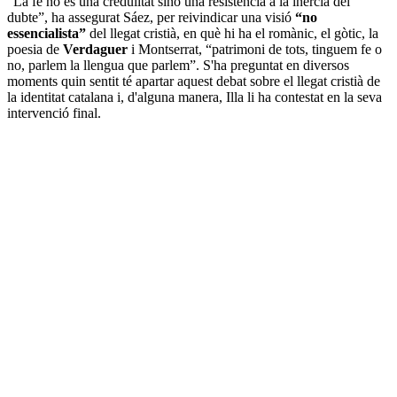
“La fe no és una credulitat sinó una resistència a la inèrcia del
dubte”, ha assegurat Sáez, per reivindicar una visió
“no
essencialista”
del llegat cristià, en què hi ha el romànic, el gòtic, la
poesia de
Verdaguer
i Montserrat, “patrimoni de tots, tinguem fe o
no, parlem la llengua que parlem”. S'ha preguntat en diversos
moments quin sentit té apartar aquest debat sobre el llegat cristià de
la identitat catalana i, d'alguna manera, Illa li ha contestat en la seva
intervenció final.