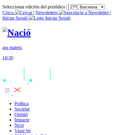
Seleccionar edición del periódico
Cerca
|
Newsletters
|
Iniciar Sessió
ara mateix
10:30
Política
Societat
Opinió
Impacte
Next
Viure bé