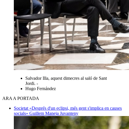
Salvador Illa, aquest dimecres al saló de Sant
Jordi. -
Hugo Fernández
ARA A PORTADA
Societat
«Després d'un eclipsi, més gent s'implica en causes
socials»
Guillem Maneja Juvanteny