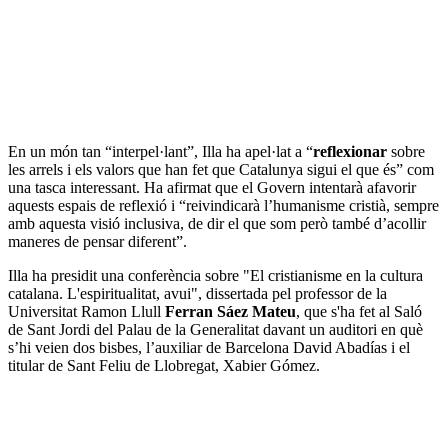
En un món tan “interpel·lant”, Illa ha apel·lat a “
reflexionar
sobre
les arrels i els valors que han fet que Catalunya sigui el que és” com
una tasca interessant. Ha afirmat que el Govern intentarà afavorir
aquests espais de reflexió i “reivindicarà l’humanisme cristià, sempre
amb aquesta visió inclusiva, de dir el que som però també d’acollir
maneres de pensar diferent”.
Illa ha presidit una conferència sobre "El cristianisme en la cultura
catalana. L'espiritualitat, avui", dissertada pel professor de la
Universitat Ramon Llull
Ferran Sáez Mateu
, que s'ha fet al Saló
de Sant Jordi del Palau de la Generalitat davant un auditori en què
s’hi veien dos bisbes, l’auxiliar de Barcelona David Abadías i el
titular de Sant Feliu de Llobregat, Xabier Gómez.