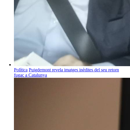
Política
Puigdemont revela imatges inèdites del seu retorn
fugaç a Catalunya