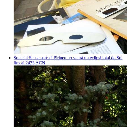
Societat
Sense sort: el Pirineu no veurà un eclipsi total de Sol
fins al 2433
ACN