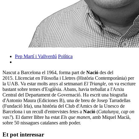
Pep Martí i Vallverdú
Política
Nascut a Barcelona el 1964, forma part de
Nació
des del
2015. Llicenciat en Filosofia i Lletres (Història Contemporània) per
la UAB. Va estar molts anys al setmanari
El Triangle
, on va escriure
bastant sobre temes d'Església. Abans, havia treballat a l'Arxiu
Central del Departament de Governació. Ha escrit una biografia
d'Antonio Maura (Ediciones B), una de breu de Josep Tarradellas
(Fundació Irla), una història del Club d'Amics de la Unesco de
Barcelona i un recull d'entrevistes fetes a
Nació
(
Catalunya, cap on
vas?
). El darrer llibre ha estat
Els que manen
, amb Miquel Macià,
sobre 50 nissagues catalanes amb poder.
Et pot interessar