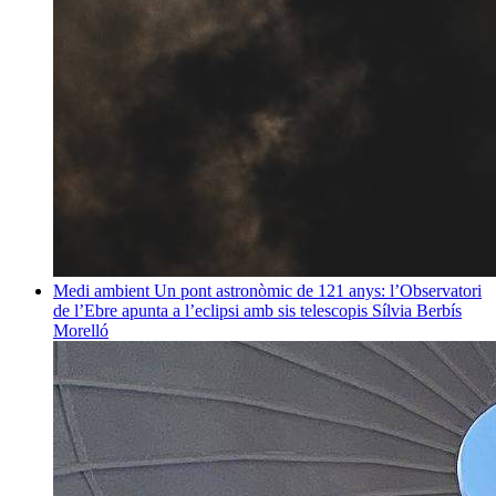
Medi ambient
Un pont astronòmic de 121 anys: l’Observatori
de l’Ebre apunta a l’eclipsi amb sis telescopis
Sílvia Berbís
Morelló