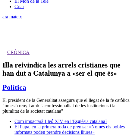
El Món de la Tele
Criar
ara mateix
CRÒNICA
Illa reivindica les arrels cristianes que
han dut a Catalunya a «ser el que és»
Política
El president de la Generalitat assegura que el llegat de la fe catòlica
"no està renyit amb l'aconfessionalitat de les institucions i la
pluralitat de la societat catalana"
Com impactarà Lleó XIV en l’Església catalana?
El Papa, en la primera roda de premsa: «Només els pobles
informats poden prendre decisions lliures»