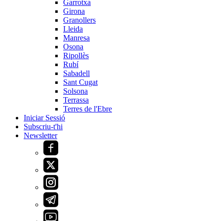
Garrotxa
Girona
Granollers
Lleida
Manresa
Osona
Ripollès
Rubí
Sabadell
Sant Cugat
Solsona
Terrassa
Terres de l'Ebre
Iniciar Sessió
Subscriu-t'hi
Newsletter