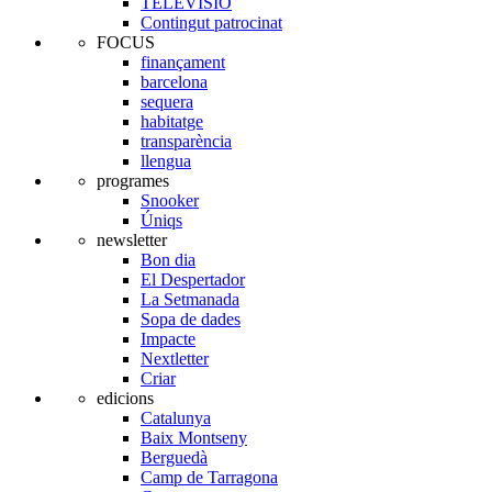
TELEVISIÓ
Contingut patrocinat
FOCUS
finançament
barcelona
sequera
habitatge
transparència
llengua
programes
Snooker
Úniqs
newsletter
Bon dia
El Despertador
La Setmanada
Sopa de dades
Impacte
Nextletter
Criar
edicions
Catalunya
Baix Montseny
Berguedà
Camp de Tarragona