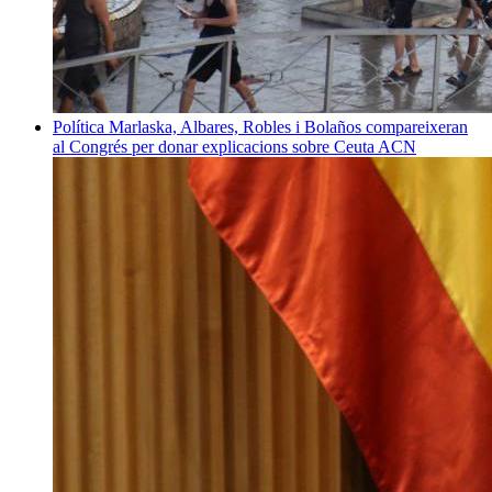
Política
Marlaska, Albares, Robles i Bolaños compareixeran
al Congrés per donar explicacions sobre Ceuta
ACN