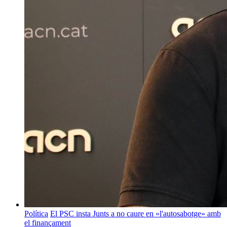
Política
El PSC insta Junts a no caure en «l'autosabotge» amb
el finançament