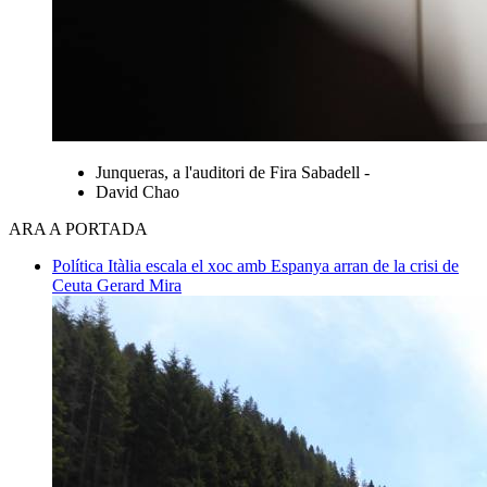
Junqueras, a l'auditori de Fira Sabadell -
David Chao
ARA A PORTADA
Política
Itàlia escala el xoc amb Espanya arran de la crisi de
Ceuta
Gerard Mira