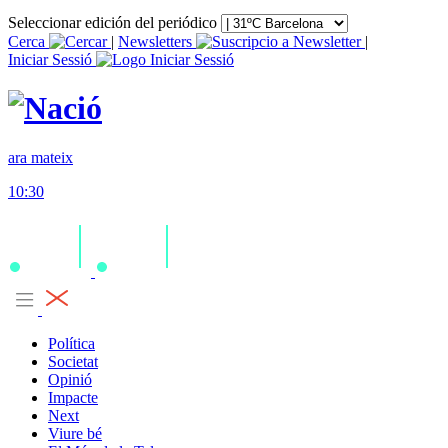
Seleccionar edición del periódico
Cerca
|
Newsletters
|
Iniciar Sessió
ara mateix
10:30
Política
Societat
Opinió
Impacte
Next
Viure bé