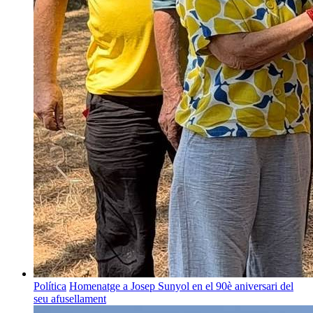
Política
Homenatge a Josep Sunyol en el 90è aniversari del
seu afusellament