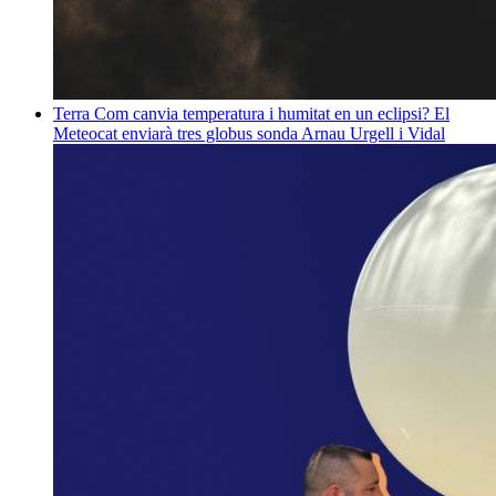
Terra
Com canvia temperatura i humitat en un eclipsi? El
Meteocat enviarà tres globus sonda
Arnau Urgell i Vidal