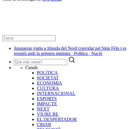
Junqueras viatja a Irlanda del Nord convidat pel Sinn Féin i es
reunirà amb la primera ministra · Política · Nació
Canals
POLíTICA
SOCIETAT
ECONOMIA
CULTURA
INTERNACIONAL
ESPORTS
IMPACTE
NEXT
VIURE BE
EL DESPERTADOR
CRIAR