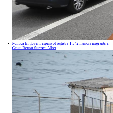
Política
El govern espanyol registra 1.342 menors migrants a
Ceuta
Bernat Surroca Albet