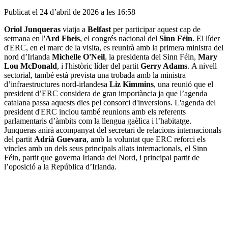
Publicat el 24 d’abril de 2026 a les 16:58
Oriol Junqueras
viatja a
Belfast
per participar aquest cap de
setmana en l'
Ard
Fheis
, el congrés nacional del
Sinn
Féin
. El líder
d'ERC, en el marc de la visita, es reunirà amb la primera ministra del
nord d’Irlanda
Michelle O'Neil
, la presidenta del Sinn Féin,
Mary
Lou McDonald
, i l'històric líder del partit
Gerry Adams
. A nivell
sectorial, també està prevista una trobada amb la ministra
d’infraestructures nord-irlandesa
Liz Kimmins
, una reunió que el
president d’ERC considera de gran importància ja que l’agenda
catalana passa aquests dies pel consorci d'inversions. L'agenda del
president d'ERC inclou també reunions amb els referents
parlamentaris d’àmbits com la llengua gaèlica i l’habitatge.
Junqueras anirà acompanyat del secretari de relacions internacionals
del partit
Adrià Guevara
, amb la voluntat que ERC reforci els
vincles amb un dels seus principals aliats internacionals, el Sinn
Féin, partit que governa Irlanda del Nord, i principal partit de
l’oposició a la República d’Irlanda.