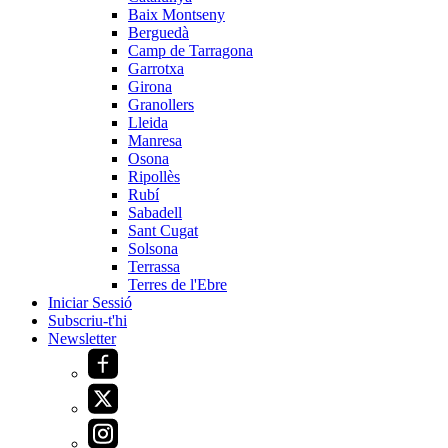
Baix Montseny
Berguedà
Camp de Tarragona
Garrotxa
Girona
Granollers
Lleida
Manresa
Osona
Ripollès
Rubí
Sabadell
Sant Cugat
Solsona
Terrassa
Terres de l'Ebre
Iniciar Sessió
Subscriu-t'hi
Newsletter