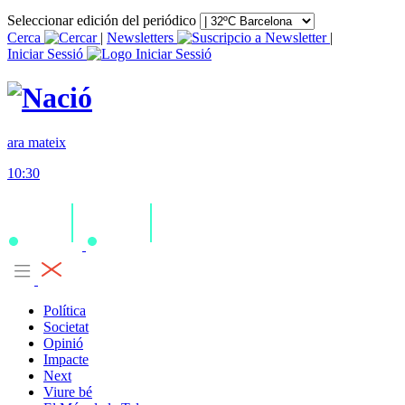
Seleccionar edición del periódico
Cerca
|
Newsletters
|
Iniciar Sessió
ara mateix
10:30
Política
Societat
Opinió
Impacte
Next
Viure bé