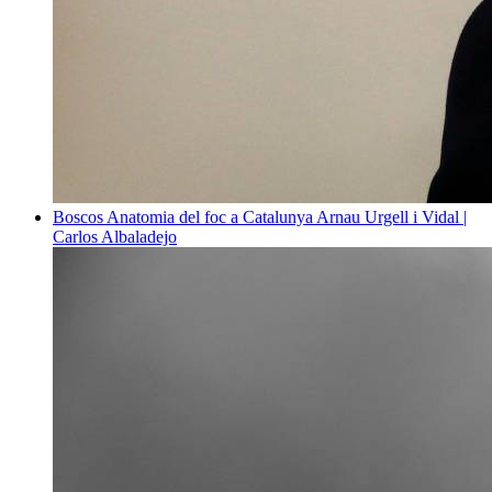
Boscos
Anatomia del foc a Catalunya
Arnau Urgell i Vidal |
Carlos Albaladejo