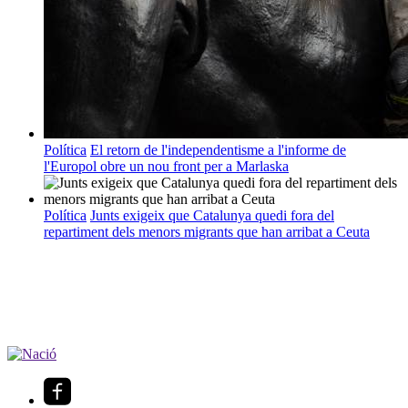
Política
El retorn de l'independentisme a l'informe de
l'Europol obre un nou front per a Marlaska
Política
Junts exigeix que Catalunya quedi fora del
repartiment dels menors migrants que han arribat a Ceuta