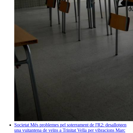
Societat
Més problemes pel soterrament de l'R2: desallotgen
una vuitantena de veïns a Trinitat Vella per vibracions
Marc