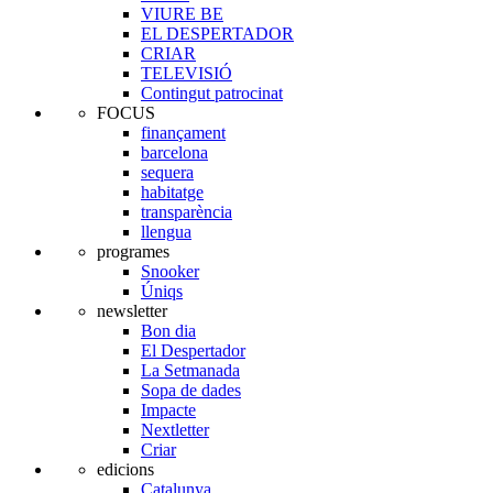
VIURE BE
EL DESPERTADOR
CRIAR
TELEVISIÓ
Contingut patrocinat
FOCUS
finançament
barcelona
sequera
habitatge
transparència
llengua
programes
Snooker
Úniqs
newsletter
Bon dia
El Despertador
La Setmanada
Sopa de dades
Impacte
Nextletter
Criar
edicions
Catalunya