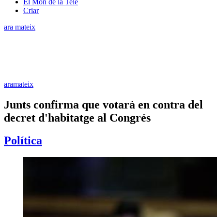
El Món de la Tele
Criar
ara mateix
aramateix
Junts confirma que votarà en contra del
decret d'habitatge al Congrés
Política