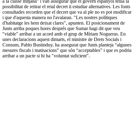
a la classe mitjana" i van assegurar que el govern espanyol tenia la
possibilitat de retirar el reial decret ii estudiar alternatives. Les fonts
consultades recorden que el decret que va al ple no es pot modificar
i que d'aquesta manera no l'avalaran. "Les nostres polítiques
d'habitatge les hem deixat clares", apunten. El posicionament de
Junts arriba poques hores després que Sumar hagi dit que veu
"viable" arribar a un acord amb el grup de Míriam Nogueras. En
unes declaracions aquest dimarts, el ministre de Drets Socials i
Consum, Pablo Bustinduy, ha assegurat que Junts planteja “algunes
mesures fiscals i matisacions” que són “acceptables” i que es podria
arribar a un pacte si hi ha "voluntat suficient".