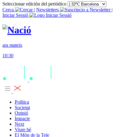
Seleccionar edición del periódico
Cerca
|
Newsletters
|
Iniciar Sessió
ara mateix
10:30
Política
Societat
Opinió
Impacte
Next
Viure bé
El Món de la Tele