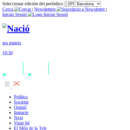
Seleccionar edición del periódico
Cerca
|
Newsletters
|
Iniciar Sessió
ara mateix
10:30
Política
Societat
Opinió
Impacte
Next
Viure bé
El Món de la Tele