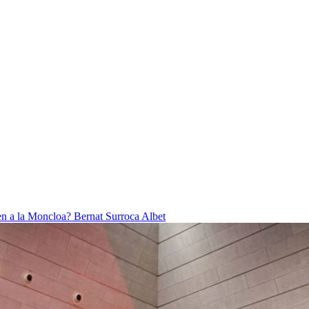
ben a la Moncloa?
Bernat Surroca Albet