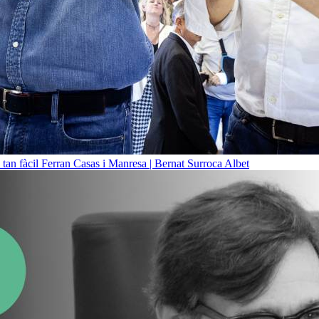
 tan fàcil
Ferran Casas i Manresa | Bernat Surroca Albet