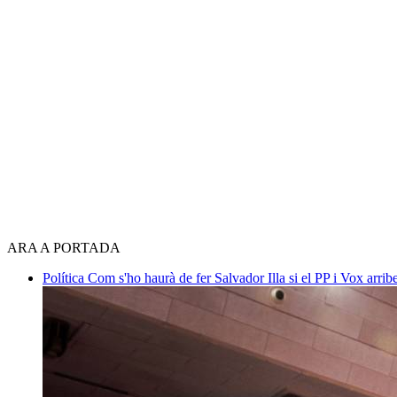
ARA A PORTADA
Política
Com s'ho haurà de fer Salvador Illa si el PP i Vox arri