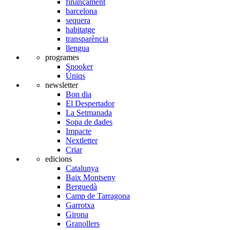
finançament
barcelona
sequera
habitatge
transparència
llengua
programes
Snooker
Úniqs
newsletter
Bon dia
El Despertador
La Setmanada
Sopa de dades
Impacte
Nextletter
Criar
edicions
Catalunya
Baix Montseny
Berguedà
Camp de Tarragona
Garrotxa
Girona
Granollers