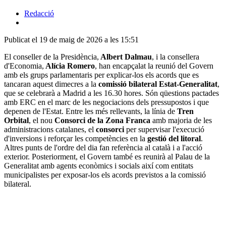
Redacció
Publicat el 19 de maig de 2026 a les 15:51
El conseller de la Presidència,
Albert Dalmau
, i la consellera
d'Economia,
Alícia Romero
, han encapçalat la reunió del Govern
amb els grups parlamentaris per explicar-los els acords que es
tancaran aquest dimecres a la
comissió bilateral Estat-Generalitat
,
que se celebrarà a Madrid a les 16.30 hores. Són qüestions pactades
amb ERC en el marc de les negociacions dels pressupostos i que
depenen de l'Estat. Entre les més rellevants, la línia de
Tren
Orbital
, el nou
Consorci de la Zona Franca
amb majoria de les
administracions catalanes, el
consorci
per supervisar l'execució
d'inversions i reforçar les competències en la
gestió del litoral
.
Altres punts de l'ordre del dia fan referència al català i a l'acció
exterior. Posteriorment, el Govern també es reunirà al Palau de la
Generalitat amb agents econòmics i socials així com entitats
municipalistes per exposar-los els acords previstos a la comissió
bilateral.