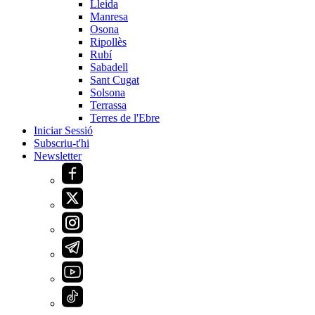
Lleida
Manresa
Osona
Ripollès
Rubí
Sabadell
Sant Cugat
Solsona
Terrassa
Terres de l'Ebre
Iniciar Sessió
Subscriu-t'hi
Newsletter