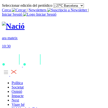
Seleccionar edición del periódico
Cerca
|
Newsletters
|
Iniciar Sessió
ara mateix
10:30
Política
Societat
Opinió
Impacte
Next
Viure bé