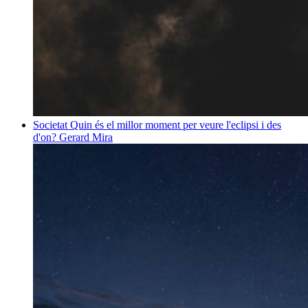
Societat
Quin és el millor moment per veure l'eclipsi i des
d'on?
Gerard Mira