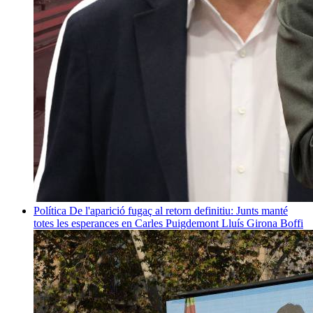
Política
De l'aparició fugaç al retorn definitiu: Junts manté
totes les esperances en Carles Puigdemont
Lluís Girona Boffi