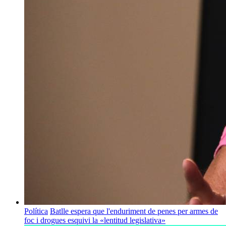
Política
Batlle espera que l'enduriment de penes per armes de
foc i drogues esquivi la «lentitud legislativa»