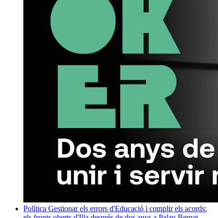
Política
Gestionar els errors d'Educació i complir els acords:
els fronts oberts d'Illa després de dos anys a Palau
Bernat