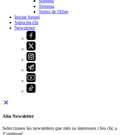
Solsona
Terrassa
Terres de l'Ebre
Iniciar Sessió
Subscriu-t'hi
Newsletter
close
Alta Newsletter
Seleccioneu les newsletters que més us interessen i feu clic a
'Continuar'.