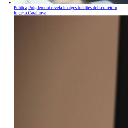
Política
Puigdemont revela imatges inèdites del seu retorn
fugaç a Catalunya