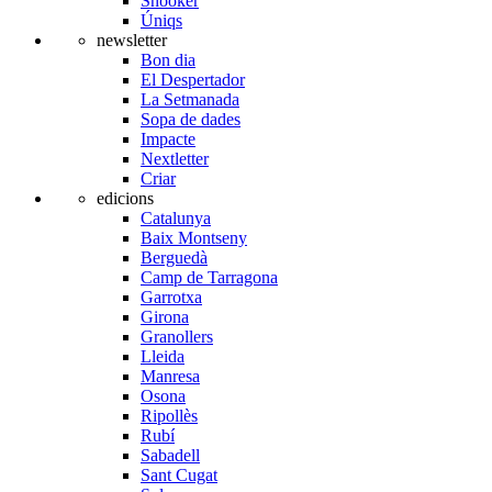
Snooker
Úniqs
newsletter
Bon dia
El Despertador
La Setmanada
Sopa de dades
Impacte
Nextletter
Criar
edicions
Catalunya
Baix Montseny
Berguedà
Camp de Tarragona
Garrotxa
Girona
Granollers
Lleida
Manresa
Osona
Ripollès
Rubí
Sabadell
Sant Cugat