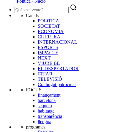
· Política · Nació
Canals
POLíTICA
SOCIETAT
ECONOMIA
CULTURA
INTERNACIONAL
ESPORTS
IMPACTE
NEXT
VIURE BE
EL DESPERTADOR
CRIAR
TELEVISIÓ
Contingut patrocinat
FOCUS
finançament
barcelona
sequera
habitatge
transparència
llengua
programes