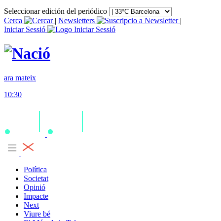
Seleccionar edición del periódico
Cerca
|
Newsletters
|
Iniciar Sessió
ara mateix
10:30
Política
Societat
Opinió
Impacte
Next
Viure bé