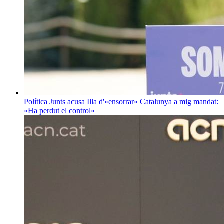
Política
Junts acusa Illa d'«ensorrar» Catalunya a mig mandat:
«Ha perdut el control»