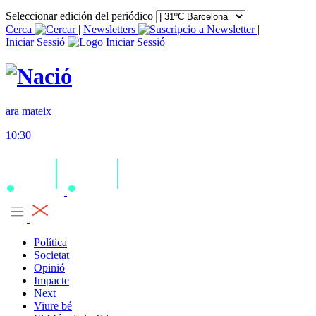
Seleccionar edición del periódico
Cerca
|
Newsletters
|
Iniciar Sessió
ara mateix
10:30
Política
Societat
Opinió
Impacte
Next
Viure bé