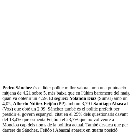
Pedro Sánchez
és el líder polític millor valorat amb una puntuació
mitjana de 4,21 sobre 5, més baixa que en l'últim baròmetre del maig
quan va obtenir un 4,59. El segueix
Yolanda Díaz
(Sumar) amb un
4,05,
Alberto Núñez Feijóo
(PP) amb un 3,79 i
Santiago Abascal
(Vox) que obté un 2,99. Sánchez també és el polític preferit per
presidir el govern espanyol, citat en el 25% dels qüestionaris davant
del 13,4% que esmenta Feijóo i el 23,7% que no vol veure a
Moncloa cap dels noms de la política actual. També destaca que per
darrere de Sánchez, Feijóo i Abascal apareix en quarta posició