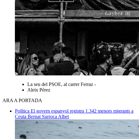
La seu del PSOE, al carrer Ferraz -
Aleix Pérez
ARA A PORTADA
Política
El govern espanyol registra 1.342 menors migrants a
Ceuta
Bernat Surroca Albet