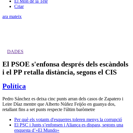
El Món de la Tele
Criar
ara mateix
DADES
El PSOE s'enfonsa després dels escàndols
i el PP retalla distància, segons el CIS
Política
Pedro Sánchez es deixa cinc punts arran dels casos de Zapatero i
Leire Díaz mentre que Alberto Núñez Feijóo en guanya dos,
retallant fins a set punts respecte l'últim baròmetre
Per què els votants d'esquerres toleren menys la corrupció
El PSC i Junts s’enfonsen i Aliança es dispara, segons una
enquesta d’«El Mundo»