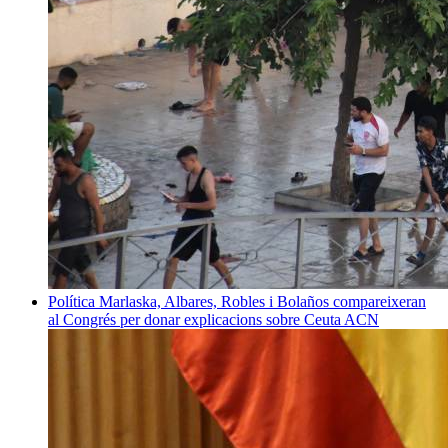
Política
Marlaska, Albares, Robles i Bolaños compareixeran
al Congrés per donar explicacions sobre Ceuta
ACN