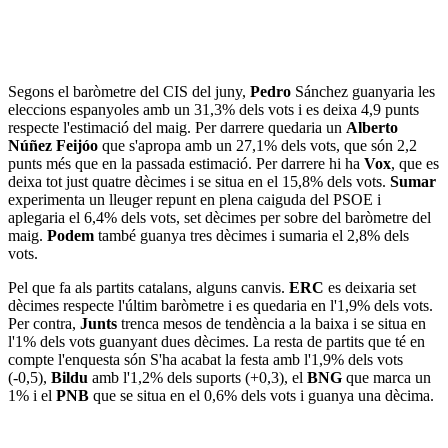
Segons el baròmetre del CIS del juny,
Pedro
Sánchez guanyaria les
eleccions espanyoles amb un 31,3% dels vots i es deixa 4,9 punts
respecte l'estimació del maig. Per darrere quedaria un
Alberto
Núñez Feijóo
que s'apropa amb un 27,1% dels vots, que són 2,2
punts més que en la passada estimació. Per darrere hi ha
Vox
, que es
deixa tot just quatre dècimes i se situa en el 15,8% dels vots.
Sumar
experimenta un lleuger repunt en plena caiguda del PSOE i
aplegaria el 6,4% dels vots, set dècimes per sobre del baròmetre del
maig.
Podem
també guanya tres dècimes i sumaria el 2,8% dels
vots.
Pel que fa als partits catalans, alguns canvis.
ERC
es deixaria set
dècimes respecte l'últim baròmetre i es quedaria en l'1,9% dels vots.
Per contra,
Junts
trenca mesos de tendència a la baixa i se situa en
l'1% dels vots guanyant dues dècimes. La resta de partits que té en
compte l'enquesta són S'ha acabat la festa amb l'1,9% dels vots
(-0,5),
Bildu
amb l'1,2% dels suports (+0,3), el
BNG
que marca un
1% i el
PNB
que se situa en el 0,6% dels vots i guanya una dècima.