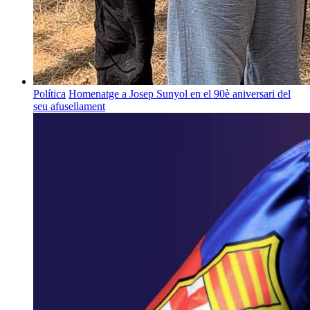
Política
Homenatge a Josep Sunyol en el 90è aniversari del
seu afusellament