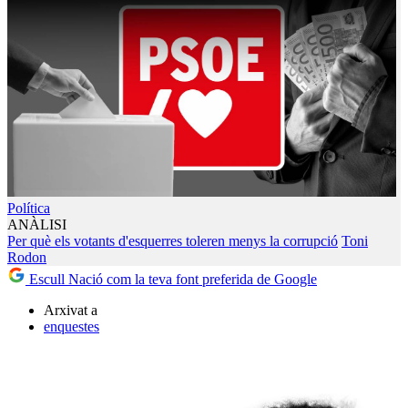
Política
ANÀLISI
Per què els votants d'esquerres toleren menys la corrupció
Toni
Rodon
Escull Nació com la teva font preferida de Google
Arxivat a
enquestes