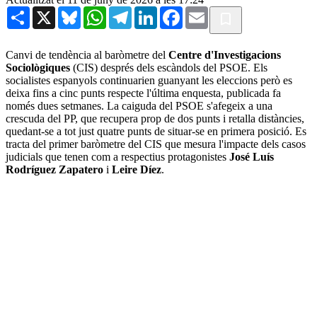
Share
X
Bluesky
WhatsApp
Telegram
LinkedIn
Facebook
Email
Canvi de tendència al baròmetre del
Centre d'Investigacions
Sociològiques
(CIS) després dels escàndols del PSOE. Els
socialistes espanyols continuarien guanyant les eleccions però es
deixa fins a cinc punts respecte l'última enquesta, publicada fa
només dues setmanes. La caiguda del PSOE s'afegeix a una
crescuda del PP, que recupera prop de dos punts i retalla distàncies,
quedant-se a tot just quatre punts de situar-se en primera posició. Es
tracta del primer baròmetre del CIS que mesura l'impacte dels casos
judicials que tenen com a respectius protagonistes
José Luís
Rodríguez Zapatero
i
Leire
Díez
.