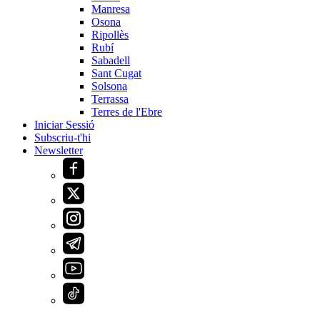
Manresa
Osona
Ripollès
Rubí
Sabadell
Sant Cugat
Solsona
Terrassa
Terres de l'Ebre
Iniciar Sessió
Subscriu-t'hi
Newsletter