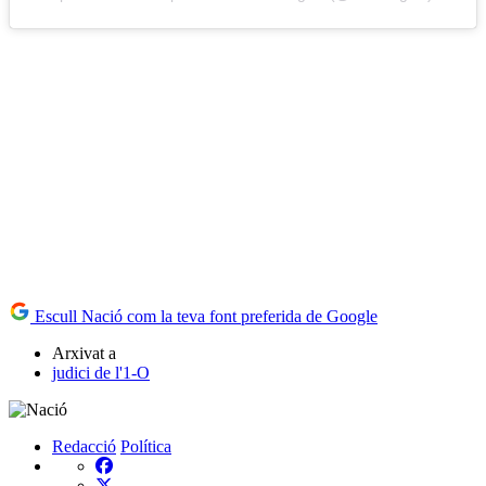
Escull Nació com la teva font preferida de Google
Arxivat a
judici de l'1-O
Redacció
Política