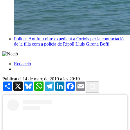
Política
Antifrau obre expedient a Orriols per la contractació
de la filla com a policia de Ripoll
Lluís Girona Boffi
Redacció
Publicat el 14 de març de 2019 a les 20:10
Share
X
Bluesky
WhatsApp
Telegram
LinkedIn
Facebook
Email