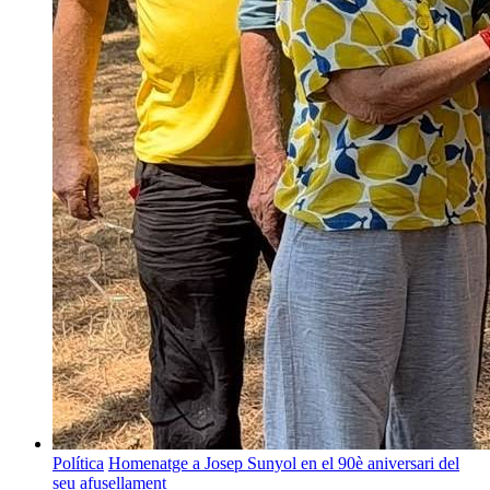
Política
Homenatge a Josep Sunyol en el 90è aniversari del
seu afusellament