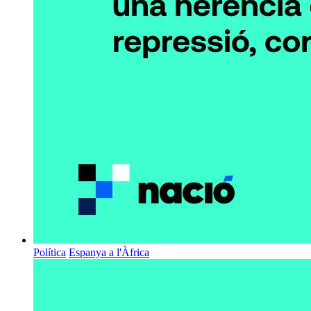
Política
Espanya a l'Àfrica