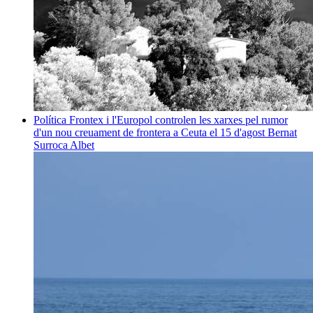
Política
Frontex i l'Europol controlen les xarxes pel rumor
d'un nou creuament de frontera a Ceuta el 15 d'agost
Bernat
Surroca Albet