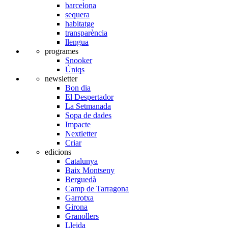
barcelona
sequera
habitatge
transparència
llengua
programes
Snooker
Úniqs
newsletter
Bon dia
El Despertador
La Setmanada
Sopa de dades
Impacte
Nextletter
Criar
edicions
Catalunya
Baix Montseny
Berguedà
Camp de Tarragona
Garrotxa
Girona
Granollers
Lleida