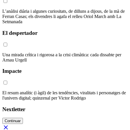
L’anàlisi diària i algunes curiositats, de dilluns a dijous, de la mà de
Ferran Casas; els divendres li agafa el relleu Oriol March amb La
Setmanada
El despertador
Una mirada crítica i rigorosa a la crisi climàtica: cada dissabte per
Arnau Urgell
Impacte
El resum analític (i àgil) de les tendències, viralitats i personatges de
l'univers digital; quinzenal per Victor Rodrigo
Nextletter
Continuar
close