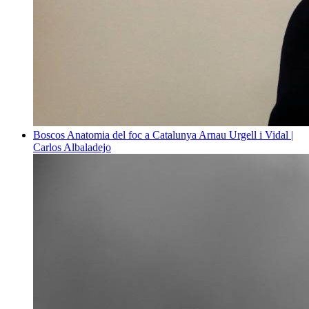
Boscos
Anatomia del foc a Catalunya
Arnau Urgell i Vidal |
Carlos Albaladejo