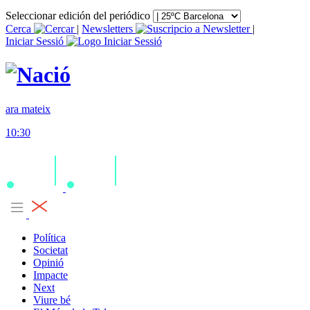
Seleccionar edición del periódico
Cerca
|
Newsletters
|
Iniciar Sessió
ara mateix
10:30
Política
Societat
Opinió
Impacte
Next
Viure bé