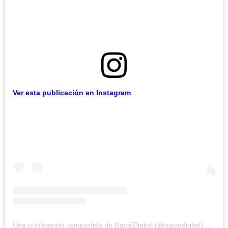
Ver esta publicación en Instagram
Una publicación compartida de NacióDigital (@naciodigital)
el
14 M