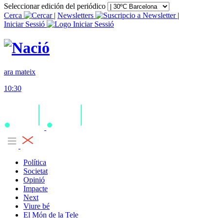
Seleccionar edición del periódico
Cerca
|
Newsletters
|
Iniciar Sessió
ara mateix
10:30
Política
Societat
Opinió
Impacte
Next
Viure bé
El Món de la Tele