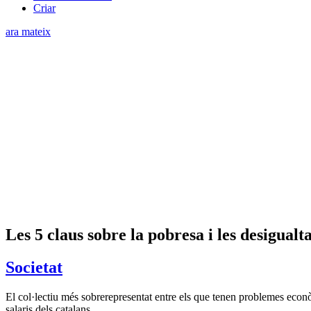
Criar
ara mateix
Les 5 claus sobre la pobresa i les desigualt
Societat
El col·lectiu més sobrerepresentat entre els que tenen problemes econò
salaris dels catalans